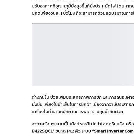
ปรับอากาศที่อุณหภูมิยิ่งสูงขึ้นก็ยิ่งประหยัดไฟ โดยหากป
ปกติเพียงวันละ 1 ชั่วโมง ก็จะสามารถช่วยลดปริมาณการใ
ต่างกันไป ช่วยเพิ่มประสิทธิภาพการซัก และการถนอมผ้าอ
ยิ่งขึ้น เพียงใช้น้ำเย็นในการซักผ้า เนื่องจากว่ามีประสิ
เครื่องไม่ทำงานหนักผ่านการพยายามอุ่นน้ำอีกด้วย
อากาศร้อนๆ แบบนี้ไม่มีอะไรจะดีไปกว่าไอศครีมหรือเครื่
B
422
SQCL”
ขนาด 14.2 คิว ระบบ
“Smart Inverter Com