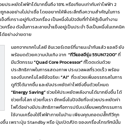
วยประหยัดไฟฟ้าได้มากขึ้นถึง 18% หรือเทียบเท่ากับค่าไฟฟ้า 2
งคุณถูกลงอย่างไม่น่าเชื่อ โดยอยากให้พึงระลึกถึงความสำคัญในการ
ี่เกราะอยู่กับตัวเครื่อง เป็นหนึ่งในปัจจัยที่ทำให้ตู้เย็นทำงาน
รื่อง ดังนั้นการละลายน้ำแข็งอยู่เป็นประจำ จึงเป็นหนึ่งในเทคนิค
ได้อย่างง่ายดาย
นอกจากเทคโนโลยี อินเวอร์เตอร์ที่มาแนะนำกันแล้ว แอลจี ยัง
พร้อมดด้วยความบันเทิง จาก
“
ทีวีแอลจีรุ่น
55UN7200”
ที่
มีนวัตกรรม
“Quad Core Processor”
ที่โดดเด่นด้วย
ประสิทธิภาพในการแสดงภาพ ประมวลผลที่รวดเร็ว พร้อม
รองรับเทคโนโลยีอัจฉริยะ
“AI”
ที่จะช่วยเพิ่มอรรถรสในการ
ดูทีวีได้มากขึ้น และยังประหยัดค่าไฟยิ่งขึ้นด้วยโหมด
“Energy Saving”
ช่วยให้ประหยัดพลังงานได้มากยิ่งขึ้น ได้
ช่วยทั้งโลก ช่วยทั้งเรา อีกหนึ่งในปัจจัยที่จะช่วยประหยัดค่า
ไฟได้อย่างมีประสิทธิภาพคือการปรับเปลี่ยนพฤติกรรมการ
ใช้งานเครื่องใช้ไฟฟ้าภายในบ้าน เพียงคุณถอดปลั๊กทีวีทุก
งขึ้น เพราะปุ่ม Standby หรือ ปุ่มเปิด
/
ปิด ของเครื่องโทรทัศน์นั้น