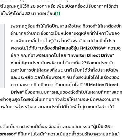
รับอุณหภูมิไว้ที่ 26 องศา หรือ เพียงปิดเครื่องปรับอากาศไว้กว่า
ช้ไฟฟ้าได้ถึง 82 บาทต่อเดือน
[1]
เพราะฤดูร้อนทำให้เกิดปัญหาเหงื่อไคล ที่อาจทำให้เราต้องซัก
ผ้ามากกว่าปกติ ซึ่งอาจเป็นหนึ่งสาเหตุหลักที่ทำให้ค่าไฟของ
เราเพิ่มมากขึ้นโดยไม่รู้ตัว สำหรับพ่อบ้านแม่บ้านมือโปรฯ
พลาดไม่ได้กับ “
เครื่องซักผ้าแอลจีรุ่น
FM
1207
N
6
W
” ความจุ
ซัก 7 กก. ที่มาพร้อมเทคโนโลยี
“Inverter Direct Drive”
ช่วยให้คุณประหยัดพลังงานได้มากถึง 27% แถมประหยัด
เวลาในการซักให้ลดลงถึง 39 นาที เรียกได้ว่าทั้งประหยัดไฟ
และประหยัดเวลาไปในพร้อมๆ กัน ทั้งยังมั่นใจได้ในเรื่องของ
ความสะอาดที่เหนือกว่า ด้วยเทคโนโลยี
“6 Motion Direct
Drive”
ซึ่งออกแบบการหมุนของถังซักไปในหลายทิศทางแตก
ย่างสูงสุด โดยหนึ่งในเทคนิคที่จะช่วยให้เราประหยัดพลังงานมาก
ทธิภาพในการชำระล้างคราบสกปรกได้ดีไม่แพ้น้ำอุ่น แถมยังช่วยให้
องดื่มเย็นๆ หน้าร้อนปีนี้แอลจีขอนำเสนอนวัตกรรม “
ตู้เย็น
GN-
pressor”
ที่มีเทคโนโลยีทำความเย็นสุดล้ำช่วยรักษาความสดใหม่