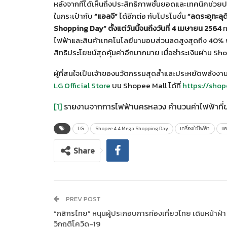
หลังจากที่ได้เห็นถึงประสิทธิภาพชั้นยอดและเทคนิคช่วย
ในกระเป๋ากับ
“
แอลจี
”
ได้อีกต่อ กับโปรโมชั่น
“
ลดระอุทะลุด
Shopping Day”
ตั้งแต่วันนี้จนถึงวันที่
4
เมษายน
2564
ท
ไฟฟ้าและสินค้าเทคโนโลยีมามอบส่วนลดสูงสุดถึง 40% พร้
สิทธิประโยชน์สุดคุ้มค่าอีกมากมาย เมื่อชำระเงินผ่าน 
ผู้ที่สนใจเป็นเจ้าของนวัตกรรมสุดล้ำและประหยัดพลัง
LG Official Store
บน Shopee Mall ได้ที่
https://shop
[1]
รายงานจากการไฟฟ้านครหลวง คำนวนค่าไฟฟ้าที่ข
LG
Shopee 4.4 Mega Shopping Day
เครื่องใช้ไฟฟ้า
แอ
Share
PREV POST
“กสิกรไทย” หนุนผู้ประกอบการท่องเที่ยวไทย เดินหน้าฝ่า
วิกฤติโควิด-19