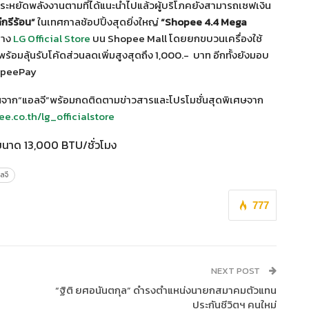
ประหยัดพลังงานตามที่ได้แนะนำไปแล้วผู้บริโภคยังสามารถเซฟเงิน
ีกรีร้อน
”
ในเทศกาลช้อปปิ้งสุดยิ่งใหญ่
“
Shopee 4.4 Mega
าง
LG Official Store
บน Shopee Mall โดยยกขบวนเครื่องใช้
อมลุ้นรับโค้ดส่วนลดเพิ่มสูงสุดถึง 1,000.- บาท อีกทั้งยังมอบ
ShopeePay
งานจาก“แอลจี”พร้อมกดติดตามข่าวสารและโปรโมชั่นสุดพิเศษจาก
ee.co.th/lg_officialstore
นาด 13,000 BTU/ชั่วโมง
ลจี
777
NEXT POST
“ฐิติ ยศอนันตกุล” ดำรงตำแหน่งนายกสมาคมตัวแทน
ประกันชีวิตฯ คนใหม่