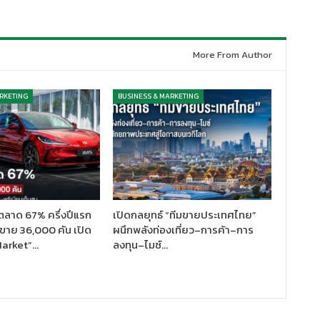
More From Author
RKETING
BUSINESS & MARKETING
ตลาด 67% ครึ่งปีแรก
เปิดกลยุทธ์ “ทีมขายประเทศไทย”
ขาย 36,000 คัน เปิด
ผนึกพลังท่องเที่ยว–การค้า–การ
Market”…
ลงทุน–ไมซ์…