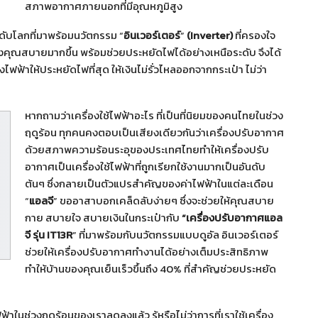
สภาพอากาศภายนอกที่มีอุณหภูมิสูง
ะดับโลกที่มาพร้อมนวัตกรรม “
อินเวอร์เตอร์
”
(Inverter)
ที่ครองใจ
ของคุณสบายมากขึ้น พร้อมช่วยประหยัดไฟได้อย่างเหนือระดับ จึงได้
ไฟฟ้าให้ประหยัดไฟที่สุด ให้เงินไม่รั่วไหลออกจากกระเป๋า ไม่ว่า
หากถามว่าเครื่องใช้ไฟฟ้าอะไร ที่เป็นที่นิยมของคนไทยในช่วง
ฤดูร้อน ทุกคนคงตอบเป็นเสียงเดียวกันว่าเครื่องปรับอากาศ
ด้วยสภาพความร้อนระอุของประเทศไทยทำให้เครื่องปรับ
อากาศเป็นเครื่องใช้ไฟฟ้าที่ถูกเรียกใช้งานมากเป็นอันดับ
ต้นๆ ซึ่งกลายเป็นตัวแปรสำคัญของค่าไฟฟ้าในแต่ละเดือน
“
แอลจี
” ขออาสาบอกเคล็ดลับง่ายๆ ซึ่งจะช่วยให้คุณสบาย
กาย สบายใจ สบายเงินในกระเป๋ากับ
“
เครื่องปรับอากาศแอล
จี รุ่น
IT13R
” ที่มาพร้อมกับนวัตกรรมแบบดูอัล อินเวอร์เตอร์
ช่วยให้เครื่องปรับอากาศทำงานได้อย่างเต็มประสิทธิภาพ
ทำให้บ้านของคุณเย็นเร็วขึ้นถึง 40% ที่สำคัญช่วยประหยัด
าในช่วงฤดูร้อนของเราลดลงแล้ว รู้หรือไม่ว่าการที่เราใช้เครื่อง