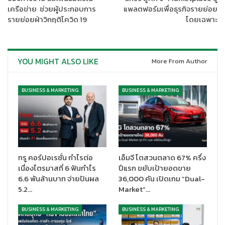
มีการแพร่ระบาดเมื่อปี 2563 ให้สอดคล้องกับสถานการณ์ปัจจุบัน เพื่อ
เครือข่าย ช่วยผู้ประกอบการ
แพลตฟอร์มเพื่อธุรกิจรายย่อย
สร้างความเชื่อมั่นให้กับผู้มาใช้บริการ พนักงาน ตลอดจนชุมชนและ
รายย่อยฝ่าวิกฤติโควิด 19
โดยเฉพาะ
สังคมโดยรอบ ตามความมุ่งมั่นของบริษัทในการส่งมอบสินค้าและ
บริการที่ดี และปลอดภัยที่สุดให้ลูกค้าทุกคน
YOU MIGHT ALSO LIKE
More From Author
BUSINESS & MARKETING
BUSINESS & MARKETING
ทรู คอร์ปอเรชั่น กำไรต่อ
เอ็มจี โตสวนตลาด 67% ครึ่ง
เนื่องไตรมาสที่ 6 ฟันกำไร
ปีแรก ขยับเป้ายอดขาย
“นอกเหนือจากมาตรการที่ร้านปฏิบัติอย่างเข้มงวด ไม่ว่าจะเป็นการให้
6.6 พันล้านบาท จ่ายปันผล
36,000 คัน เปิดเกม “Dual-
พนักงาน และผู้มาใช้บริการต้องสวมหน้ากากอนามัยตลอดเวลาขณะอยู่
5.2…
Market”…
ในร้าน วัดอุณหภูมิร่างกายก่อนเข้าร้าน ล้างมือด้วยเจลแอลกอฮอล์ที่
เตรียมไว้ให้ ทำความสะอาดพื้นผิวภายใน และบริเวณร้าน รวมถึง
BUSINESS & MARKETING
BUSINESS & MARKETING
จุดสัมผัสร่วมต่างๆ แล้ว เราตระหนักดีว่า การแพร่ระบาดครั้งนี้มีความ