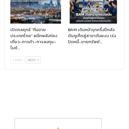
รุนแรงกว่าทุกครั้งที่ผ่านมา เพื่อรองรับความเสี่ยงที่อาจจะเกิดขึ้นบริษัท
ได้กำหนดแนวปฏิบัติชัดเจนกรณีพบว่ามีผู้ติดเชื้อมาใช้บริการ หรือ
แม้แต่เหตุการณ์นั้นเกิดขึ้นกับพนักงานเอง โดยเมื่อได้รับการยืนยันแล้ว
จะปิดให้บริการร้านสาขาดังกล่าวทันทีเพื่อทำความสะอาดฆ่าเชื้อ ตาม
เปิดกลยุทธ์ “ทีมขาย
BAM เดินหน้ารุกครึ่งปีหลัง
มาตรฐานความปลอดภัยของกระทรวงสาธารณสุข และคัดกรอง
ประเทศไทย” ผนึกพลังท่อง
ดันภูเก็ตสู่สาขาต้นแบบ เร่ง
พนักงานกลุ่มเสี่ยงเข้าดำเนินการตรวจเชื้อ และกักตัวเป็นเวลา 14 วัน
เที่ยว–การค้า–การลงทุน–
ปิดหนี้-ขายทรัพย์…
โดยผลัดเปลี่ยนพนักงานชุดใหม่มาปฏิบัติหน้าที่แทนทั้งหมดเมื่อร้าน
ไมซ์…
สามารถเปิดให้บริการได้อีกครั้ง”
นายวิชัย
เน้นย้ำ
PREV
NEXT
ซีพี ออลล์ ขอขอบคุณทุกฝ่ายที่ให้ความเชื่อมั่น และไว้วางใจบริษัทมา
โดยตลอด และขอให้คำมั่นว่าร้านเซเว่น อีเลฟเว่น จะเป็นร้านสะดวกซื้อ
ที่ให้บริการชุมชนและสังคมเพื่อคุณภาพชีวิตที่ดียิ่งขึ้นของคนไทยทุก
คน และในช่วงเวลาแห่งความยากลำบากนี้เราจะยืนหยัดเคียงข้างพี่
น้องชาวไทยเพื่อผ่านพ้นวิกฤตไปด้วยกัน