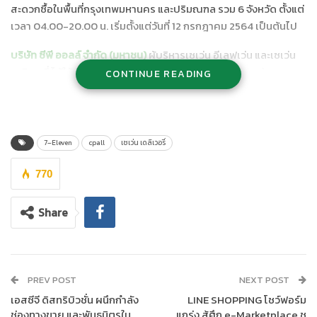
สะดวกซื้อในพื้นที่กรุงเทพมหานคร และปริมณฑล รวม 6 จังหวัด ตั้งแต่
เวลา 04.00-20.00 น. เริ่มตั้งแต่วันที่ 12 กรกฎาคม 2564 เป็นต้นไป
บริษัท ซีพี ออลล์ จำกัด (มหาชน)
ผู้บริหารเซเว่น อีเลฟเว่น และเซเว่น
เดลิเวอรี่ ได้ให้ความร่วมมือปฏิบัติตามมาตรการดังกล่าวอย่าง
CONTINUE READING
เคร่งครัด โดยในวันนี้ ร้านเซเว่น อีเลฟเว่นทุกสาขาในพื้นที่
กรุงเทพมหานคร นนทบุรี ปทุมธานี นครปฐม สมุทรปราการ และ
สมุทรสาคร ได้เริ่มเปิดให้บริการเวลา 04.00 น. และจะปิดทำการใน
เวลา 20.00 น. ไปจนกว่าจะมีประกาศคำสั่งเปลี่ยนแปลงจากศบค.
7–Eleven
cpall
เซเว่น เดลิเวอรี่
พร้อมกันนี้ ยังได้ยกระดับมาตรการรองรับความเสี่ยงในกรณีที่มี
รายงานผู้ติดเชื้อเข้ามาใช้บริการ หรือพนักงานตรวจพบว่าเป็นผู้ติด
770
เชื้อ เพื่อให้ความเชื่อมั่นต่อชุมชนและสังคม ในการก้าวผ่านวิกฤตครั้งนี้
ไปด้วยกัน
Share
นายวิชัย จันทร์จริยากุล
กรรมการผู้จัดการ (ร่วม) บมจ.ซีพี ออลล์
กล่าวว่า บริษัทได้กำชับให้ร้านเซเว่นฯ ทุกสาขาในพื้นที่ 6 จังหวัด
ปฏิบัติตามคำสั่งของศบค. อย่างเข้มงวด ขณะเดียวกัน ยังได้ยกระดับ
PREV POST
NEXT POST
มาตรการป้องกันการแพร่ระบาดของเชื้อโควิด-19 ซึ่งเป็นแนวปฏิบัติที่
เอสซีจี ดิสทริบิวชั่น ผนึกกำลัง
LINE SHOPPING โชว์ฟอร์ม
ร้านเซเว่นฯ ทุกสาขาทั่วประเทศได้ดำเนินการมาอย่างเคร่งครัดตั้งแต่
ช่องทางขาย และพันธมิตรใน
แกร่ง สู้ศึก e-Marketplace ชู