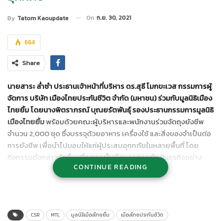
On
ก.ย. 30, 2021
By
Tatom Kaoupdate
664
Share
นายสาระ ล่ำซำ ประธานเจ้าหน้าที่บริหาร ดร.สุธี โมกขะเวส กรรมการผู้
จัดการ บริษัท เมืองไทยประกันชีวิต จำกัด (มหาชน) ร่วมกับมูลนิธิเมือง
ไทยยิ้ม โดยนางพิตราภรณ์ บุณยรัตพันธุ์ รองประธานกรรมการมูลนิธิ
เมืองไทยยิ้ม
พร้อมด้วยคณะผู้บริหารและพนักงานร่วมจัดถุงยังชีพ
จำนวน 2,000 ชุด ซึ่งบรรจุด้วยอาหาร เครื่องใช้ และสิ่งของจำเป็นต่อ
การยังชีพ เพื่อนำไปมอบให้แก่ผู้ประสบอุทกภัยในหลายพื้นที่ โดย
กิจกรรมดังกล่าวจัดขึ้น เพื่อตอกย้ำนโยบายการดำเนินธุรกิจอย่าง
CONTINUE READING
ยั่งยืน ควบคู่ไปกับความรับผิดชอบในด้านการจัดการด้านสิ่งแวดล้อม
(Environment) การจัดการด้านสังคม (Social) และการจัดการด้าน
ธรรมาภิบาล (Governance) หรือ ESG ณ เมืองไทยประกันชีวิต
สำนักงานใหญ่
CSR
MTL
มูลนิธิเมืองไทยยิ้ม
เมืองไทยประกันชีวิต