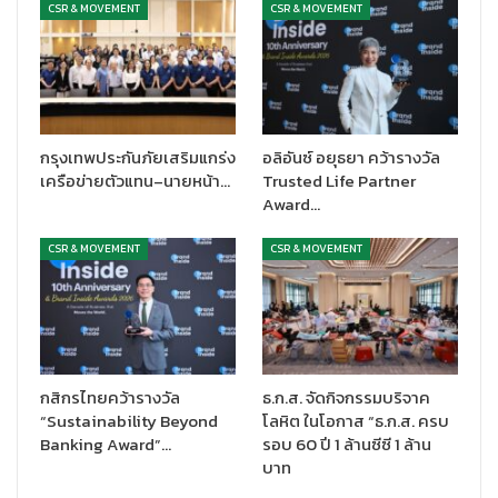
CSR & MOVEMENT
CSR & MOVEMENT
กรุงเทพประกันภัยเสริมแกร่ง
อลิอันซ์ อยุธยา คว้ารางวัล
เครือข่ายตัวแทน–นายหน้า…
Trusted Life Partner
Award…
CSR & MOVEMENT
CSR & MOVEMENT
กสิกรไทยคว้ารางวัล
ธ.ก.ส. จัดกิจกรรมบริจาค
“Sustainability Beyond
โลหิต ในโอกาส “ธ.ก.ส. ครบ
Banking Award”…
รอบ 60 ปี 1 ล้านซีซี 1 ล้าน
บาท