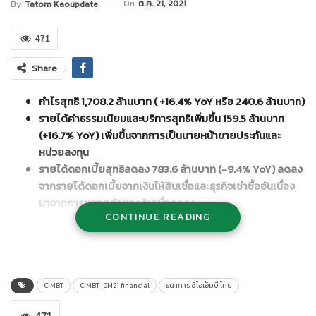
On
ต.ค. 21, 2021
By
Tatom Kaoupdate
471
Share
กำไรสุทธิ 1,708.2 ล้านบาท ( +16.4% YoY หรือ 240.6 ล้านบาท)
รายได้ค่าธรรมเนียมและบริการสุทธิเพิ่มขึ้น 159.5 ล้านบาท
(+16.7% YoY) เพิ่มขึ้นจากการเป็นนายหน้าขายประกันและ
หน่วยลงทุน
รายได้ดอกเบี้ยสุทธิลดลง 783.6 ล้านบาท (-9.4% YoY) ลดลง
จากรายได้ดอกเบี้ยจากเงินให้สินเชื่อและธุรกิจเช่าซื้ออันเนื่อง
มาจากการขยายตัวของสินเชื่อลดลง
CONTINUE READING
ค่าใช้จ่ายในการดำเนินงานลดลง 849.9 ล้านบาท (-3% YoY)
จากการเพิ่มประสิทธิภาพของทรัพยากรและการจัดการต้นทุนที่
ดีขึ้น
อัตราส่วนค่าใช้จ่ายต่อรายได้จากการดำเนินงาน ปรับตัวดีขึ้น
เป็น 55.7% จาก 60.1% YoY
CIMBT
CIMBT_9M21 financial
ธนาคาร ซีไอเอ็มบี ไทย