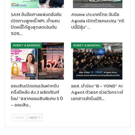
3.8 ล้านบาท หรือร้อยละ 0.2 สาเหตุหลักมาจากการเพิ่มขึ้นของกำไร
สุทธิจากเครื่องมือทางการเงินที่วัดมูลค่าด้วยมูลค่ายุติธรรมผ่านกำไร
SAM จับมือศาลแพ่งตลิ่งชัน
Atome ประเทศไทย จับมือ
หรือขาดทุน
เปิดทางลูกหนี้ NPL ต่ำแสน
Agoda เปิดตัวแคมเปญ “ทริ
ปิดหนี้ได้สูงสุดลดเงินต้น
ปนี้มีลุ้น”…
ค่าใช้จ่ายในการดำเนินงานสำหรับงวดเก้าเดือนปี 2564 เปรียบเทียบ
50%…
กับงวดเดียวกันปี 2563 ลดลงจำนวน 849.9 ล้านบาทหรือร้อยละ 12.3
เนื่องจากการเพิ่มประสิทธิภาพในการบริหารด้านทรัพยากรบุคคลและ
MONEY & BANKING
MONEY & BANKING
การบริหารจัดการเพื่อควบคุมค่าใช้จ่ายที่ดีขึ้น ทำให้อัตราส่วนค่าใช้
จ่ายในการดำเนินงานต่อรายได้จากการดำเนินงานงวดเก้าเดือนปี
2564 อยู่ที่ร้อยละ 55.7 ปรับตัวดีขึ้นเมื่อเทียบกับงวดเดียวกันของปี
2563 อยู่ที่ร้อยละ 60.1
อัตราส่วนรายได้ดอกเบี้ยสุทธิต่อสินทรัพย์เฉลี่ย (Net Interest
ออมสินเปิดเกมเงินฝากรับ
ธอส. นำร่อง “B – YOND” AI
Margin – NIM) สำหรับงวดเก้าเดือนปี 2564 อยู่ที่ร้อยละ 3.1 ลดลง
ครึ่งปีหลัง ส่ง 2 ผลิตภัณฑ์
Agent ตัวแรก ช่วยวิเคราะห์
จากงวดเดียวกันปี 2563 อยู่ที่ร้อยละ 3.3 เป็นผลจากการลดลงของ
ใหม่ “สลากออมสินพิเศษ 5 ปี
เอกสารอัตโนมัติ…
รายได้ดอกเบี้ยจากเงินให้สินเชื่อและธุรกิจเช่าซื้อ
– ออมสิน…
วันที่ 30 กันยายน 2564 เงินให้สินเชื่อสุทธิจากรายได้รอตัดบัญชี (รวม
PREV
NEXT
เงินให้สินเชื่อซึ่งค้ำประกันโดยธนาคารอื่นและเงินให้สินเชื่อแก่สถาบัน
การเงิน) ของกลุ่มธนาคารอยู่ที่ 216.6 พันล้านบาท ลดลงร้อยละ 4.6