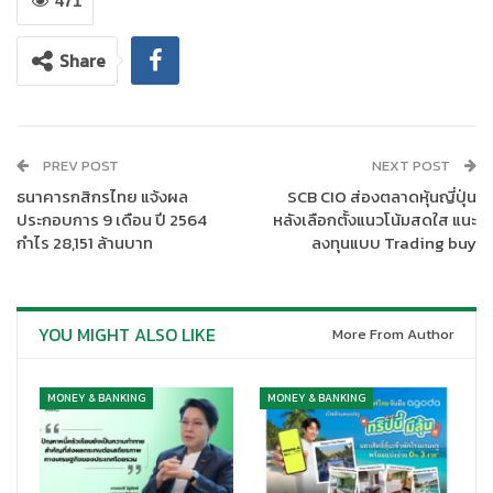
นายพอล วอง ชี คิน กรรมการผู้จัดการใหญ่และประธานเจ้าหน้าที่
471
บริหาร ธนาคาร ซีไอเอ็มบี ไทย จำกัด (มหาชน)
เปิดเผยว่า ผลการ
ดำเนินงานของกลุ่มธนาคาร สำหรับงวดเก้าเดือนสิ้นสุดวันที่ 30
Share
กันยายน 2564 มีกำไรสุทธิจำนวน 1,708.2 ล้านบาท เพิ่มขึ้นจำนวน
240.6 ล้านบาท หรือร้อยละ 16.4 เมื่อเปรียบเทียบผลกำไรสุทธิของ
งวดเดียวกันปี 2563 สาเหตุหลักเกิดจากการควบคุมค่าใช้จ่ายที่ดีขึ้น
ส่งผลให้ค่าใช้จ่ายในการดำเนินงานลดลงร้อยละ 12.3 และผลขาดทุน
PREV POST
NEXT POST
ด้านเครดิตที่คาดว่าจะเกิดขึ้นลดลงร้อยละ 6.0 ในขณะที่รายได้จาก
ธนาคารกสิกรไทย แจ้งผล
SCB CIO ส่องตลาดหุ้นญี่ปุ่น
การดำเนินงานลดลงร้อยละ 5.4%
ประกอบการ 9 เดือน ปี 2564
หลังเลือกตั้งแนวโน้มสดใส แนะ
กำไร 28,151 ล้านบาท
ลงทุนแบบ Trading buy
รายได้จากการดำเนินงาน สำหรับงวดเก้าเดือนปี 2564 มีจำนวน
10,883.8 ล้านบาท ลดลงจำนวน 620.3 ล้านบาท หรือร้อยละ 5.4 เมื่อ
เปรียบเทียบกับงวดเดียวกันปี 2563 เนื่องจากการลดลงของรายได้
YOU MIGHT ALSO LIKE
ดอกเบี้ยสุทธิจำนวน 783.6 ล้านบาท หรือร้อยละ 9.4 เนื่องจากการลด
More From Author
ลงของรายได้ดอกเบี้ยจากเงินให้สินเชื่อและธุรกิจเช่าซื้ออันเนื่องมา
จากการขยายตัวของสินเชื่อลดลง สุทธิกับการเพิ่มขึ้นของรายได้ค่า
MONEY & BANKING
MONEY & BANKING
ธรรมเนียมและบริการสุทธิจำนวน 159.5 ล้านบาท หรือร้อยละ 16.7 ส่วน
ใหญ่เกิดจากการเพิ่มขึ้นของรายได้ค่าธรรมเนียมจากการเป็นนายหน้า
ขายประกันและหน่วยลงทุน รายได้จากการดำเนินงานอื่นเพิ่มขึ้นจำนวน