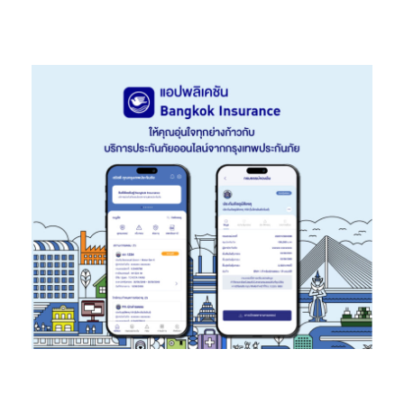
สามารถกระจายรายได้ภายในประเทศได้ ทำให้ทางการญี่ปุ่นจำเป็นที่จะ
ต้องเน้นนโยบายที่จะช่วยหนุนการเติบโตของเศรษฐกิจเป็นอันดับแรก
(pro-growth stance) ก่อนที่จะใช้นโยบายกระจายรายได้ ผ่านการ
ปรับขึ้นภาษี โดยในช่วง 20 ปีที่ผ่านมา real GDP ของญี่ปุ่นขยายตัว
ได้เพียง 18% ต่ำกว่าของสหรัฐฯ ที่ขยายตัวถึง 50%
ทั้งนี้
SCB CIO มองกลยุทธ์การลงทุนในตลาดหุ้นญี่ปุ่น ในภาพรวมยังมี
ความน่าสนใจลงทุนโดยเน้นกลยุทธ์ trading buy
จากการ
เปลี่ยนแปลงทางการเมืองของญี่ปุ่น ที่มีแนวโน้มสะท้อนถึงเสถียรภาพ
ทางการเมืองมากขึ้น ตามที่พรรค LDP และพรรคร่วมรัฐบาลยังมีแนว
โน้มครองเสียงข้างมากในการเลือกตั้งสภาล่าง จะส่งผลให้การดำเนิน
นโยบายกระตุ้นเศรษฐกิจมีความต่อเนื่อง และช่วยหนุนเงินลงทุนจาก
นักลงทุนต่างชาติในตลาดหุ้นญี่ปุ่น โดยหากอิงจากสถิติในอดีตในช่วง
8 ปีที่ผ่านมา จะพบว่า ตลาดหุ้นญี่ปุ่นสามารถปรับเพิ่มขึ้นได้ดี โดย
เฉพาะในช่วงหลังวันเลือกตั้งทั่วไป นอกจากนี้ จะพบว่า ในช่วงไตรมาสที่
4 ตลาดฯ ยังให้ผลตอบแทนเฉลี่ยค่อนข้างดี อยู่ระหว่าง 6%-15% อีก
ทั้ง ในปัจจุบัน ตลาดฯ ยังได้รับปัจจัยหนุนเพิ่มเติมจากระดับ
Valuation ของตลาดฯ ที่ไม่แพงเมื่อเทียบกับตลาดหุ้นประเทศพัฒนา
แล้วอื่นๆ (ดัชนี TOPIX และ Nikkei 225 เทรด PE อยู่ที่ระดับค่าเฉลี่ย 5