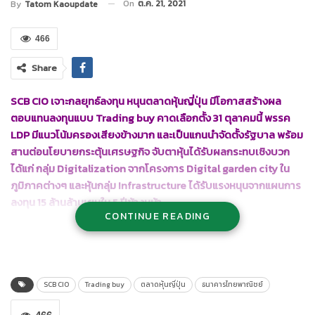
On
ต.ค. 21, 2021
By
Tatom Kaoupdate
466
Share
SCB CIO เจาะกลยุทธ์ลงทุน หนุนตลาดหุ้นญี่ปุ่น มีโอกาสสร้างผล
ตอบแทนลงทุนแบบ Trading buy คาดเลือกตั้ง 31 ตุลาคมนี้ พรรค
LDP มีแนวโน้มครองเสียงข้างมาก และเป็นแกนนำจัดตั้งรัฐบาล พร้อม
สานต่อนโยบายกระตุ้นเศรษฐกิจ จับตาหุ้นได้รับผลกระทบเชิงบวก
ได้แก่ กลุ่ม Digitalization จากโครงการ Digital garden city ใน
ภูมิภาคต่างๆ และหุ้นกลุ่ม Infrastructure ได้รับแรงหนุนจากแผนการ
ลงทุน 15 ล้านล้านเยนใน 5 ปีข้างหน้า
CONTINUE READING
นางสาวเกษรี อายุตตะกะ
, CFP® ผู้อำนวยการกลยุทธ์การลงทุน SCB
Chief Investment Office ธนาคารไทยพาณิชย์ เปิดเผยถึง มุมมอง
ต่อแนวโน้มเศรษฐกิจและการลงทุนในตลาดหุ้นญี่ปุ่นว่า การเลือกตั้ง
ทั่วไปของญี่ปุ่นจะมีขึ้นในวันที่ 31 ต.ค.นี้ หลังนายฟุมิโอะ คิชิดะ หัวหน้า
SCB CIO
Trading buy
ตลาดหุ้นญี่ปุ่น
ธนาคารไทยพาณิชย์
พรรค LDP (Liberal Democratic Party) และนายกรัฐมนตรีคนใหม่