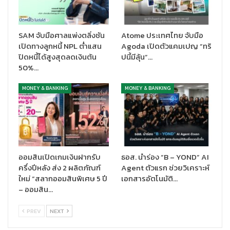
นโยบายที่เน้นเรียกร้องให้เกิดการกระจายความมั่งคั่งและรณรงค์การ
ลดช่องว่างของรายได้ เน้นฟื้นฟูเศรษฐกิจหลังการระบาด เน้นประเด็น
ความมั่นคงกับเกาหลีเหนือและจีน รวมทั้ง เน้นความสัมพันธ์ที่แนบแน่น
SAM จับมือศาลแพ่งตลิ่งชัน
Atome ประเทศไทย จับมือ
กับชาติตะวันตก โดยมีรายละเอียดเบื้องต้นเพิ่มเติม ดังนี้
เปิดทางลูกหนี้ NPL ต่ำแสน
Agoda เปิดตัวแคมเปญ “ทริ
ปิดหนี้ได้สูงสุดลดเงินต้น
ปนี้มีลุ้น”…
50%…
MONEY & BANKING
MONEY & BANKING
ออมสินเปิดเกมเงินฝากรับ
ธอส. นำร่อง “B – YOND” AI
ครึ่งปีหลัง ส่ง 2 ผลิตภัณฑ์
Agent ตัวแรก ช่วยวิเคราะห์
ใหม่ “สลากออมสินพิเศษ 5 ปี
เอกสารอัตโนมัติ…
สำหรับแผนการปรับขึ้นภาษีกำไรส่วนต่างจากการลงทุน (capital
– ออมสิน…
gain tax) บนรายได้ทางการเงิน จากปัจจุบันที่ระดับ 20% เพื่อใช้เป็น
PREV
NEXT
แหล่งเงินทุนของรัฐฯ ซึ่งสร้างความกังวลให้กับนักลงทุนส่วนใหญ่นั้น
ทาง
SCB CIO มีมุมมองว่ารัฐบาลญี่ปุ่น จะยังไม่จำเป็นต้องเร่งรีบปรับ