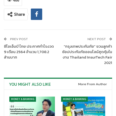
ของญี่ปุ่น ได้ประกาศยุบสภาผู้แทนราษฎร (สภาล่าง) เมื่อวันที่ 14
466
ต.ค.ที่ผ่านมา ผลการสำรวจความคิดเห็นที่จัดทำขึ้นโดยสำนักข่าวเกีย
ว บ่งชี้ว่า ผู้ตอบรับแบบสอบถาม 29.6% ระบุว่า จะเลือกพรรค LDP ที่
Share
นำโดยนายคิชิดะ ส่วนพรรค Komeito ซึ่งเป็นพรรคร่วมรัฐบาล และ
พรรค CDP ซึ่งเป็นพรรคฝ่ายค้านหลัก ได้เสียงสนับสนุน 4.7% และ
9.7% ตามลำดับ (ผู้ตอบแบบสอบถาม 39.4% ยังไม่ได้ตัดสินใจว่าจะ
เลือกพรรคใด)
PREV POST
NEXT POST
ซีไอเอ็มบี ไทย ประกาศกำไรงวด
“กรุงเทพประกันภัย” ชวนลูกค้า
SCB CIO มีมุมมองว่า พรรค LDP ที่นำโดยนายคิชิดะ ยังมีแนวโน้มได้
9 เดือน 2564 จำนวน 1,708.2
ช้อปประกันภัยออนไลน์สุดคุ้มใน
รับเสียงสนับสนุนมากกว่าพรรคฝ่ายค้านในภาพรวม เนื่องจากคะแนน
ล้านบาท
งาน Thailand InsurTech Fair
ความนิยมของพรรคฝ่ายค้านยังอยู่ในระดับต่ำ และมีความเป็นไปได้
2021
สูงที่พรรค LDP จะสามารถได้รับชัยชนะในการเลือกตั้งสภาล่างและ
เป็นแกนนำจัดตั้งรัฐบาล ทำให้สามารถสานต่อนโยบายกระตุ้น
เศรษฐกิจได้
โดยคาดว่า ภายหลังเสร็จสิ้นการเลือกตั้ง มีแนวโน้มที่
YOU MIGHT ALSO LIKE
More From Author
คณะรัฐมนตรีจะอนุมัติงบประมาณใช้จ่ายส่วนเพิ่ม สำหรับ
ปีงบประมาณปัจจุบัน (สิ้นสุด เดือนมี.ค. 2022) และอนุมัติงบใช้จ่าย
สำหรับปีงบประมาณถัดไป ภายในเดือน ธ.ค.นี้ โดยขนาดของแพ็กเก
MONEY & BANKING
MONEY & BANKING
จกระตุ้นเศรษฐกิจ ตามที่นายคิชิดะ เคยอ้างถึงในช่วงก่อนหน้านี้ จะอยู่
ที่ประมาณ 30 ล้านล้านเยน (คิดเป็น 5.5% ของ GDP) และมีแนว