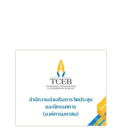
ขึ้นอัตราภาษี เพื่อทำตามแผนการกระจายรายได้ในระยะสั้น
เนื่องจาก
ปัญหาช่องว่างรายได้และความมั่งคั่งโดยรวมของญี่ปุ่นยังไม่น่ากังวล
โดยสัดส่วนของความมั่งคั่งของประเทศ ที่ถือโดยผู้มั่งคั่งที่สุด 1%
แรกของญี่ปุ่น อยู่ที่ 11% ซึ่งยังถือว่าอยู่ในระดับต่ำเมื่อเทียบกับกลุ่ม
ประเทศ OECD 27 ประเทศ และต่ำกว่าสัดส่วนดังกล่าวของสหรัฐฯ ซึ่ง
อยู่ที่ 42%
หากการปรับขึ้นภาษี capital gain บนรายได้ทางการเงิน จากปัจจุบัน
ที่อัตราคงที่ 20% มีผลบังคับใช้กับทุกคน โดยไม่ได้คำนึงถึงฐานราย
ได้ทางการเงิน อาจทำให้หักล้างนโยบายของทางการญี่ปุ่นก่อนหน้านี้ ที่
พยายามให้ประชาชนญี่ปุ่นลงทุนสินทรัพย์เสี่ยงมากขึ้นแทนที่จะออม
เงินอยู่ในเงินสดและเงินฝากเป็นหลัก เพื่อช่วยลดความเสี่ยงจากการที่
ประชาชนมีอายุยาวนานขึ้น และอาจมีความมั่งคั่งไม่เพียงพอ โดย
ปัจจุบัน สัดส่วนการลงทุนหุ้นต่อสินทรัพย์ทางการเงินของภาคครัว
เรือนญี่ปุ่น อยู่ที่ 10% ต่ำกว่าของสหรัฐฯ ซึ่งอยู่ที่ 38% ในขณะที่
สัดส่วนการเงินสดและเงินฝากต่อสินทรัพย์ทางการเงินของภาคครัว
เรือนญี่ปุ่น อยู่ที่ 54% สูงกว่าของสหรัฐฯ ซึ่งอยู่ที่ 13%
นอกจากนี้ การเติบโตของเศรษฐกิจญี่ปุ่น ยังไม่อยู่ในระดับที่จะ