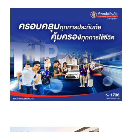
ปี) ผลประกอบการบริษัทจดทะเบียนญี่ปุ่นในไตรมาสล่าสุดยังมีแนว
โน้มออกดีกว่าที่คาด และ EPS growth ของตลาดฯ ทั้งในปีนี้และปีหน้า
มีแนวโน้มทยอยถูกปรับเพิ่มขึ้นต่อ
นอกจากนี้ เรายังมองตลาดหุ้นญี่ปุ่นยังได้อานิสงค์ต่อเนื่องจากเงิน
เยนที่มีแนวโน้มอ่อนค่าเทียบดอลลาร์ สรอ. การทยอยฟื้นตัวของ
เศรษฐกิจภายในประเทศ และวัฏจักรการลงทุนโลก (global capex
cycle) ที่เริ่มฟื้นตัว โดย
SCB CIO ประเมินผลกระทบที่เป็นไปได้จาก
แนวนโยบายของนายคิชิดะ ต่อหุ้นญี่ปุ่นในรายอุตสาหกรรม
พบว่า หุ้น
กลุ่มที่เกี่ยวเนื่องกับ digitalization มีแนวโน้มได้ประโยชน์จากข้อ
เสนอของนายคิชิดะ ที่จะสร้าง digital garden city ในภูมิภาคต่างๆ
และหุ้นกลุ่มในธีม infrastructure มีแนวโน้มได้แรงหนุนจากแผนการ
ลงทุน 15 ล้านล้านเยน ตลอดช่วง 5 ปีข้างหน้า เพื่อใช้ในการเตรียม
พร้อมรับมือและป้องกันภัยพิบัติทางธรรมชาติต่างๆ สำหรับนโยบาย
ด้านการกระจายรายได้ ซึ่งค่อนข้างเป็นนโยบายระยะยาวมากกว่า อาจ
ช่วยหนุนการบริโภคในประเทศ ซึ่งจะเป็นผลดีต่อกลุ่มค้าปลีก