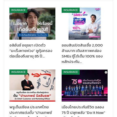
ยึดถือผู้เอาประกัน พันธมิตรทางการค้า และผู้มีส่วนได้ส่วนเสียเป็น
สำคัญ และสร้างความมั่นคงทางการเงินพร้อมปกป้องคุณค่าชีวิตให้
INSURANCE
INSURANCE
กับประชาชน และพร้อมรับมือกับทุกสถานการณ์
โดยในปีที่ผ่านมา บริษัทได้มีการพัฒนาผลิตภัณฑ์ประกันชีวิตและ
ประกันสุขภาพใหม่ การให้บริการด้านสุขภาพแบบครบวงจรเพื่อตอบ
โจทย์ความต้องการที่หลากหลายของประชาชน รวมทั้งนำเอา
เทคโนโลยีและนวัตกรรมสมัยใหม่เข้ามาพัฒนาช่องทางการให้บริการ
อลิอันซ์ อยุธยา เปิดตัว
ออมสินเปิดสินเชื่อ 2,000
แบบออนไลน์เพื่อรองรับวิถีชีวิตของคนในปัจจุบัน ตั้งแต่ขั้นตอนการ
“มะเร็งหายห่วง” ชูคุ้มครอง
ล้านบาท เติมสภาพคล่อง
ทำประกัน ไปจนถึงการเรียกร้องสินไหม นอกจากนี้ บริษัทยังให้ความ
ต่อเนื่องถึงอายุ 85 ปี…
SMEs กู้ได้เต็ม 100% ของ
สำคัญในการยกระดับการให้บริการผ่านพันธมิตร เช่น การมอบรางวัล
หลักประกัน…
ด้านการให้บริการของโรงพยาบาลพันธมิตร เป็นต้น ตลอดจนการ
INSURANCE
INSURANCE
พัฒนาช่องทางติดต่อต่าง ๆ เพื่อให้ผู้ถือกรมธรรม์และลูกค้าสามารถ
ติดต่อได้ตลอดเวลา”
รางวัล
MOST ADMIRED COMPANY AWARD
เป็นรางวัลที่มอบให้กับ
องค์กรที่น่าชื่นชม ด้านสินค้าหรือบริการ ด้านการดำเนินธุรกิจ ด้านธร
รมภิบาล สร้างความจดจำที่ดีให้แก่ลูกค้าหรือผู้มีส่วนได้ส่วนเสีย โดย
พรูเด็นเชียล ประเทศไทย
เมืองไทยประกันชีวิต ฉลอง
มีเกณฑ์การพิจารณาในด้านต่าง ๆ ได้แก่ ความเป็นเลิศในการเป็นผู้นำ
ประกาศแต่งตั้ง “ปานเทพย์
75 ปี ปลุกพลัง “Do It Now”
วัฒนธรรมองค์กร ความรับผิดชอบต่อสังคม ตลอดจนความคิดเห็น