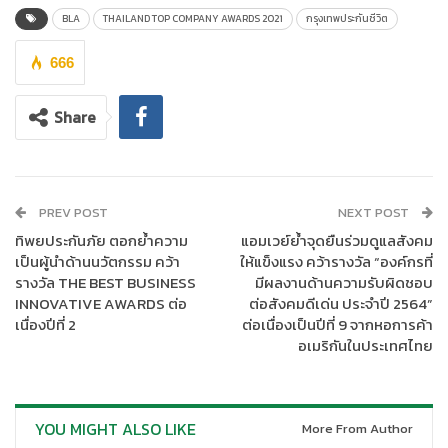
BLA
THAILAND TOP COMPANY AWARDS 2021
กรุงเทพประกันชีวิต
666
Share
PREV POST
NEXT POST
ทิพยประกันภัย ตอกย้ำความ
แอมเวย์ย้ำจุดยืนร่วมดูแลสังคม
นายโชน โสภณพนิช กรรมการผู้จัดการใหญ่และประธานเจ้าหน้าที่
เป็นผู้นำด้านนวัตกรรม คว้า
ให้แข็งแรง คว้ารางวัล “องค์กรที่
บริหาร บริษัท กรุงเทพประกันชีวิต จำกัด (มหาชน)
กล่าวว่า “กรุงเทพ
รางวัล THE BEST BUSINESS
มีผลงานด้านความรับผิดชอบ
INNOVATIVE AWARDS ต่อ
ต่อสังคมดีเด่น ประจำปี 2564”
ประกันชีวิต รู้สึกเป็นเกียรติและมีความยินดีเป็นอย่างยิ่งที่ได้รับรางวัล
เนื่องปีที่ 2
ต่อเนื่องเป็นปีที่ 9 จากหอการค้า
MOST ADMIRED COMPANY AWARD
จากงาน THAILAND TOP
อเมริกันในประเทศไทย
COMPANY AWARDS 2021 ซึ่งสะท้อนถึงความเชื่อมั่นที่ลูกค้ามีต่อ
กรุงเทพประกันชีวิต ซึ่งตลอดระยะเวลาการดำเนินงานที่ผ่านมา สิ่ง
หนึ่งที่เราให้ความสำคัญอย่างที่สุดคือการดำเนินธุรกิจด้วยความถูก
ต้องตามหลักธรรมาภิบาลและการเติบโตร่วมกันอย่างยั่งยืน โดย
YOU MIGHT ALSO LIKE
More From Author