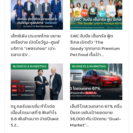
ตลาดเพื่อเข้าถึงกลุ่มเป้าหมาย โดยจับมืออินฟลูเอนเซอร์สายการเงิน
ไลฟ์สไตล์และบันเทิง สื่อสารผ่านช่องทางโซเชียลมีเดียยอดฮิต พร้อม
ผลิตคลิปวีดีโอชุดใหญ่รวม 10 เวอร์ชั่นด้วยกัน เน้นการสื่อสารที่
ชัดเจน สั้นกระชับ ตรงไปตรงมา และตอกย้ำจุดขายของผลิตภัณฑ์
เพื่อสร้างการจดจำ “นึกถึงสินเชื่อทะเบียนรถ นึกถึงเคทีซี พี่เบิ้ม รถ
เอ็กซ์เผิง ประเทศไทย ขยาย
SWC จับมือ เซ็นทรัล ฟู้ด
แลกเงิน” และปิดท้ายให้ผู้ชมตัดสินใจติดต่อใช้บริการ โดยได้เผยแพร่
เครือข่าย เปิดโชว์รูม–ศูนย์
รีเทล เปิดตัว ‘The
ผ่านช่องทางโซเชียลมีเดียยอดนิยมที่มีผู้ใช้จำนวนมาก อาทิ ยูทูป
บริการ “เพชรเกษม” เจาะ
Goody’รุกตลาด Premium
(Youtube) เฟสบุ๊ค (Facebook) ติ๊กต็อก (TikTok) ไลน์แอด (LINE
ตลาด EV…
Pet Food ตั้งเป้า…
Ad) กูเกิลแอด (Google Ad) ตั้งแต่ช่วงสัปดาห์ที่ผ่านมา และมีผลตอบ
รับ (Engagement) ที่น่าพอใจ”
BUSINESS & MARKETING
BUSINESS & MARKETING
“สำหรับจุดแข็งของผลิตภัณฑ์สินเชื่อ “เคทีซี พี่เบิ้ม รถแลกเงิน” ที่แตก
ต่างจากตลาดก็คือ การให้วงเงินก้อนใหญ่ ไปหาถึงที่ อนุมัติไว รับเงิน
ทันที เอกสารน้อย ไม่ต้องมีคนค้ำประกัน อาชีพอะไรก็กู้ได้ นอกจากนี้
สมาชิกยังจะได้รับบัตรกดเงินสดเคทีซี พี่เบิ้ม ไว้ใช้ในยามฉุกเฉิน ไม่ว่า
ทรู คอร์ปอเรชั่น กำไรต่อ
เอ็มจี โตสวนตลาด 67% ครึ่ง
จะเป็นการรูดชำระค่าสินค้า โอนเงินและกดเงิน โดยไม่คิดค่า
เนื่องไตรมาสที่ 6 ฟันกำไร
ปีแรก ขยับเป้ายอดขาย
ธรรมเนียม หากไม่ได้ใช้งาน ในส่วนของการสื่อสารผ่านช่องทาง
6.6 พันล้านบาท จ่ายปันผล
36,000 คัน เปิดเกม “Dual-
Youtube จะนำเสนอคลิปวีดีโอสั้นรวม 5 เวอร์ชั่น ความยาวเรื่องละ
5.2…
Market”…
30 วินาที โดยเนื้อหาเลียนแบบรายการเกมโชว์ดัง ที่เน้นความ