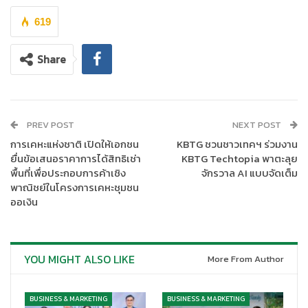
619
Share
PREV POST
NEXT POST
การเคหะแห่งชาติ เปิดให้เอกชน
KBTG ชวนชาวเทคฯ ร่วมงาน
ยื่นข้อเสนอราคาการได้สิทธิเช่า
KBTG Techtopia พาตะลุย
นางสาวเรือนแก้ว เกษมสวัสดิ์ศรี ผู้บริหารสูงสุด สายงานสินเชื่อ
พื้นที่เพื่อประกอบการค้าเชิง
จักรวาล AI แบบจัดเต็ม
รถยนต์ “เคทีซี”
หรือ
บริษัท บัตรกรุงไทย จำกัด (มหาชน)
เผยว่า
พาณิชย์ในโครงการเคหะชุมชน
“กลยุทธ์ในการรุกธุรกิจสินเชื่อ “เคทีซี พี่เบิ้ม รถแลกเงิน” ช่วงครึ่งปี
ออเงิน
หลัง จะมุ่งสร้างการรับรู้เพื่อขยายพอร์ตสินเชื่อให้มากที่สุด โดยตั้ง
เป้าหมายจะมียอดอนุมัติสินเชื่อเพิ่ม 9,000 ล้านบาท เราจึงได้ทำการ
สำรวจพฤติกรรมการใช้ชีวิตของลูกค้า เพื่อศึกษาความเป็นได้ในการ
YOU MIGHT ALSO LIKE
More From Author
สื่อสารและเข้าถึง โดยพบว่าลูกค้ากลุ่มเป้าหมายใช้เวลาส่วนใหญ่หมด
ไปกับการทำงานเพื่อหารายได้ เนื่องจากต้องแบกรับภาระค่าใช้จ่าย
ต่างๆ และมักใช้ชีวิตอยู่บนโลกออนไลน์ เราจึงวางแผนสื่อสารการ
BUSINESS & MARKETING
BUSINESS & MARKETING