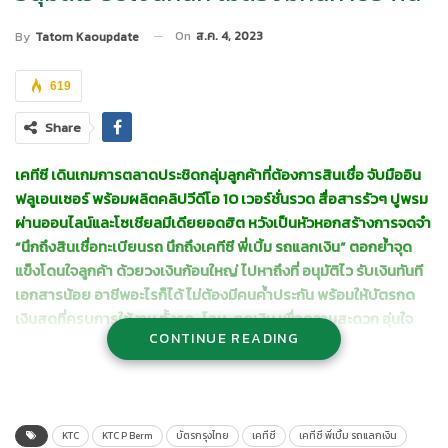
On
ส.ค. 4, 2023
By
Tatom Kaoupdate
619
Share
เคทีซี เดินเกมการตลาดประชิดกลุ่มลูกค้าที่ต้องการสินเชื่อ จับมืออิน
ฟลูเอนเซอร์ พร้อมผลิตคลิปวีดีโอ
10 เวอร์ชั่นรวด สื่อสารรัวๆ ปูพรม
ผ่านออนไลน์และโซเชียลมีเดียยอดฮิต หวังเป็นหัวหอกสร้างการจดจำ
“นึกถึงสินเชื่อทะเบียนรถ นึกถึงเคทีซี พี่เบิ้ม รถแลกเงิน” ตอกย้ำจุด
แข็งโดนใจลูกค้า ด้วยวงเงินก้อนใหญ่ ไปหาถึงที่ อนุมัติไว รับเงินทันที
เอกสารน้อย อาชีพอะไรก็ได้ ไม่ต้องมีคนค้ำประกัน พร้อมให้บัตรกด
เงินสดที่ครบการใช้งาน ทั้งรูด-โอน-กดเงิน เพื่อความสะดวก อุ่นใจ
CONTINUE READING
ยามฉุกเฉิน ไม่มีค่าธรรมเนียม
KTC
KTC P Berm
บัตรกรุงไทย
เคทีซี
เคทีซี พี่เบิ้ม รถแลกเงิน