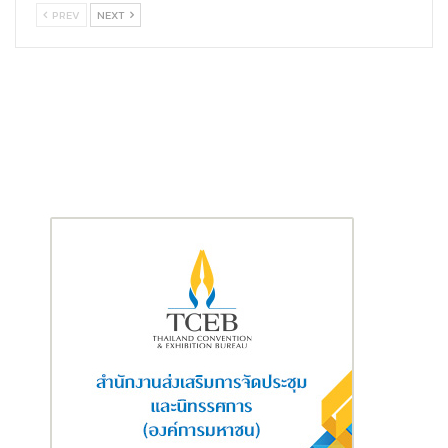
เพลิดเพลินเพื่อให้ผู้ชมคลายเครียด และใช้เสียงเพลงในการย้ำจุด
PREV
NEXT
ขายของผลิตภัณฑ์เพื่อให้จดจำง่าย สำหรับการสื่อสารผ่านช่องทาง
TikTok จะเป็นชุดคลิปวีดีโอความยาวระหว่าง 30 วินาที – 1.30 นาที
รวม 5 เวอร์ชั่น คลิกชมตัวอย่างคลิปวีดีโอใน YouTube และ TikTok
https://youtu.be/jFTW_Vaehm4
https://youtu.be/STQQRzJM6gg
https://vt.tiktok.com/ZSLaBjvgH/
https://vt.tiktok.com/ZSLac7yDK/
หรือติดตามชมผ่านเพจเฟส
บุ๊ค: KTC พี่เบิ้ม รถแลกเงิน
https://www.facebook.com/ktcpberm”
สมัครสินเชื่อ “เคทีซี พี่เบิ้ม รถแลกเงิน” คลิก
https://ktc.cards/oal
หรือติดต่อโทร. 02 123 5300 ธนาคารกรุงไทยทุกสาขา หรือผู้แนะนำ
ผลิตภัณฑ์เคทีซีทั่วประเทศ นอกจากนี้ ผู้ขอสินเชื่อยังสามารถเลือกได้
ว่าจะมาขอคำปรึกษากับเคทีซี พี่เบิ้ม ที่จุดบริการ “เคทีซี ทัช” ทุกสาขา
หรือใช้บริการพี่เบิ้ม เดลิเวอรี (P BERM Delivery) เพื่อให้ทีมงานเดิน
ทางไปรับสมัครถึงที่บ้าน