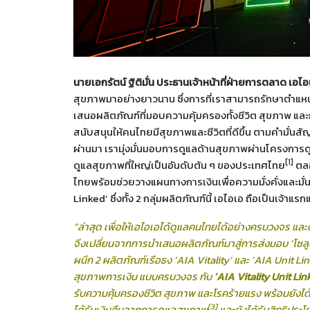
นายเอกรัตน์ ฐิติมั่น ประธานเจ้าหน้าที่ฝ่ายการตลาด เอ
สุขภาพมาอย่างยาวนาน ซึ่งการที่เราสามารถรักษาตำแหน่งผ
เสนอผลิตภัณฑ์ที่มอบความคุ้มครองทั้งชีวิต สุขภาพ และ
สนับสนุนให้คนไทยมีสุขภาพและชีวิตที่ดีขึ้น ตามคำมั่น
ผ่านมา เรามุ่งมั่นมอบการดูแลด้านสุขภาพผ่านโครงการดูแ
[1]
ดูแลสุขภาพที่ใหญ่เป็นอันดับต้น ๆ ของประเทศไทย
ตลอ
ไทยพร้อมช่วยวางแผนทางการเงินเพื่อความมั่งคั่งและม
Linked’ ซึ่งทั้ง 2 กลุ่มผลิตภัณฑ์นี้ เอไอเอ ถือเป็นเจ้า
“ล่าสุด เพื่อให้เอไอเอได้ดูแลคนไทยได้อย่างครบวงจร แล
จึงเปลี่ยนจากการนำเสนอผลิตภัณฑ์มาสู่การส่งมอบ
‘โซล
ผนึก 2 ผลิตภัณฑ์เรือธง ‘AIA Vitality’ และ ‘AIA Unit 
สุขภาพการเงิน แบบครบวงจร กับ
‘AIA Vitality Unit Lin
รับความคุ้มครองชีวิต สุขภาพ และโรคร้ายแรง พร้อมยัง
[3]
ได้รับเงินคืนจากการดูแลสุขภาพ
และยังได้รับสิทธิประโ