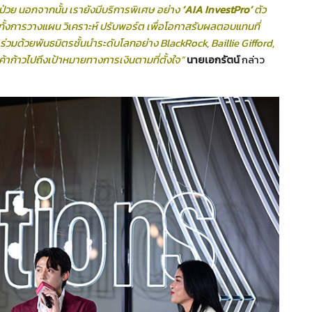
ป่วย
นอกจากนั้น เรายังมีบริการพิเศษ อย่าง
‘AIA InvestPro’
ตัว
้งการวางแผน วิเคราะห์ ปรับพอร์ต เพื่อโอกาสรับผลตอบแทนที่
 ร่วมด้วยพันธมิตรชั้นนำระดับโลกอย่าง BlackRock, Baillie Gifford,
้าก้าวไปถึงเป้าหมายทางการเงินตามที่ตั้งใจ”
นายเอกรัตน์
กล่าว