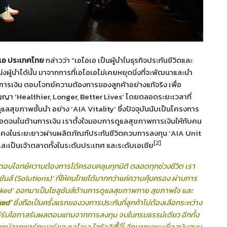
ไอเอ ประเทศไทย
กล่าวว่า “เอไอเอ เป็นผู้นำในธุรกิจประกันชีวิตและ
ู้นำได้นั้น มาจากการที่เอไอเอไม่เคยหยุดนิ่งที่จะพัฒนาและนำ
การเงิน ตอบโจทย์ความต้องการของลูกค้าอย่างแท้จริง เพื่อ
สัญญา ‘Healthier, Longer, Better Lives’ โดยตลอดระยะเวลาที่
ลสุขภาพชั้นนำ อย่าง ‘AIA Vitality’ ซึ่งปัจจุบันนับเป็นโครงการ
ดจนในด้านการเงิน เราตั้งใจมอบการดูแลสุขภาพการเงินให้กับคน
ั่นคงในระยะยาวผ่านผลิตภัณฑ์ประกันชีวิตควบการลงทุน ‘AIA Unit
[2]
แรกและเป็นเจ้าตลาดทั้งในระดับประเทศ และระดับเอเชีย
ะตอบโจทย์ความต้องการได้ครอบคลุมทุกมิติ ตลอดทุกช่วงชีวิต เรา
ูชันส์ (Solutions)’ ที่ให้คนไทยได้มากกว่าแค่ความคุ้มครอง ผ่านการ
Linked’ ออกมาเป็นโซลูชันส์ด้านการดูแลสุขภาพกาย สุขภาพใจ และ
ked’
ซึ่งถือเป็นครั้งแรกของวงการประกันที่ลูกค้าไม่ต้องเลือกระหว่าง
ได้รับโอกาสรับผลตอบแทนจากการลงทุน จบในกรมธรรม์เดียว อีกทั้ง
[4]
ยชน์จากพาร์ทเนอร์ของเอไอเอ ไวทัลลิตี้
อีกมากมาย เพื่อสนับสนุน