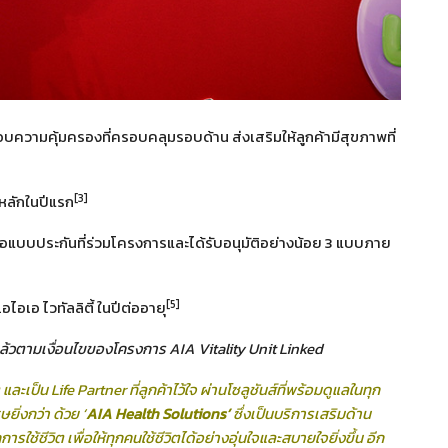
อบความคุ้มครองที่ครอบคลุมรอบด้าน ส่งเสริมให้ลูกค้ามีสุขภาพที่
[3]
ยหลักในปีแรก
่อซื้อแบบประกันที่ร่วมโครงการและได้รับอนุมัติอย่างน้อย 3 แบบภาย
[5]
อไอเอ ไวทัลลิตี้ ในปีต่ออายุ
แล้วตามเงื่อนไขของโครงการ
AIA Vitality Unit Linked
 และเป็น
Life Partner ที่ลูกค้าไว้ใจ ผ่านโซลูชันส์ที่พร้อมดูแลในทุก
ยิ่งกว่า ด้วย ‘
AIA Health Solutions’
ซึ่งเป็น
บริการเสริมด้าน
การใช้ชีวิต
เพื่อให้ทุกคนใช้ชีวิตได้อย่างอุ่นใจและสบายใจยิ่งขึ้น อีก