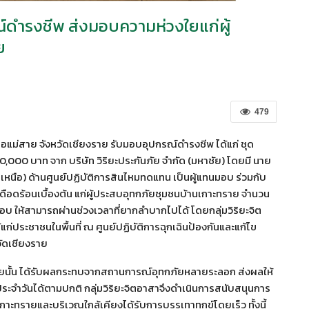
รณ์ดำรงชีพ ส่งมอบความห่วงใยแก่ผู้
ย
479
ม่สาย จังหวัดเชียงราย รับมอบอุปกรณ์ดำรงชีพ ได้แก่ ชุด
00,000 บาท จาก บริษัท วิริยะประกันภัย จำกัด (มหาชัย) โดยมี นาย
คเหนือ) ด้านศูนย์ปฏิบัติการสินไหมทดแทน เป็นผู้แทนมอบ ร่วมกับ
มเดือดร้อนเบื้องต้น แก่ผู้ประสบอุทกภัยชุมชนบ้านเกาะทราย จำนวน
 ให้สามารถผ่านช่วงเวลาที่ยากลำบากไปได้ โดยกลุ่มวิริยะจิต
่ประชาชนในพื้นที่ ณ ศูนย์ปฏิบัติการฉุกเฉินป้องกันและแก้ไข
ัดเชียงราย
รายนั้น ได้รับผลกระทบจากสถานการณ์อุทกภัยหลายระลอก ส่งผลให้
ตประจำวันได้ตามปกติ กลุ่มวิริยะจิตอาสาจึงดำเนินการสนับสนุนการ
านเกาะทรายและบริเวณใกล้เคียงได้รับการบรรเทาทุกข์โดยเร็ว ทั้งนี้