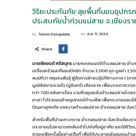
วิริยะประกันภัย ลุยพื้นที่มอบอุปก
ประสบภัยน้ำท่วมแม่สาย จ.เชียงรา
On
ต.ค. 11, 2024
By
Tatom Kaoupdate
Share
นายชัยยนต์ ศรีสมุทร
นายกเทศมนตรีตำบลแม่สาย อำเภอแ
เครื่องครัวและที่นอนปิกนิก จำนวน 3,000 ชุด มูลค่า 2,5
พงษ์ทิวา กฤษณพันธุ์ ผู้จัดการฝ่ายปฏิบัติการภาค 1 (ภา
มูลนิธิสยามรวมใจ (ปู่อินทร์) เชียงราย เพื่อบรรเทาควา
กว่า 700 หลังคาเรือน รวมถึงชุมชนในตำบลแม่สายโดยรอบ
อาสา ได้ร่วมขนย้ายอุปกรณ์ดำรงชีพ เพื่อกระจายมอบให้แก
ปัญหาอุทกภัย เทศบาลตำบลแม่สาย อำเภอแม่สาย จังหว
สำหรับพื้นที่บ้านเกาะทราย อำเภอแม่สาย จังหวัดเชียง
ประชาชนไม่สามารถกลับเข้าไปยังที่อยู่อาศัย และใช้ชีวิ
ช่วยเหลือครั้งนี้อย่างเต็มที่ เพื่อให้ประชาชนในชุมชนบ้