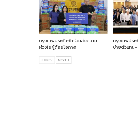
กรุงเทพประกันภัยร่วมส่งความ
กรุงเทพประกั
ห่วงใยผู้ด้อยโอกาส
ข่ายตัวแทน–
PREV
NEXT