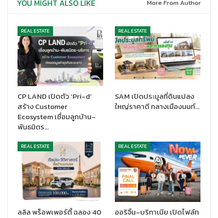
YOU MIGHT ALSO LIKE
More From Author
cashback สูงสุดที่ 120,000 บาท สำหรับโครงการ วิสซ์ดอม เดอะ
ฟอเรสเทียส์ เดสทิเนีย
REAL ESTATE
REAL ESTATE
นอกจากสิทธิพิเศษและ cashback แล้ว ยังมีการยกเว้นค่าใช้จ่าย
ต่างๆ เช่นค่าใช้จ่ายในการโอนกรรมสิทธิ์ สำหรับ โครงการ วิสซ์ดอม
เดอะฟอเรสเทียส์ เพทโทเปีย และ โครงการ วิสซ์ดอม เดอะฟอเรส
เทียส์ เดสทิเนีย และยกเว้นค่าส่วนกลางเป็นเวลาถึง 1 ปี สำหรับ มัล
เบอร์รี่โกรฟ เดอะ ฟอเรสเทียส์ คอนโดมิเนียม อีกด้วย
CP LAND เปิดตัว ‘Pri-d’
SAM เปิดประมูลที่ดินแปลง
โครงการทั้งหมดภายใต้แบรนด์ Whizdom และ Mulberry Grove มุ่ง
สร้าง Customer
ใหญ่ราคาดี กลางเมืองนนท์…
เน้นการสร้างสรรค์สังคมที่เอื้อต่อการใช้ชีวิตที่ดี (For All Well-
Ecosystem เชื่อมลูกบ้าน–
being) พร้อมมอบประสบการณ์การอยู่อาศัยที่หลากหลาย ตอบโจทย์
พันธมิตร…
ทุกไลฟ์สไตล์ ไม่ว่าจะเป็นคนรักสัตว์ ครอบครัวใหญ่ หรือคนรุ่นใหม่ที่
REAL ESTATE
REAL ESTATE
ต้องการความสะดวกสบาย
สัมผัสประสบการณ์การอยู่อาศัยที่เหนือระดับ พร้อมสิทธิพิเศษ
มากมายเหล่านี้ได้แล้ววันนี้ เงื่อนไขเป็นไปตามที่บริษัทกำหนด
สอบถามรายละเอียดเพิ่มเติมได้ที่สำนักงานขาย หรือ โทร. 1265
ลลิล พร็อพเพอร์ตี้ ฉลอง 40
ออริจิ้น–บริทาเนีย เปิดไฟล์ท