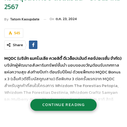
2567
On
ต.ค. 23, 2024
By
Tatom Kaoupdate
545
Share
MQDC (บริษัท แมกโนเลีย ควอลิตี้ ดีเวล็อปเม้นต์ คอร์ปอเรชั่น จำกัด)
บริษัทผู้พัฒนาอสังหาริมทรัพย์ชั้นนำ มอบของขวัญต้อนรับเทศกาล
แห่งความสุข ส่งท้ายปีเก่า ต้อนรับปีใหม่ ด้วยแพ็กเกจ MQDC Bonus
x 3 (เอ็มคิวดีซีโบนัสคูณสาม) ดีลพิเศษ 3 ต่อครั้งแรกจาก MQDC
สำหรับลูกค้าที่สนใจโครงการ Whizdom The Forestias Petopia,
Whizdom The Forestias Destinia, Whizdom Craftz Samyan
และ Mulberry Grove The Forestias Condominium อาทิ สิทธิ
CONTINUE READING
พิเศษสูงสุดถึง 3 ล้านบาท cashback สูงสุด 350,000 บาท และ การ
ยกเว้นค่าใช้จ่ายในวันโอน เป็นต้น
MQDC Bonus x 3 เป็นแคมเปญการตลาดล่าสุด และเป็นการมอบสิทธิ