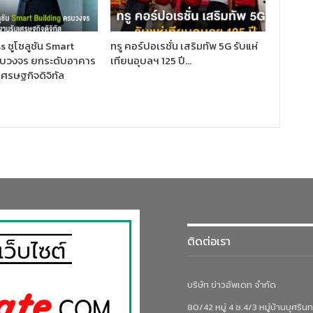
 ชูโซลูชัน Smart
ทรู คอร์ปอเรชั่น เสริมทัพ 5G รับแห่
รบวงจร ยกระดับอาคาร
เทียนอุบลฯ 125 ปี…
ศรษฐกิจดิจิทัล
ติดต่อเรา
บริษัท ข่าวอัพเดท จำกัด
80/42 หมู่ 4 ซ.4/3 หมู่บ้านบุศรินท