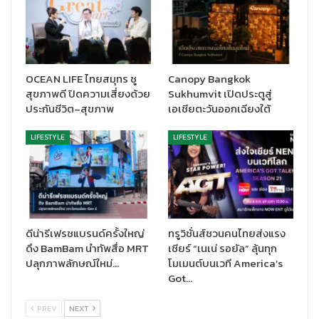
OCEAN LIFE ไทยสมุทร ชู
Canopy Bangkok
สุขภาพดี ปิดความเสี่ยงด้วย
Sukhumvit เปิดประตูสู่
ประกันชีวิต–สุขภาพ
เอเชียตะวันออกเฉียงใต้
LIFESTYLE
LIFESTYLE
ดีน่ารีเฟรชแบรนด์ครั้งใหญ่
ทรูวิชั่นส์ชวนคนไทยส่งแรง
ดึง BamBam นำทัพสื่อ MRT
เชียร์ “เนเน่ รอยัล” ลุ้นทุก
ปลุกภาพลักษณ์ใหม่…
โมเมนต์บนเวที America’s
Got…
PREV
NEXT