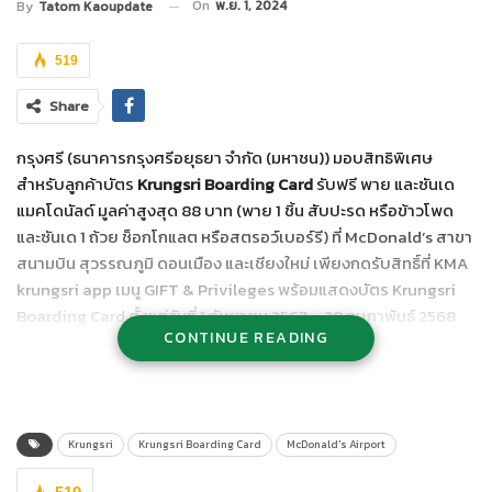
On
พ.ย. 1, 2024
By
Tatom Kaoupdate
519
Share
กรุงศรี (ธนาคารกรุงศรีอยุธยา จำกัด (มหาชน)) มอบสิทธิพิเศษ
สำหรับลูกค้าบัตร
Krungsri Boarding Card
รับฟรี พาย และซันเด
แมคโดนัลด์ มูลค่าสูงสุด 88 บาท (พาย 1 ชิ้น สับปะรด หรือข้าวโพด
และซันเด 1 ถ้วย ช็อกโกแลต หรือสตรอว์เบอร์รี) ที่ McDonald’s สาขา
สนามบิน สุวรรณภูมิ ดอนเมือง และเชียงใหม่ เพียงกดรับสิทธิ์ที่ KMA
krungsri app เมนู GIFT & Privileges พร้อมแสดงบัตร Krungsri
Boarding Card ตั้งแต่วันที่ 1 กันยายน 2567 – 28 กุมภาพันธ์ 2568
CONTINUE READING
ผู้ที่สนใจสามารถดูรายละเอียดและเงื่อนไขเพิ่มเติมได้ที่ เพิ่มเติมได้ที่
https://www.krungsri.com/th/promotions/cards/dining/mcdon
at-airport
Krungsri
Krungsri Boarding Card
McDonald's Airport
*ศึกษารายละเอียดและเงื่อนไขเพิ่มเติมได้จากสื่อต่าง ๆ ของธนาคาร