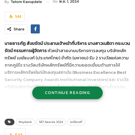
On
พ.ย. 1, 2024
By
Tatom Kaoupdate
544
Share
นายอารภัฏ สังขรัตน์ ประธานเจ้าหน้าที่บริหาร นางสาวเนธิตา กระบวน
รัตน์ กรรมการผู้จัดการ
หัวหน้าสายงานบริหารการลงทุน บริษัทหลัก
ทรัพย์ เมย์แบงก์ (ประเทศไทย) จำกัด (มหาชน) รับ 2 รางวัลแห่งความ
ภาคภูมิใจ รางวัลบริษัทหลักทรัพย์ที่มีความยอดเยี่ยมด้านการให้
บริการหลักทรัพย์แก่นักลงทุนสถาบัน (Business Excellence Best
Security Company Awards Institutional Investors) และ รางวัล
บริษัทหลักทรัพย์ที่มีศักยภาพในการบริหารองค์กรได้อย่างโดดเด่น
CONTINUE READING
ด้านการให้บริการหลักทรัพย์แก่นักลงทุนสถาบัน (Outstanding
Security Company Awards Business Excellence Institutional
Investors) ในงาน SET AWARDS 2024 ซึ่งจัดโดยตลาดหลักทรัพย์
แห่งประเทศไทยร่วมกับวารสารการเงินธนาคาร ณ อาคาร
ตลาดหลักทรัพย์แห่งประเทศไทย เมื่อเร็วๆ นี้
Maybank
SET Awards 2024
เมย์แบงก์