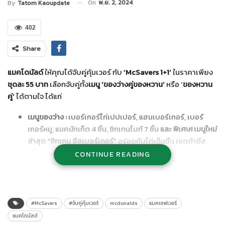
On
พ.ย. 2, 2024
By
Tatom Kaoupdate
402
Share
แมคโดนัลด์
ให้คุณได้จับคู่คุ้มเวอร์ กับ
‘McSavers 1+1’
ในราคาเพียง
ชุดละ
55 บาท
เลือกจับคู่ทั้ง
เมนู
‘ของว่างคู่ของหวาน’
หรือ ‘
ของหวาน
คู่’
ได้ตามใจ ได้แก่
เมนูของว่าง :
เบอร์เกอร์ไก่เปปเปอร์, แฮมเบอร์เกอร์, เบอร์
เกอร์หมู, แมคนักเก็ต 4 ชิ้น, ชิกเกนไบท์ 7 ชิ้น
และ พิเศษ
! เมนูใหม่
ล่าสุด “ชิกเกน ชีสเบอร์เกอร์”
อร่อยกับไก่เต็มชิ้น เชดด้าชีส
เต็มแผ่นนำเข้าจากนิวซีแลนด์ กลมกล่อมด้วยรสชาติของซอส
CONTINUE READING
มะเขือเทศ ที่ตัดกับมัสตาร์ดฉ่ำๆ
เมนูของหวานและเครื่องดื่ม :
ช็อกโกแลต ซันเด, สตรอว์เบอร์รี
ซันเด, พายข้าวโพด, พายสับปะรด,โค้ก, โค้กไม่มีน้ำตาล, ส
ไปรท์ไม่มีน้ำตาล, แฟนต้า สตรอว์เบอร์รี
พร้อมเสริมทัพเมนู
#McSavers
#จับคู่คุ้มเวอร์
mcdonalds
แมคเซฟเวอร์
ใหม่
! ฟิวซ์ทีชามะนาว
,
อเมริกาโน่ร้อนและอเมริกาโน่เย็น
แมคโดนัลด์