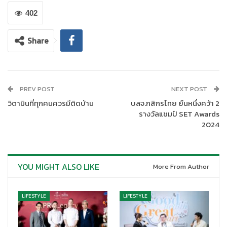
มาจับคู่แบบคุ้มเวอร์ กับ ‘McSavers 1+1 ในราคาเพียงชุดละ 55 บาท
402
ได้ตั้งแต่วันนี้เป็นต้นไปที่ร้านแมคโดนัลด์เฉพาะสาขา ที่ร่วมรายการ
และ บริการ ไดร์ฟ ทรู (Drive Thru) สามารถตรวจสอบสาขาที่ร่วม
Share
รายการได้ที่ https://bit.ly/McSaver หรือ ติดตามรายละเอียดเพิ่ม
เติมได้ที่ Facebook.com/McThai
*เริ่มจำหน่ายตั้งแต่เวลา 11.00 น. – 05.00 น.
PREV POST
NEXT POST
วิตามินที่ทุกคนควรมีติดบ้าน
บลจ.กสิกรไทย ยืนหนึ่งคว้า 2
รางวัลแชมป์ SET Awards
2024
YOU MIGHT ALSO LIKE
More From Author
LIFESTYLE
LIFESTYLE