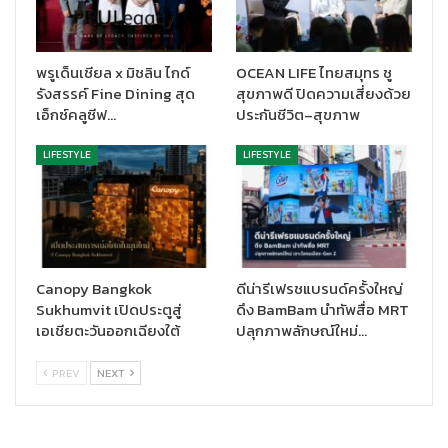
พรูเด็นเชียล x มิชลิน ไกด์
OCEAN LIFE ไทยสมุทร ชู
รังสรรค์ Fine Dining สุด
สุขภาพดี ปิดความเสี่ยงด้วย
เอ็กซ์คลูซีฟ…
ประกันชีวิต–สุขภาพ
LIFESTYLE
LIFESTYLE
Canopy Bangkok
ดีน่ารีเฟรชแบรนด์ครั้งใหญ่
Sukhumvit เปิดประตูสู่
ดึง BamBam นำทัพสื่อ MRT
เอเชียตะวันออกเฉียงใต้
ปลุกภาพลักษณ์ใหม่…
PREV
NEXT