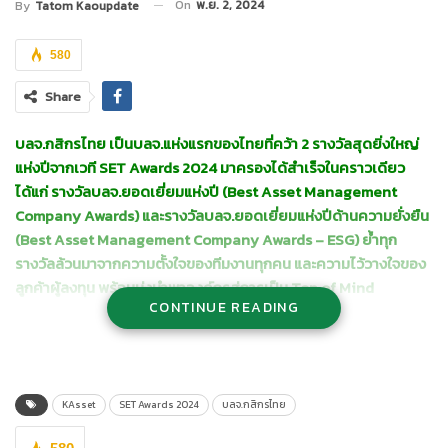
On
พ.ย. 2, 2024
By
Tatom Kaoupdate
580
Share
บลจ.กสิกรไทย เป็นบลจ.แห่งแรกของไทยที่คว้า
2 รางวัลสุดยิ่งใหญ่
แห่งปีจากเวที SET Awards 2024 มาครองได้สำเร็จในคราวเดียว
ได้แก่ รางวัลบลจ.ยอดเยี่ยมแห่งปี (Best Asset Management
Company Awards) และรางวัลบลจ.ยอดเยี่ยมแห่งปีด้านความยั่งยืน
(Best Asset Management Company Awards – ESG) ย้ำทุก
รางวัลล้วนมาจากความตั้งใจของทีมงานทุกคน และความไว้วางใจของ
ลูกค้าผู้ลงทุน พร้อมมุ่งนำพาองค์กรสู่การเป็น Top of Mind
CONTINUE READING
Investment House และเน้นการลงทุนเพื่อความยั่งยืนต่อไป
บริษัทหลักทรัพย์จัดการกองทุน กสิกรไทย จำกัด (บลจ.กสิกรไทย)
คว้าแชมป์ 2 รางวัลใหญ่ในกลุ่ม Business Excellence โดยนายวิน
พรหมแพทย์, CFA, ประธานกรรมการบริหาร บลจ.กสิกรไทย เป็นผู้แทน
KAsset
SET Awards 2024
บลจ.กสิกรไทย
รับมอบรางวัลบลจ.ยอดเยี่ยมแห่งปี (Best Asset Management