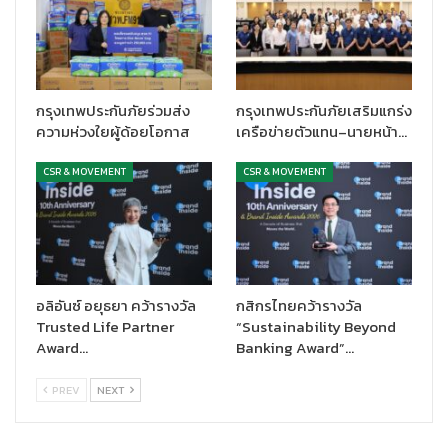
มือด้านการลงทุนเพื่อความยั่งยืนกับอีก 1 บลจ.ชั้นนำระดับโลก
Lombard Odier ในฐานะพันธมิตรที่ปรึกษา ที่จะเข้ามาช่วยกำหนด
ยุทธศาสตร์และพัฒนาผลิตภัณฑ์การลงทุนเพื่อความยั่งยืน
(Sustainable Investment) ของบลจ.กสิกรไทยให้เป็นไปตามหลัก
มาตรฐานสากล
กรุงเทพประกันภัยร่วมส่ง
กรุงเทพประกันภัยเสริมแกร่ง
ความห่วงใยผู้ด้อยโอกาส
เครือข่ายตัวแทน–นายหน้า…
“ผมรู้สึกภูมิใจอย่างยิ่งที่บลจ.กสิกรไทย ได้รับรางวัลสุดยิ่งใหญ่แห่งปี
จากเวที SET Awards 2024 แม้ว่าผมเพิ่งมาร่วมงานกับที่นี่ได้ไม่นาน แต่
CSR & MOVEMENT
CSR & MOVEMENT
ผมเชื่อว่าตลอดระยะเวลาที่ผ่านมาทีมงานของบลจ.กสิกรไทยทุกคนล้วน
ตั้งใจทำงานกันอย่างสุดความสามารถ ผมในฐานะประธานกรรมการ
บริหารคนปัจจุบัน ต้องขอขอบคุณทีมงานของบลจ.กสิกรไทยกว่า 300
ชีวิต ที่ทุ่มเททำงานอย่างมืออาชีพ และขอขอบคุณครับลูกค้าผู้ลงทุนทุก
ท่านที่ได้ให้ความไว้วางใจในบลจ.กสิกรไทย ผมและทีมงานทุกคนเรา
อลิอันซ์ อยุธยา คว้ารางวัล
กสิกรไทยคว้ารางวัล
พร้อมที่จะนำพาองค์กรของเราสู่การเป็น Top of Mind Investment
Trusted Life Partner
“Sustainability Beyond
House และเน้นการลงทุนเพื่อความยั่งยืนต่อไป”
นายวินกล่าว
Award…
Banking Award”…
นายวินกล่าวเพิ่มเติมว่า สำหรับการลงทุนเพื่อความยั่งยืน
PREV
NEXT
(Sustainable Investment) ซึ่งเป็นหนึ่งในเมกะเทรนด์ระดับโลก
บลจ.กสิกรไทย ได้ให้ความสำคัญกับเรื่องนี้มาเป็นเวลากว่า 10 ปี นับ
ตั้งแต่ปี พ.ศ. 2556 โดยนำปัจจัยด้านสิ่งแวดล้อม สังคม และธรรมาภิ