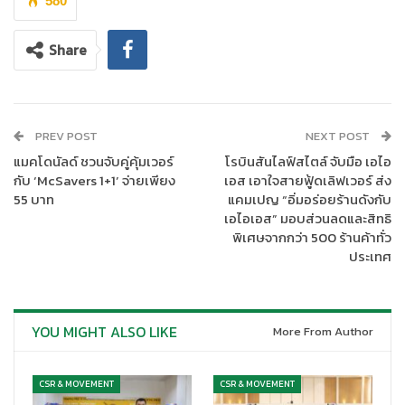
Company Awards) และนางสาวธิดาศิริ ศรีสมิต, CFA, Chief
580
Investment Officer (รองกรรมการผู้จัดการ สายงานจัดการลงทุน)
บลจ.กสิกรไทย เป็นผู้แทนรับมอบรางวัลบลจ.ยอดเยี่ยมแห่งปีด้าน
Share
ความยั่งยืน (Best Asset Management Company Awards – ESG)
จากงาน SET Awards 2024 จัดโดยตลาดหลักทรัพย์แห่งประเทศไทย
ร่วมกับวารสารการเงินธนาคาร ทั้งนี้ บลจ.กสิกรไทย นับเป็นบลจ.แห่ง
แรกของไทยและเป็นบลจ.หนึ่งเดียวภายในงาน ที่สามารถคว้ารางวัล
PREV POST
NEXT POST
ใหญ่มาครองได้สำเร็จทั้ง 2 รางวัลในคราวเดียวกัน
แมคโดนัลด์ ชวนจับคู่คุ้มเวอร์
โรบินสันไลฟ์สไตล์ จับมือ เอไอ
กับ ‘McSavers 1+1’ จ่ายเพียง
เอส เอาใจสายฟู้ดเลิฟเวอร์ ส่ง
นายวินกล่าวต่อไปว่า ตั้งแต่ต้นปี พ.ศ. 2567 บลจ.กสิกรไทย ได้
55 บาท
แคมเปญ “อิ่มอร่อยร้านดังกับ
วางแผนกลยุทธ์เดินเกมรุกเพื่อพัฒนาศักยภาพการทำงานภายใน
เอไอเอส” มอบส่วนลดและสิทธิ
องค์กร รวมถึงการบริหารจัดการกองทุนให้เกิดประสิทธิภาพสูงสุด
พิเศษจากกว่า 500 ร้านค้าทั่ว
ภายใต้สภาวะตลาดที่มีความผันผวนสูง โดยเริ่มจากการประกาศความ
ประเทศ
ร่วมมือเชิงกลยุทธ์กับบลจ.ชั้นนำระดับโลก J.P. Morgan Asset
Management ในฐานะ Strategic Partnership ที่มุ่งเน้นการพัฒนา
ขีดความสามารถในการคัดเลือกและจัดสรรสินทรัพย์ทั่วโลก พร้อม
YOU MIGHT ALSO LIKE
More From Author
ร่วมจัดทำคัมภีร์การลงทุนชื่อว่า Know The Markets ที่ได้สรุปมุมมอง
การลงทุนเชิงลึกและรอบโลก เพื่อให้ผู้ลงทุนไทยใช้เป็นข้อมูลประกอบ
การตัดสินใจลงทุน นอกจากนี้ บลจ.กสิกรไทย ยังได้ประกาศความร่วม
CSR & MOVEMENT
CSR & MOVEMENT