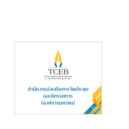
บาล (ESG) มาปรับใช้ในทุกขั้นตอนของการบริหารจัดการกองทุน และ
เป็นบลจ.แรกของไทยที่เข้าร่วมลงนาม UN-supported Principles
for Responsible Investment (UNPRI) ซึ่งได้รับการสนับสนุนจาก
องค์การสหประชาชาติ (United Nations) และได้มีการจัดทำรายงาน
การเปิดเผยข้อมูลทางการเงินที่เกี่ยวกับสภาพภูมิอากาศ (TCFD) เป็น
บลจ.แรกของไทยเช่นกัน แสดงให้เห็นถึงความมุ่งมั่นในการยกระดับ
การปฏิบัติตามหลักการลงทุนอันเป็นที่ยอมรับในระดับสากล นอกจาก
นี้กองทุน ESG ของบลจ.กสิกรไทย ยังเป็นกองทุนแรกในอุตสาหกรรม
ที่ยื่นขอความเห็นชอบต่อสำนักงานคณะกรรมการกำกับหลักทรัพย์
และตลาดหลักทรัพย์ (ก.ล.ต.) ให้เป็นกองทุนรวมเพื่อความยั่งยืน (SRI
Fund) โดยในปัจจุบันบลจ.กสิกรไทย มีกองทุนที่ได้รับความเห็นชอบให้
เป็น SRI Fund จำนวน 8 กองทุน และครองส่วนแบ่งการตลาดเป็น
อันดับ 1 ด้วยมูลค่ากว่า 1.87 หมื่นล้านบาท คิดเป็นสัดส่วน 67% ของทั้ง
อุตสาหกรรม (ที่มา: สำนักงาน ก.ล.ต. ณ 30 ก.ย. 67)
บลจ.กสิกรไทย มีมูลค่าสินทรัพย์ภายใต้การจัดการ (AUM) อยู่ที่ 1.60
ล้านล้านบาท แบ่งเป็นธุรกิจกองทุนรวม 1.15 ล้านล้านบาท ธุรกิจกองทุน
สำรองเลี้ยงชีพ 2.45 แสนล้านบาท และธุรกิจกองทุนส่วนบุคคล 2.05
แสนล้านบาท โดยยังครองส่วนแบ่งตลาดเป็นอันดับ 1 ในตลาดกองทุน