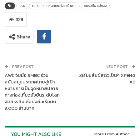
CSR
กคช.
การเคหะแห่งชาติ NHA
ชมรมกีฬาเปตอง
329
ชมรมกีฬาเปตอง การเคหะแห่งชาติ
ร่วมกับกลุ่มจิตอาสาแบ่งฝันปัน
Share
รอยยิ้ม ชมรมช่างเทคนิคการไฟฟ้านครหลว กลุ่มไฟฟ้าเพื่อสังคม
บริษัท แอนเดนคอร์ปอเรชั่น จำกัด และภาคีเครือข่ายที่เกี่ยวข้อง จัด
กิจกรรม
“CSR ประจำปี2567”
โดยมี นายเอกพล เทพมณี ผู้ช่วยผู้
ว่าการการเคหะแห่งชาติ ในฐานะประธานชมรมกีฬาเปตองการเคหะ
PREV POST
NEXT POST
แห่งชาติ เป็นประธานในพิธีส่งมอบสนามกีฬาเปตอง พร้อมอุปกรณ์
AWC จับมือ SMBC ร่วม
เตรียมสัมผัสตัวเป็นๆ XPENG
การแข่งขัน อุปกรณ์ส่งเสริมการเรียนการสอนทุนการศึกษา และอื่น ๆ
สนับสนุนประเทศไทยสู่เป้า
X9
หมายการเป็นจุดหมายปลาย
ณ โรงเรียนบ้านคลองปลายนา ตำบลบ้านสวน อำเภอเมือง จังหวัด
ทางท่องเที่ยวยั่งยืนระดับโลก
สุโขทัย
จัดสรรสินเชื่อยั่งยืนเริ่มต้น
3,000 ล้านบาท
YOU MIGHT ALSO LIKE
More From Author