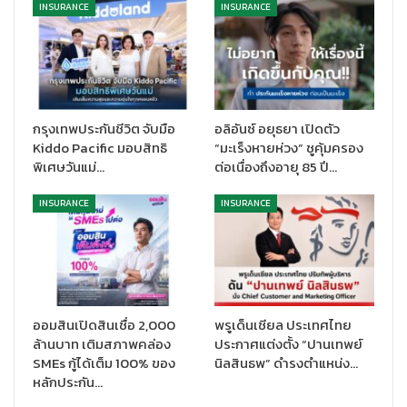
และภาคธุรกิจประกันภัยให้ความสำคัญมาโดยตลอด ทั้งนี้ จากข้อมูล ปี
INSURANCE
INSURANCE
2567 ประเทศไทยมีจำนวนประชากร มากกว่า 66 ล้านคน ในจำนวนนี้
เป็นผู้พิการถึงประมาณ 4.19 ล้านคน หรือประมาณร้อยละ 6 ของ
จำนวนประชากร ซึ่งถือว่าเป็นกลุ่มคนที่มีจำนวนมากพอสมควร ด้วย
ความพิการของร่างกาย จึงทำให้โอกาสในการศึกษาและการประกอบ
อาชีพของคนพิการมีน้อยกว่าคนปกติทั่วไป โดยเห็นได้จากตัวเลขของ
กรุงเทพประกันชีวิต จับมือ
อลิอันซ์ อยุธยา เปิดตัว
คนพิการในวัยทำงาน (อายุ 15- 60 ปี) ที่ลงทะเบียนคนพิการไว้
Kiddo Pacific มอบสิทธิ
“มะเร็งหายห่วง” ชูคุ้มครอง
ประมาณ 850,000 คน ประกอบอาชีพไม่ถึง 2 แสนคนเท่านั้น หรือคิด
พิเศษวันแม่…
ต่อเนื่องถึงอายุ 85 ปี…
เป็นร้อยละ 22.82 เท่านั้น ส่วนที่เหลือไม่ได้ประกอบอาชีพร้อยละ 48.68
และพิการมากไม่สามารถประกอบอาชีพได้ร้อยละ 25.20 (ไม่ประสงค์
INSURANCE
INSURANCE
ให้ข้อมูลด้านอาชีพ ร้อยละ 3.30% จึงทำให้กลุ่มคนพิการส่วนมากเป็นก
ลุ่มผู้ที่มีความเปราะบางทางการเงิน
สำนักงาน คปภ. และภาคธุรกิจประกันภัย
ได้ตระหนักถึงความสำคัญ
ของการส่งเสริมความรู้และสร้างความตระหนักรู้ให้ประชาชนสามารถ
ออมสินเปิดสินเชื่อ 2,000
พรูเด็นเชียล ประเทศไทย
ใช้การประกันภัยเป็นเครื่องมือในการบริหารความเสี่ยง โดยเฉพาะ
ล้านบาท เติมสภาพคล่อง
ประกาศแต่งตั้ง “ปานเทพย์
กลุ่มคนพิการส่วนมากเป็นกลุ่มผู้ที่มีความเปราะบางทางการเงิน รวม
SMEs กู้ได้เต็ม 100% ของ
นิลสินธพ” ดำรงตำแหน่ง…
ถึงความเสี่ยงที่สังคมกลุ่มนี้ได้รับจะเป็นอย่างไร นอกจากผู้พิการแล้ว
หลักประกัน…
อาจรวมถึงผู้ปกครอง หรือคุณพ่อคุณแม่ที่ให้ความดูแลผู้พิการด้วย