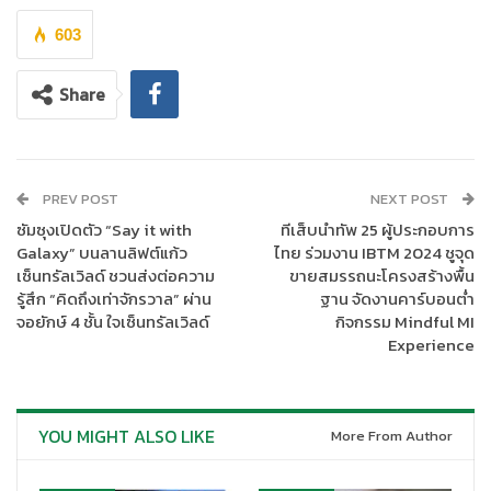
603
Share
PREV POST
NEXT POST
ซัมซุงเปิดตัว “Say it with
ทีเส็บนำทัพ 25 ผู้ประกอบการ
Galaxy” บนลานลิฟต์แก้ว
ไทย ร่วมงาน IBTM 2024 ชูจุด
เซ็นทรัลเวิลด์ ชวนส่งต่อความ
ขายสมรรถนะโครงสร้างพื้น
รู้สึก “คิดถึงเท่าจักรวาล” ผ่าน
ฐาน จัดงานคาร์บอนต่ำ
จอยักษ์ 4 ชั้น ใจเซ็นทรัลเวิลด์
กิจกรรม Mindful MI
สำหรับการลงพื้นที่ในครั้งนี้นับเป็นครั้งที่ 2 ต่อจากการลงพื้นที่
“คปภ.
Experience
เพื่อสังคม”
สังคมอุดมศึกษา เมื่อวันที่ 4 พฤศจิกายน 2567 ณ คณะ
วิทยาศาสตร์และเทคโนโลยี มหาวิทยาลัยธรรมศาสตร์ (ศูนย์รังสิต)
และในการลงพื้นที่ครั้งนี้เพื่อนำเสนอสภาพความเป็นอยู่ของคนในกลุ่ม
YOU MIGHT ALSO LIKE
More From Author
ผู้เปราะบางทางการเงิน ความเสี่ยงภัย และการบริหารความเสี่ยงด้วย
การประกันภัย ซึ่งกลุ่มคนพิการเป็นอีกกลุ่มคนหนึ่งที่สำนักงาน คปภ.