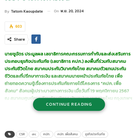
On
พ.ย. 20, 2024
By
Tatom Kaoupdate
603
Share
นายชูฉัตร ประมูลผล เลขาธิการคณะกรรมการกำกับและส่งเสริมการ
ประกอบธุรกิจประกันภัย (เลขาธิการ คปภ.)
ลงพื้นที่ร่วมกับสมาคม
ประกันชีวิตไทย สมาคมประกันวินาศภัยไทย สมาคมตัวแทนประกัน
ชีวิตและที่ปรึกษาการเงิน และสมาคมนายหน้าประกันภัยไทย เพื่อ
ถ่ายทอดความรู้เรื่องการประกันภัยภายใต้โครงการ “คปภ. เพื่อ
สังคม” สังคมผู้เปราะบางทางการเงิน เมื่อวันที่ 19 พฤศจิกายน 2567
ณ สมาคมศูนย์การเรียนรู้คนพิการ บ้านแม่นก เขตสายไหม กรุงเทพฯ
CONTINUE READING
พร้อมบันทึกเทปโทรทัศน์เพื่อเผยแพร่เรื่องราวผ่านรายการ คปภ. เพื่อ
สังคม ทางทีวีดิจิทัล (อมรินทร์ทีวี
HD ช่อง 34)
โดยมุ่งหวังให้ประชาชน
ผู้รับชมรายการได้รับความรู้และ
ตระหนักถึงความสำคัญของการ
ประกันภัย
CSR
oic
คปภ.
คปภ. เพื่อสังคม
ธุรกิจประกันภัย