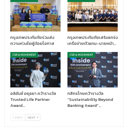
สามารถติดตามได้ที่ www.krungthai-axa.co.th หรือ
https://www.facebook.com/Hearts.in.action.volunteers
กรุงเทพประกันภัยร่วมส่ง
กรุงเทพประกันภัยเสริมแกร่ง
ความห่วงใยผู้ด้อยโอกาส
เครือข่ายตัวแทน–นายหน้า…
CSR & MOVEMENT
CSR & MOVEMENT
อลิอันซ์ อยุธยา คว้ารางวัล
กสิกรไทยคว้ารางวัล
Trusted Life Partner
“Sustainability Beyond
Award…
Banking Award”…
PREV
NEXT