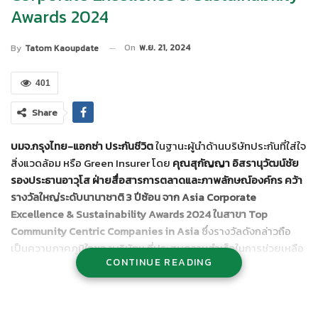
Awards 2024
On
พ.ย. 21, 2024
By
Tatom Kaoupdate
401
Share
บมจ.กรุงไทย-แอกซ่า ประกันชีวิต
ในฐานะผู้นำด้านบริษัทประกันที่ใส่ใจ
สิ่งแวดล้อม หรือ Green Insurer โดย
คุณสุกัญญา อิสรานุวัฒน์ชัย
รองประธานอาวุโส ฝ่ายสื่อสารการตลาดและภาพลักษณ์องค์กร คว้า
รางวัลใหญ่ระดับนานาชาติ 3 ปีซ้อน จาก Asia Corporate
Excellence & Sustainability Awards 2024 ในสาขา Top
Community Centric Companies in Asia
ซึ่งรางวัลดังกล่าวถือ
เป็นความภาคภูมิใจของบริษัทฯ ที่ประสบความสำเร็จในการช่วยเหลือ
CONTINUE READING
สังคม และใส่ใจสิ่งแวดล้อมอย่างยั่งยืนตลอดมา ซึ่งสอดคล้องเป้า
หมายหลักของบริษัทฯ ที่มุ่งมั่นเคียงข้างทุกความเชื่อมั่น ดูแลกันตลอด
ไป