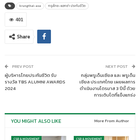
krungthai-axa
กรุงไทย–แอกซ่า ประกันชีวิต
401
Share
PREV POST
NEXT POST
ผู้บริหารไทยประกันชีวิต รับ
กลุ่มพรูเด็นเชียล และ พรูเด็น
รางวัล TBS ALUMNI AWARDS
เชียล ประเทศไทย เผยผลการ
2024
ดำเนินงานไตรมาส 3 ปีนี้ ด้วย
การเติบโตที่แข็งแกร่ง
โดยรางวัล Asia Corporate Excellence & Sustainability
Awards เป็นรางวัลที่มุ่งเน้น ในการเชิดชูเกียรติแก่บุคคล และองค์กร
ที่ดำเนินธุรกิจ และมีความโดดเด่นด้านความยั่งยืนในระดับภูมิภาค
YOU MIGHT ALSO LIKE
More From Author
เอเชีย
ทั้งนี้สำหรับท่านที่สนใจโครงการ และกิจกรรมเพื่อสังคม ของบริษัทฯ
CSR & MOVEMENT
CSR & MOVEMENT