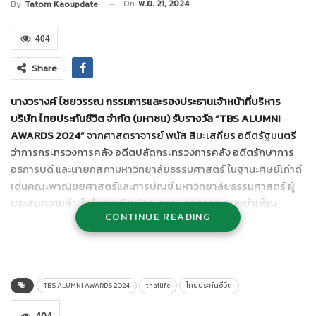
On
พ.ย. 21, 2024
By
Tatom Kaoupdate
404
Share
นางวรางค์ ไชยวรรณ กรรมการและรองประธานเจ้าหน้าที่บริหาร
บริษัท ไทยประกันชีวิต จำกัด (มหาชน) รับรางวัล “TBS ALUMNI
AWARDS 2024”
จากศาสตราจารย์ พนัส สิมะเสถียร อดีตรัฐมนตรี
ว่าการกระทรวงการคลัง อดีตปลัดกระทรวงการคลัง อดีตรักษาการ
อธิการบดี และนายกสภามหาวิทยาลัยธรรมศาสตร์ ในฐานะศิษย์เก่าดี
เด่นคณะพาณิชยศาสตร์และการบัญชี มหาวิทยาลัยธรรมศาสตร์ ผู้
ประสบความสำเร็จในวิชาชีพ มีคุณธรรม จริยธรรม และบำเพ็ญ
CONTINUE READING
ประโยชน์ต่อสังคม เป็นผู้ที่สร้างชื่อเสียง และคุณความดีอันเป็น
ประโยชน์ต่อสังคม ทั้งในระดับชาติและนานาชาติ และเผยแพร่
เกียรติคุณให้กับคณะฯ และมหาวิทยาลัยฯ จัดโดยสมาคมนักศึกษาเก่า
พาณิชยศาสตร์และการบัญชี มหาวิทยาลัยธรรมศาสตร์
TBS ALUMNI AWARDS 2024
thailife
ไทยประกันชีวิต