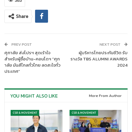
383
Share
PREV POST
NEXT POST
ศุภาลัย ส่งโปรฯ สุดเร้าใจ
ผู้บริหารไทยประกันชีวิต รับ
โดยมี นางนงนุช ภูพิพัฒน์ผล รองผู้อำนวยการธนาคารออมสิน เข้ารับ
สำหรับผู้ซื้อบ้าน-คอนโดฯ “ศุภ
รางวัล TBS ALUMNI AWARDS
โล่พระราชทานฯ และมีคณะผู้บริหาร คณะกรรมการกองทุนสำรอง
าลัย มันส์ไกลทั่วไทย ลดสะใจทั่ว
2024
เลี้ยงชีพธนาคารออมสิน ร่วมแสดงความยินดี ณ โรงแรมแอมบาสซา
ประเทศ”
เดอร์ กรุงเทพฯ เมื่อวันที่ 20 พฤศจิกายน 2567
YOU MIGHT ALSO LIKE
More From Author
CSR & MOVEMENT
CSR & MOVEMENT