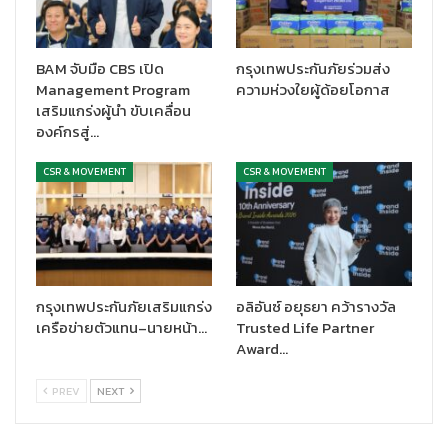
BAM จับมือ CBS เปิด
กรุงเทพประกันภัยร่วมส่ง
Management Program
ความห่วงใยผู้ด้อยโอกาส
เสริมแกร่งผู้นำ ขับเคลื่อน
องค์กรสู่…
CSR & MOVEMENT
CSR & MOVEMENT
กรุงเทพประกันภัยเสริมแกร่ง
อลิอันซ์ อยุธยา คว้ารางวัล
เครือข่ายตัวแทน–นายหน้า…
Trusted Life Partner
Award…
PREV
NEXT