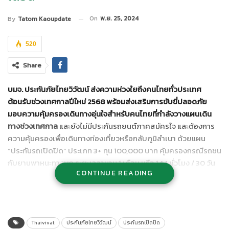
On
พ.ย. 25, 2024
By
Tatom Kaoupdate
520
Share
บมจ. ประกันภัยไทยวิวัฒน์ ส่งความห่วงใยถึงคนไทยทั่วประเทศ
ต้อนรับช่วงเทศกาลปีใหม่ 2568 พร้อมส่งเสริมการขับขี่ปลอดภัย
มอบความคุ้มครองเดินทางอุ่นใจสำหรับคนไทยที่กำลังวางแผนเดิน
ทางช่วงเทศกาล
และยังไม่มีประกันรถยนต์ภาคสมัครใจ และต้องการ
ความคุ้มครองเพื่อเดินทางท่องเที่ยวหรือกลับภูมิลำเนา ด้วยแผน
“ประกันรถเปิดปิด” ประเภท 3+ ทุน 100,000 บาท คุ้มครองกรณีรถชน
กับยานพาหนะทางบก ระยะเวลานาน 1 เดือน หรือ 144 ชั่วโมง / 30 วัน
CONTINUE READING
เพื่อให้คนไทยคลายความกังวลและมีความสุขตลอดการเดินทาง ลง
ทะเบียนรับสิทธิ์ผ่านแอปพลิเคชัน Thaiviat ตั้งแต่วันนี้- 8 ธันวาคม
2568 จำกัดเพียง 1,000 สิทธิ์แรกเท่านั้น เริ่มคุ้มครองตั้งแต่ 25
ธันวาคม 2567 – 25 มกราคม 2568
Thaivivat
ประกันภัยไทยวิวัฒน์
ประกันรถเปิดปิด