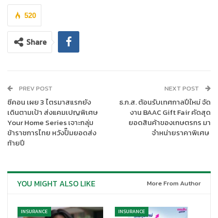
บริษัท ประกันภัยไทยวิวัฒน์ จำกัด (มหาชน) ผู้นำด้านนวัตกรรมประกัน
ภัย
พร้อมมุ่งพัฒนาผลิตภัณฑ์และบริการ เพื่อยกระดับคุณภาพชีวิต
520
คนไทย รวมถึงส่งเสริมให้คนไทยมีหลักประกันที่มั่นคง ตามวิสัยทัศน์
“คิดเผื่อเพื่อทุกชีวิต”
นำโดย นาย
เทพพันธ์ อัศวะธนกุล รองกรรมการ
Share
ผู้อำนวยการ กล่าวว่า
ประกันภัยไทยวิวัฒน์ดำเนินธุรกิจประกัน
วินาศภัย โดยมีความมุ่งหวังให้คนไทยสามารถป้องกันความเสี่ยงและ
มีความมั่นคงในชีวิตและทรัพย์สินอย่างยั่งยืน ในโอกาสต้อนรับปีใหม่
2568 เพื่อร่วมเฉลิมฉลองความสุข จึงขอมอบของขวัญปีใหม่ให้กับ
PREV POST
NEXT POST
ประชาชนคนไทย ด้วยการส่งมอบความห่วงใยสำหรับประชาชนที่ยัง
ซีคอน เผย 3 ไตรมาสแรกยัง
ธ.ก.ส. ต้อนรับเทศกาลปีใหม่ จัด
ไม่มีประกันรถยนต์ภาคสมัครใจ ด้วยแผนประกันภัยรถยนต์
“ประกัน
เดินตามเป้า ส่งแคมเปญพิเศษ
งาน BAAC Gift Fair คัดสุด
รถเปิดปิด”
ประเภท 3+ ทุนประกัน 100,000 บาท คุ้มครองกรณีรถชน
Your Home Series เจาะกลุ่ม
ยอดสินค้าของเกษตรกร มา
กับยานพาหนะทางบก นาน 1 เดือน หรือ (144 ชั่วโมง / 30 วัน ) เพื่อให้
ข้าราชการไทย หวังปั๊มยอดส่ง
จำหน่ายราคาพิเศษ
ท้ายปี
คนไทยคลายความกังวลและมีความสุขตลอดการเดินทางช่วงเทศกาล
ปีใหม่ โดยสามารถรับสิทธิ์ได้ ผ่านแอปพลิเคชัน Thaivivat
ดาวน์โหลดคลิก https://tvi.app.link/QIiimOp8DOb หรือดูราย
ละเอียดเงื่อนไขเพิ่มเติมผ่านเว็บไซต์ www.thaivivat.co.th เริ่มลง
YOU MIGHT ALSO LIKE
More From Author
ทะเบียนรับสิทธิ์ได้ ตั้งแต่วันที่ 25 พฤศจิกายน – 8 ธันวาคม 2567
จำกัดเพียง 1,000 สิทธิ์แรกเท่านั้น จากนั้นรอรับข้อความยืนยันผ่าน
INSURANCE
INSURANCE
SMS และสามารถดาวน์โหลดกรมธรรม์ผ่านแอปพลิเคชัน Thaivivat