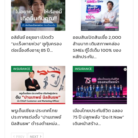
สำหรับ ประกันรถเปิดปิดแผนดังกล่าว จะให้ความคุ้มครองกรณีรถชน
กับยานพาหนะทางบก และความรับผิดชอบต่อบุคคลภายนอกทั้ง
ทรัพย์สินและบุคคล รวมถึงความครองอุบัติเหตุส่วนบุคคล ค่ารักษา
พยาบาลและการประกันตัวผู้ขับขี่ ทุนประกัน 100,000 บาท โดยมี
อลิอันซ์ อยุธยา เปิดตัว
ออมสินเปิดสินเชื่อ 2,000
เงื่อนไขการรับสิทธิ์คือ จะต้องไม่เคยมีกรมธรรม์ประกันภัยรถยนต์
“มะเร็งหายห่วง” ชูคุ้มครอง
ล้านบาท เติมสภาพคล่อง
ภาคสมัครใจกับไทยวิวัฒน์ หรือ สิ้นสุดความคุ้มครองตั้งแต่ 365 วัน
ต่อเนื่องถึงอายุ 85 ปี…
SMEs กู้ได้เต็ม 100% ของ
ขึ้นไป และรถยนต์ที่นำมาทำประกันภัยจะต้องมีอายุรถไม่เกิน 15 ปี โดย
หลักประกัน…
กรมธรรม์ดังกล่าว มีแพ็กเกจความคุ้มครอง 144 ชั่วโมง/ 30 วัน โดย
จะเริ่มคุ้มครองตั้งแต่ 25 ธันวาคม – 25 มกราคม 2568
INSURANCE
INSURANCE
อย่างไรก็ตาม ประกันภัยไทยวิวัฒน์ในฐานะบริษัทประกันวินาศภัยไทย
พร้อมส่งเสริมขับขี่ปลอดภัยช่วงเทศกาล และสนับสนุนให้ประชาชน
คนไทยมีหลักประกันที่มั่นคงเพื่อป้องกันความเสี่ยงต่อชีวิตและ
ทรัพย์สิน โดยผู้ขับขี่ควรเตรียมความพร้อมก่อนการเดินทางทุกครั้ง
พรูเด็นเชียล ประเทศไทย
เมืองไทยประกันชีวิต ฉลอง
และพักผ่อนให้เพียงพอ รวมถึงปฏิบัติตามกฎจราจรอย่างเคร่งครัด
ประกาศแต่งตั้ง “ปานเทพย์
75 ปี ปลุกพลัง “Do It Now”
เพื่อลดความเสี่ยงในการเกิดอุบัติเหตุบนถนน ติดตามข่าวสารและ
นิลสินธพ” ดำรงตำแหน่ง…
เดินหน้าสร้าง…
โปรโมชันสุดคุ้ม ผ่านทุกช่องทาง Official ของประกันภัยไทยวิวัฒน์
www.thaivivat.co.th, https://www.facebook.com/thaivivat
PREV
NEXT