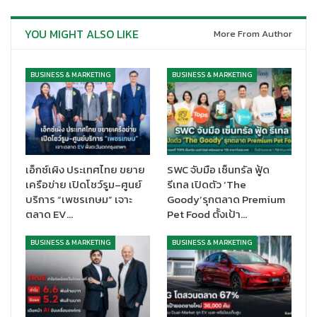
ความมุ่งมั่นในด้านนวัตกรรม ความยั่งยืน และแนวคิดในการพัฒนา
YOU MIGHT ALSO LIKE
More From Author
ผลิตภัณฑ์ที่มีคุณภาพแบบเยอรมัน ทำให้เฮเฟเล่เป็นที่ไว้วางใจในกลุ่ม
ผลิตภัณฑ์อุปกรณ์ฮาร์ดแวร์สำหรับบ้าน อาคาร และเฟอร์นิเจอร์ แม้
เราเริ่มต้นจากอุปกรณ์ฮาร์ดแวร์เฟอร์นิเจอร์ แล้วขยายไปสู่อุปกรณ์
BUSINESS & MARKETING
BUSINESS & MARKETING
ฮาร์ดแวร์ประตู จนเป็นที่ยอมรับและได้นำไปใช้งานภายในกลุ่มอาคาร
ระดับพรีเมี่ยมของประเทศไทย เฮเฟเล่ยังมีผลิตภัณฑ์ เครื่องใช้ไฟฟ้า
ในครัวเรือน สุขภัณฑ์และอุปกรณ์ในห้องน้ำ ประตูล็อคดิจิทัล รวมถึง
ระบบไฟส่องสว่าง ซึ่งกลุ่มผลิตภัณฑ์ที่หลากหลายนี้ทำให้เราสามารถ
สนับสนุนลูกค้าและพันธมิตรทางธุรกิจ จากการส่งมอบโซลูชั่นที่
เอ็กซ์เผิง ประเทศไทย ขยาย
SWC จับมือ เซ็นทรัล ฟู้ด
สร้างสรรค์และมีคุณภาพสูงตลอดมา
เครือข่าย เปิดโชว์รูม–ศูนย์
รีเทล เปิดตัว ‘The
บริการ “เพชรเกษม” เจาะ
Goody’รุกตลาด Premium
คุณเสาวนีย์ เสริมศุภกรวงศ์
Deputy Sales Director
บริษัท เฮเฟเล่
ตลาด EV…
Pet Food ตั้งเป้า…
(ประเทศไทย) จำกัด
กล่าวเน้นย้ำถึงกลยุทธ์ในการทำงานกับกลุ่มลูกค้า
หลากหลายประเภท ตั้งแต่สถาปนิก นักออกแบบ นักพัฒนา เจ้าของ
BUSINESS & MARKETING
BUSINESS & MARKETING
โครงการ ผู้รับเหมา ตลาดค้าปลีกและอีคอมเมิร์ซ รวมถึงเจ้าของบ้าน
ในขณะที่อุตสาหกรรมอสังหาริมทรัพย์มีการเปลี่ยนแปลงอย่าง
รวดเร็วในช่วงหลายปีที่ผ่านมา จากการระบาดของโควิด 19 การมุ่งเน้น
ให้ความสำคัญกับลูกค้าอย่างเข้มข้น ด้วยผลิตภัณฑ์ทั้ง 6 หมวดหมู่ชั้น