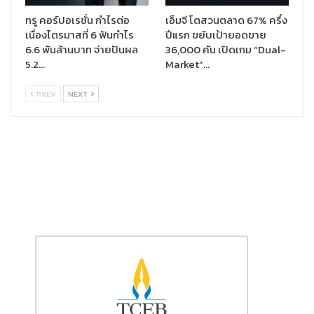
นำในอุตสาหกรรม ช่วยให้เกิดการเติบโตอย่างต่อเนื่อง
“เรามองเห็นว่า
ทรู คอร์ปอเรชั่น กำไรต่อ
เอ็มจี โตสวนตลาด 67% ครึ่ง
ลูกค้าและเจ้าของบ้านให้ความสำคัญกับอุปกรณ์ฮาร์ดแวร์คุณภาพสูง
เนื่องไตรมาสที่ 6 ฟันกำไร
ปีแรก ขยับเป้ายอดขาย
มากขึ้นสำหรับสภาพแวดล้อมในการใช้ชีวิต การทำงาน และการพักผ่อน
6.6 พันล้านบาท จ่ายปันผล
36,000 คัน เปิดเกม “Dual-
และเชื่อว่า เฮเฟเล่ ประเทศไทย จะยังคงเป็นตัวเลือกอันดับแรกของ
5.2…
Market”…
ลูกค้า”
คุณเสาวนีย์กล่าว
PREV
NEXT
Häfele Design Studios
ซึ่งตั้งอยู่ในกรุงเทพฯ พัทยา ภูเก็ต
เชียงใหม่ และหัวหิน กำลังอยู่ในช่วงการเปลี่ยนแปลงไปสู่ “
Häfele
Experience Centers
” เพื่อที่จะส่งมอบบริการที่เหนือระดับ รวมถึงมี
การให้คำปรึกษาจากผู้เชี่ยวชาญ และพร้อมมอบแรงบันดาลใจสำหรับ
โครงการออกแบบต่าง ๆ ที่จะเปิดให้บริการแก่ลูกค้าทุกกลุ่ม
“
ในอีก
30
ปีข้างหน้า บริษัทฯ ได้กำหนดวิสัยทัศน์ในการเป็นส่วนหนึ่งใน
ทุก ๆ ห้องในประเทศไทย เราจะก้าวเข้าสู่บทบาทใหม่ของการเติบโตและ
นวัตกรรม ด้วยการนำเทคโนโลยีดิจิทัลมาปรับใช้ ขยายกลุ่มผลิตภัณฑ์
และเสริมสร้างความแข็งแกร่งในตลาด โดยเรามั่นใจในการสร้างอนาคต
ใหม่ให้แก่อุตสาหกรรมฮาร์ดแวร์
ในประเทศไทยได้”
Mr. John Clare
กล่าวสรุป