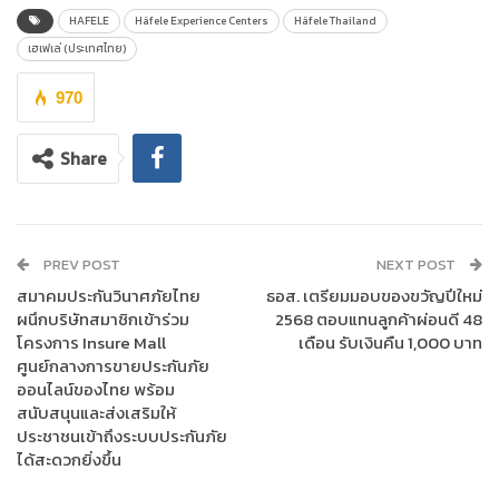
HAFELE
Häfele Experience Centers
Häfele Thailand
เฮเฟเล่ (ประเทศไทย)
970
Share
Mr. John Clare, Managing Director
บริษัท เฮเฟเล่ (ประเทศไทย)
จำกัด
กล่าวว่า “เป็นเวลากว่า 3 ทศวรรษที่เฮเฟเล่ได้เป็นสัญลักษณ์
ของคุณภาพ นวัตกรรม และความไว้วางใจในกลุ่มลูกค้าชาวไทย ทั้ง
PREV POST
NEXT POST
กลุ่มผู้พัฒนาอสังหาริมทรัพย์ นักออกแบบ สถาปนิก และเจ้าของบ้าน
สมาคมประกันวินาศภัยไทย
ธอส. เตรียมมอบของขวัญปีใหม่
เราเริ่มดำเนินงานตั้งแต่ปี พ.ศ. 2537 ด้วยพันธกิจในการส่งมอบ
ผนึกบริษัทสมาชิกเข้าร่วม
2568 ตอบแทนลูกค้าผ่อนดี 48
นวัตกรรมจากเยอรมนีและบริการที่เป็นเลิศ ปัจจุบัน เรานำเสนอ
โครงการ Insure Mall
เดือน รับเงินคืน 1,000 บาท
ผลิตภัณฑ์มากกว่า 20,000 รายการ และมีพนักงานที่ทุ่มเทมากกว่า
ศูนย์กลางการขายประกันภัย
1,400 คน เฮเฟเล่ ประเทศไทย ยังคงมุ่งมั่นในการให้โซลูชั่นที่ตอบ
ออนไลน์ของไทย พร้อม
สนองความต้องการของพื้นที่ใช้สอยทุกประเภท ตั้งแต่ที่อยู่อาศัย
สนับสนุนและส่งเสริมให้
ประชาชนเข้าถึงระบบประกันภัย
โรงแรม พื้นที่พักผ่อน ไปจนถึงพื้นที่ทำงาน ภายใต้แนวคิด
ได้สะดวกยิ่งขึ้น
‘Maximising the value of space. Together’ เพื่อส่งมอบโซลูชั่นที่
ตอบโจทย์ทุก ๆ พื้นที่ของการอยู่อาศัยอย่างมีประสิทธิภาพสูงสุด”