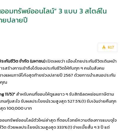
ันออมทรัพย์ออนไลน์” 3 แบบ 3 สไตล์ใน
้ายปลายปี
617
ประกันชีวิต จำกัด (มหาชน)
เปิดเผยว่า เมืองไทยประกันชีวิตเดินหน้า
ารสร้างการเข้าถึงได้ของประกันชีวิตให้กับทุก ๆ คนในสังคม
างแผนภาษีโค้งสุดท้ายช่วงปลายปี 2567 ด้วยการนำเสนอประกัน
บคุณ
ng 11/5)”
สำหรับคนที่ชอบให้ดูแลยาว ๆ รับสิทธิลดหย่อนภาษีตาม
บแทนคุ้มสะใจ รับผลประโยชน์รวมสูงสุด 527.5%(1) รับเงินจ่ายคืนทุก
ูงสุด 100,000 บาท
ออมทรัพย์ออนไลน์ตัวใหม่ล่าสุด ที่ตอบโจทย์ความต้องการแบบจุใจ
ต ด้วยผลประโยชน์รวมสูงสุด 333%(1) จ่ายเบี้ยสั้น ๆ 3 ปี แต่