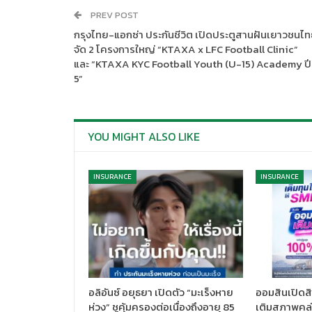
PREV POST
กรุงไทย-แอกซ่า ประกันชีวิต เปิดประตูสานฝันเยาวชนไ
จัด 2 โครงการใหญ่ “KTAXA x LFC Football Clinic”
และ “KTAXA KYC Football Youth (U-15) Academy ปีท
5”
YOU MIGHT ALSO LIKE
INSURANCE
INSURANCE
อลิอันซ์ อยุธยา เปิดตัว “มะเร็งหาย
ออมสินเปิดสิ
ห่วง” ชูคุ้มครองต่อเนื่องถึงอายุ 85
เติมสภาพคล่อ