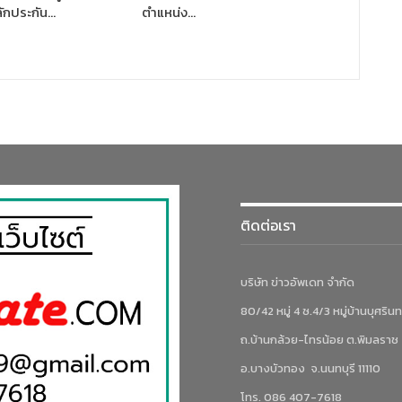
ักประกัน…
ตำแหน่ง…
ติดต่อเรา
บริษัท ข่าวอัพเดท จำกัด
80/42 หมู่ 4 ซ.4/3 หมู่บ้านบุศรินท
ถ.บ้านกล้วย-ไทรน้อย ต.พิมลราช
อ.บางบัวทอง จ.นนทบุรี 11110
โทร. 086 407-7618