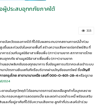
อผู้ประสบอุทกภัยภาคใต้
315
หลายจังหวัดของภาคใต้ ที่ได้รับผลกระทบจากสถานการณ์น้ำท่วม
ูงขึ้นและท่วมขังในหลายพื้นที่ สร้างความเสียหายต่อทรัพย์สิน ที่
าคารร่วมกับมูลนิธิอาสาเพื่อนพึ่ง (ภาฯ) ยามยาก สภากาชาดไทย
สบอุทกภัย ผ่านมูลนิธิอาสาเพื่อนพึ่ง (ภาฯ) ยามยาก
แอปพลิเคชันของทุกธนาคาร ซึ่งข้อมูลการบริจาคจะส่งเข้าระบบ
าบัตรทางอีเมลทันทีหรือบริจาคผ่านบัญชีออมทรัพย์ ชื่อ
บัญชี
คารกรุงไทย สาขานานาเหนือ เลขที่
000-0-601-28-4
หรือดูราย
od2024
ประชาชนในทุกวิกฤติ ได้ออกมาตรการช่วยเหลือลูกค้าทั้งบุคคลราย
รเงิน ครอบคลุมการลดดอกเบี้ย และลดค่างวดชำระหนี้ พร้อมเสริม
ี่อยู่อาศัยที่ได้รับความเสียหาย ลูกค้าที่ประสงค์เข้าร่วม