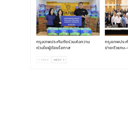
กรุงเทพประกันภัยร่วมส่งความ
กรุงเทพประกั
ห่วงใยผู้ด้อยโอกาส
ข่ายตัวแทน–
PREV
NEXT