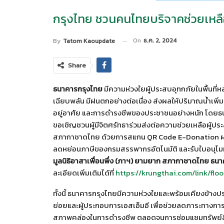
กรุงไทย ชวนคนไทยบริจาคช่วยเหลื
On
ธ.ค. 2, 2024
By
Tatom Kaoupdate
Share
ธนาคารกรุงไทย
มีความห่วงใยผู้ประสบอุทกภัยในพื้นที่
เฉียบพลัน มีฝนตกอย่างต่อเนื่อง ส่งผลให้ปริมาณน้ำเพิ่มส
อยู่อาศัย และการดำรงชีพของประชาชนอย่างหนัก โดยธน
ขอเชิญชวนผู้มีจิตศรัทธาร่วมส่งต่อความช่วยเหลือผู้ประ
สภากาชาดไทย ด้วยการสแกน QR Code E-Donation ผ่าน
ลดหย่อนภาษีของกรมสรรพากรอัตโนมัติ และรับใบอนุโมทน
มูลนิธิอาสาเพื่อนพึ่ง (ภาฯ) ยามยาก สภากาชาดไทย ธนา
ละเอียดเพิ่มเติมได้ที่
https://krungthai.com/link/flo
ทั้งนี้ ธนาคารกรุงไทยมีความห่วงใยและพร้อมเคียงข้าง
ย่อยและผู้ประกอบการเอสเอ็มอี เพื่อช่วยลดภาระทางกา
สภาพคล่องในการดำรงชีพ ตลอดจนการซ่อมแซมทรัพย์สินและท