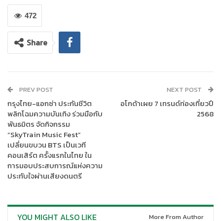
เป็นส่วนหนึ่งของเงินให้สินเชื่อและการลงทุนเพื่อความยั่งยืนของ
ธนาคารกสิกรไทย โดยมุ่งเน้นการลงทุนโดยตรงในบริษัทสตาร์ทอัพ
472
หรือผ่านกองทุนเงินร่วมลงทุนที่แสวงหาผลกำไรทั่วโลก ที่มีการพัฒนา
โซลูชันสร้างผลกระทบเชิงบวกในมิติต่าง ๆ ของ ESG พร้อมศักยภาพ
Share
ที่จะขยายผลไปในวงกว้าง
PREV POST
NEXT POST
กรุงไทย-แอกซ่า ประกันชีวิต
อโกด้าเผย 7 เทรนด์ท่องเที่ยวปี
พลิกโฉมความบันเทิง ร่วมมือกับ
2568
พันธมิตร จัดกิจกรรม
“SkyTrain Music Fest”
เปลี่ยนขบวน BTS เป็นเวที
คอนเสิร์ต ครั้งแรกในไทย ใน
การมอบประสบการณ์แห่งความ
ประทับใจผ่านเสียงดนตรี
นายธนพงษ์ ณ ระนอง กรรมการผู้จัดการ บริษัท บีคอน เวนเจอร์ แคปิทัล จำกัด (บี
YOU MIGHT ALSO LIKE
More From Author
คอน วีซี)