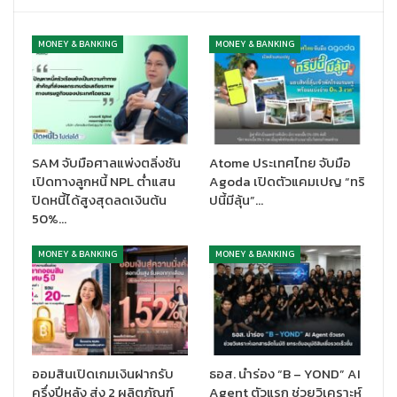
ภาพรวมกองทุน Beacon Impact Fund ปัจจุบันได้ส่งมอบเงินลงทุน
MONEY & BANKING
MONEY & BANKING
เพื่อความยั่งยืนไปแล้วรวมทั้งสิ้น 13 ล้านดอลลาร์สหรัฐ หรือประมาณ
455 ล้านบาท ในการผลักดันโซลูชันเพื่อความยั่งยืนในกลุ่มนวัตกรรมที่
มีความสำคัญในด้าน ESG อาทิ นวัตกรรมเพื่อการลดการปล่อย
คาร์บอนในชั้นบรรยากาศ (Decarbonization) เทคโนโลยีที่ส่งเสริม
ความยั่งยืนด้านสภาพอากาศและสิ่งแวดล้อม (Climate Tech) และ
การเข้าถึงบริการทางการเงิน (Financial Inclusion) ซึ่งถือเป็นก้าว
SAM จับมือศาลแพ่งตลิ่งชัน
Atome ประเทศไทย จับมือ
สำคัญที่แสดงถึงความมุ่งมั่นในการส่งเสริมความยั่งยืนและสร้างการ
เปิดทางลูกหนี้ NPL ต่ำแสน
Agoda เปิดตัวแคมเปญ “ทริ
เติบโตทางเศรษฐกิจไม่เพียงในแค่ในเอเชียตะวันออกเฉียงใต้ แต่ยัง
ปิดหนี้ได้สูงสุดลดเงินต้น
ปนี้มีลุ้น”…
50%…
ครอบคลุมกลุ่มประเทศในภูมิศาสตร์อื่นๆ อีกด้วย สำหรับปี 2567 นี้
ความสำเร็จล่าสุดของกองทุน Beacon Impact Fund คือ การ
MONEY & BANKING
MONEY & BANKING
ประกาศลงทุนเชิงกลยุทธ์เพิ่ม 5 โครงการ ได้แก่
Neutreeno
เป็นสตาร์ทอัพจากสหราชอาณาจักรที่มุ่งเน้นการ
ช่วยองค์กรทั่วโลกติดตามและลดการปล่อยก๊าซเรือนกระจกใน
Scope 3
ซึ่งครอบคลุมการปล่อยก๊าซจากห่วงโซ่อุปทาน
(Supply Chain) โดยเฉพาะ รวมถึง
Scope 1 และ 2
ในองค์กร
ออมสินเปิดเกมเงินฝากรับ
ธอส. นำร่อง “B – YOND” AI
ผ่านอัลกอริทึมที่สามารถวิเคราะห์ข้อมูลคาร์บอนได้อย่าง
ครึ่งปีหลัง ส่ง 2 ผลิตภัณฑ์
Agent ตัวแรก ช่วยวิเคราะห์