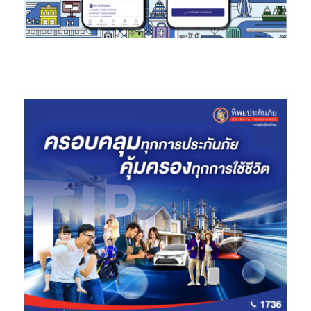
บริหาร ติดตาม การใช้พลังงานแสงอาทิตย์ และการชำระเงิน
ออนไลน์
นอกจากนี้ ในช่วงปีที่ผ่านมา บีคอน วีซี ได้ดำเนินการผ่านความร่วมมือ
และโครงการสำคัญต่าง ๆ เช่น การลงนามบันทึกข้อตกลงกับสถาบัน
เพื่อการพัฒนาที่เป็นมิตรกับสิ่งแวดล้อมโลก ประจำประเทศไทย
(GGGI) เพื่อสนับสนุนการเติบโตของนวัตกรรมด้านเทคโนโลยีเพื่อ
รับมือกับการเปลี่ยนแปลงทางสภาพภูมิอากาศ และเตรียมความพร้อม
ให้สตาร์ทอัพการจัดกิจกรรม Climate Tech Connect และ Green
Gather เพื่อสร้างเครือข่ายผู้มีส่วนร่วมในระบบนิเวศ แบ่งปันความรู้
และความร่วมมือที่กระตุ้นผลกระทบเชิงบวกต่อสิ่งแวดล้อม รวมถึงการ
จัดเวิร์กช็อป ESG Essential Reporting เพื่อเสริมสร้างทักษะด้าน
ESG และทำการรายงานความยั่งยืนให้กับสตาร์ทอัพ ทั้งนี้ บีคอน วีซี ได้
สนับสนุนผู้ประกอบการสตรีในโครงการ Cartier Women’s
Initiative 2024 ตอกย้ำความมุ่งมั่นในการส่งเสริมความหลากหลาย
และความยั่งยืนในธุรกิจไทยและภูมิภาคอย่างต่อเนื่อง
นายธนพงษ์ กล่าวเพิ่มเติมว่า
การลงทุนของ บีคอน วีซี ผ่าน
Beacon
Impact Fund ไม่เพียงช่วยต่อยอดยุทธศาสตร์ด้านความยั่งยืนของ
ธนาคารกสิกรไทย แต่ยังเป็นการเสริมสร้างระบบนิเวศของธุรกิจที่ใช้