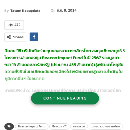
On
ธ.ค. 9, 2024
By
Tatom Kaoupdate
472
Share
บีคอน วีซี บริษัทเงินร่วมทุนของธนาคารกสิกรไทย ลงทุนเชิงกลยุทธ์ 5
โครงการผ่านกองทุน Beacon Impact Fund ในปี 2567 รวมมูลค่า
กว่า 13 ล้านดอลลาร์สหรัฐ (ประมาณ 455 ล้านบาท) มุ่งพัฒนาโซลูชัน
ความยั่งยืนในเอเชียตะวันออกเฉียงใต้ พร้อมขยายสู่ตลาดสำคัญใน
ภูมิภาคอื่น ๆ ในอนาคต
นายธนพงษ์ ณ ระนอง กรรมการผู้จัดการ บริษัท บีคอน เวนเจอร์ แค
ปิทัล จำกัด (บีคอน วีซี)
เปิดเผยว่า ในฐานะบริษัทเงินร่วมทุนของ
CONTINUE READING
ธนาคารกสิกรไทย บีคอน วีซี ยึดมั่นในพันธกิจที่จะขับเคลื่อนนวัตกรรม
ที่ส่งผลกระทบเชิงบวกต่อสังคมและสิ่งแวดล้อม พร้อมเดินหน้าร่วมมือ
กับองค์กรที่มีวิสัยทัศน์เดียวกันเพื่อสร้างอนาคตที่ยั่งยืนสำหรับ
ประเทศไทย ผ่านการทำงานของกองทุน Beacon Impact Fund ซึ่ง
Beacon Impact Fund
Beacon VC
บีคอน วีซี
บีคอน เวนเจอร์ แคปิทัล