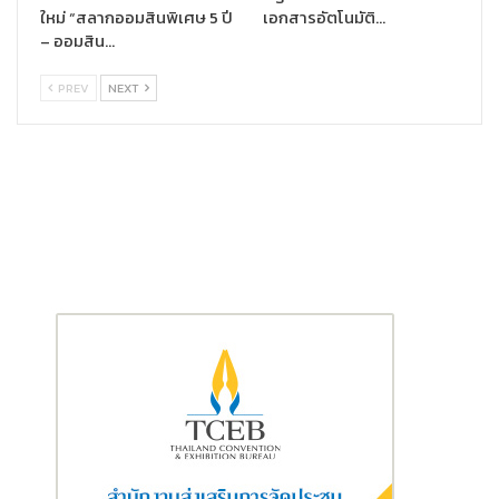
แม่นยำ ช่วยให้องค์กรเห็นภาพรวมและหาแนวทางในการลดการ
ใหม่ “สลากออมสินพิเศษ 5 ปี
เอกสารอัตโนมัติ…
ปล่อยก๊าซเรือนกระจกในระดับองค์รวม (Holistic
– ออมสิน…
Decarbonization) โซลูชันของ Neutreeno ได้รับการ
PREV
NEXT
ออกแบบมาเพื่อช่วยให้องค์กรทุกขนาดบรรลุเป้าหมาย
Carbon Neutrality
ได้อย่างง่ายดายและมีประสิทธิภาพ
PlanetFWD
คือแพลตฟอร์มเทคโนโลยีจากสหรัฐอเมริกาที่
ช่วยเจ้าของผลิตภัณฑ์อุปโภคบริโภควิเคราะห์ผลกระทบต่อสิ่ง
แวดล้อมในแต่ละสินค้า (SKU) ผ่านกระบวนการ
Life Cycle
Assessment (LCA)
เพื่อติดตามปริมาณคาร์บอนฟุตพริ้นท์ใน
ทุกขั้นตอน ตั้งแต่การผลิตจนถึงการจำหน่าย นอกจากนี้ ยังให้
คำแนะนำที่ชัดเจนเกี่ยวกับแนวทางลดการปล่อยก๊าซเรือน
กระจกของสินค้าแต่ละชิ้น พร้อมเพิ่มความโปร่งใสในข้อมูลด้าน
ความยั่งยืน เพื่อช่วยให้ผู้ผลิตบรรลุเป้าหมายด้านสิ่งแวดล้อม
อย่างมีประสิทธิผล
Majoo
สตาร์ทอัพอินโดนีเซียที่นำเสนอแพลตฟอร์มการบริหาร
จัดการธุรกิจแบบครบวงจรสำหรับวิสาหกิจรายย่อย ขนาดย่อม
และขนาดกลาง (MSMEs) ครอบคลุมตั้งแต่การจัดการทางการ
เงินไปจนถึงการบริหารความสัมพันธ์ลูกค้า (Customer
Relationship Management) โดยแพลตฟอร์มของ Majoo