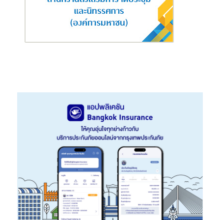
ช่วยให้ผู้ประกอบการในประเทศอินโดนีเซียสามารถปรับปรุง
กระบวนการทำงาน รวมถึงสามารถเข้าถึงบริการทางการเงิน
เพื่อสร้างความยั่งยืนในการทำธุรกิจได้มากขึ้น
Avaana Capital
กองทุน VC ด้านความยั่งยืนที่ใหญ่ที่สุดใน
อินเดีย มุ่งเน้นการลงทุนในเทคโนโลยีด้านสภาพอากาศและสิ่ง
แวดล้อมที่จะทำให้ประเทศอินเดียมุ่งสู่เป้าหมายการปล่อยก๊าซ
เรือนกระจกสุทธิเป็นศูนย์ เช่น การจัดการพลังงานและ
ทรัพยากร การคมนาคมที่ยั่งยืน และการเกษตรที่เป็นมิตรกับสิ่ง
แวดล้อม การร่วมลงทุนกับ Avaana Capital ในครั้งนี้ จะทำให้
บีคอน วีซี สามารถขยายขอบเขตการลงทุนไปยังตลาดอินเดีย
ซึ่งเป็นหนึ่งในตลาดที่เติบโตเร็วที่สุด และเพิ่มความรู้ความเข้าใจ
ในการพัฒนาพลังงานสะอาด การคมนาคมที่เป็นมิตรต่อสิ่ง
แวดล้อม รวมถึงการเกษตรแบบยั่งยืน
ION Energy
สตาร์ทอัพสัญชาติไทย ที่มุ่งเน้นการเข้าถึง
พลังงานสะอาดแบบครบวงจรได้ง่ายขึ้น โดยนำเสนอโซลูชั่นโซ
ลาร์เซลล์ ทั้งการลงทุนติดตั้งโซลาร์ฟรีผ่านสัญญาซื้อขาย
ไฟฟ้า และการรับเหมาและติดตั้งแผงโซลาร์สำหรับที่อยู่อาศัย
และการพาณิชย์ รวมถึงพัฒนา Application สำหรับการ