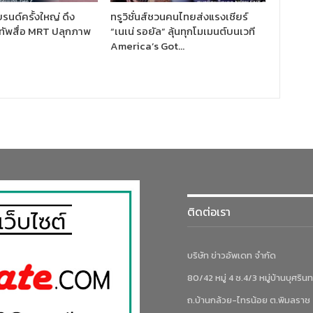
รนด์ครั้งใหญ่ ดึง
ทรูวิชั่นส์ชวนคนไทยส่งแรงเชียร์
ัพสื่อ MRT ปลุกภาพ
“เนเน่ รอยัล” ลุ้นทุกโมเมนต์บนเวที
America’s Got…
ติดต่อเรา
บริษัท ข่าวอัพเดท จำกัด
80/42 หมู่ 4 ซ.4/3 หมู่บ้านบุศรินท
ถ.บ้านกล้วย-ไทรน้อย ต.พิมลราช