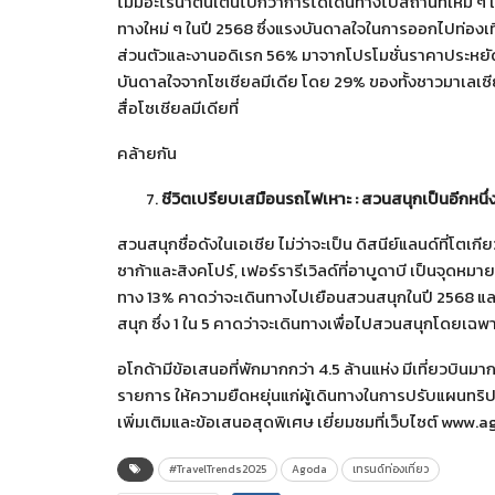
ไม่มีอะไรน่าตื่นเต้นไปกว่าการได้เดินทางไปสถานที่ใหม่
ทางใหม่ ๆ ในปี 2568 ซึ่งแรงบันดาลใจในการออกไปท่อง
ส่วนตัวและงานอดิเรก 56% มาจากโปรโมชั่นราคาประหยั
บันดาลใจจากโซเชียลมีเดีย โดย 29% ของทั้งชาวมาเลเซ
สื่อโซเชียลมีเดียที่
คล้ายกัน
ชีวิตเปรียบเสมือนรถไฟเหาะ
: สวนสนุกเป็นอีกหนึ
สวนสนุกชื่อดังในเอเชีย ไม่ว่าจะเป็น ดิสนีย์แลนด์ที่โตเกียว
ซาก้าและสิงคโปร์, เฟอร์รารีเวิลด์ที่อาบูดาบี เป็นจุดหม
ทาง 13% คาดว่าจะเดินทางไปเยือนสวนสนุกในปี 2568 และน
สนุก ซึ่ง 1 ใน 5 คาดว่าจะเดินทางเพื่อไปสวนสนุกโดยเฉพ
อโกด้ามีข้อเสนอที่พักมากกว่า 4.5 ล้านแห่ง มีเที่ยวบิน
รายการ ให้ความยืดหยุ่นแก่ผู้เดินทางในการปรับแผนทร
เพิ่มเติมและข้อเสนอสุดพิเศษ เยี่ยมชมที่เว็บไซต์ ww
#TravelTrends2025
Agoda
เทรนด์ท่องเที่ยว