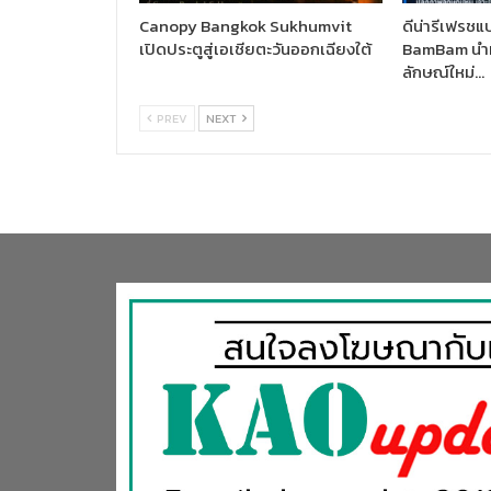
Canopy Bangkok Sukhumvit
ดีน่ารีเฟรชแบ
เปิดประตูสู่เอเชียตะวันออกเฉียงใต้
BamBam นำท
ลักษณ์ใหม่…
PREV
NEXT