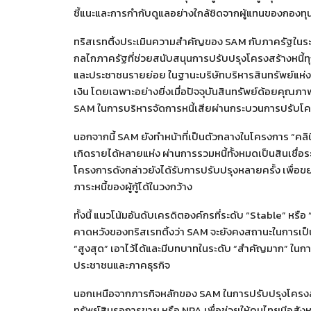
ชี้แนะและการกำกับดูแลอย่างใกล้ชิดจากผู้แทนของกอ
ทริสเรทติ้งประเมินความสำคัญของ SAM กับภาครัฐในร
กลไกภาครัฐที่ช่วยสนับสนุนการปรับปรุงโครงสร้างหนี้ทุ
และประชาชนรายย่อย ในฐานะบริษัทบริหารสินทรัพย์แห่งช
เงิน โดยเฉพาะอย่างยิ่งเมื่อปัจจุบันสินทรัพย์ด้อยคุณ
SAM ในการบริหารจัดการหนี้เสียผ่านกระบวนการปรับโค
นอกจากนี้ SAM ยังทำหน้าที่เป็นตัวกลางในโครงการ “คลินิกแก
เกิดรายได้หลายแห่ง ผ่านการรวมหนี้ทั้งหมดเป็นสินเชื่อระ
โครงการดังกล่าวยังได้รับการปรับปรุงหลายครั้ง เพื่อข
ภาระหนี้ของผู้กู้ได้ในวงกว้าง
ทั้งนี้ แนวโน้มอันดับเครดิตองค์กรที่ระดับ “Stable” หรือ “
คาดหวังของทริสเรทติ้งว่า SAM จะยังคงสถานะในการเป็น
“สูงสุด” เอาไว้ได้และมีบทบาทในระดับ “สำคัญมาก” ในการ
ประชาชนและภาคธุรกิจ
นอกเหนือจากภารกิจหลักของ SAM ในการปรับปรุงโครงสร้
ทรัพย์สินรอการขาย หรือ NPA เพื่อช่วยให้คนไทยมีอสังหาริ