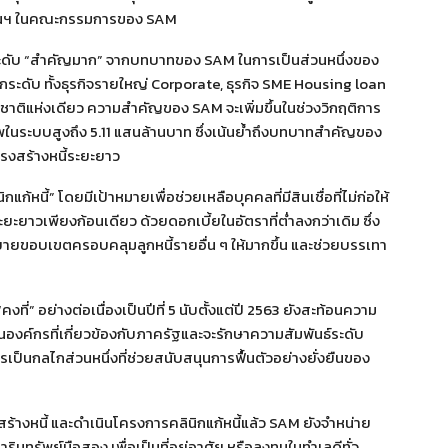
งทุนฯ ในคณะกรรมการของ SAM
ะดับ “สำคัญมาก” จากบทบาทของ SAM ในการเป็นส่วนหนึ่งของ
กระดับ ทั้งธุรกิจรายใหญ่ Corporate, ธุรกิจ SME Housing loan
าติแห่งเดียว ความสำคัญของ SAM จะเพิ่มขึ้นในช่วงวิกฤติการ
ภาพในระบบสูงถึง 5.11 แสนล้านบาท ซึ่งเน้นย้ำถึงบทบาทสำคัญของ
รงสร้างหนี้ระยะยาว
้หนี้” โดยมีเป้าหมายเพื่อช่วยเหลือบุคคลที่มีสินเชื่อที่ไม่ก่อให้
ยะยาวเพียงก้อนเดียว ด้วยดอกเบี้ยในอัตราที่ต่ำลงกว่าเดิม ซึ่ง
ยายขอบเขตครอบคลุมลูกหนี้รายอื่น ๆ ให้มากขึ้น และช่วยบรรเทา
คงที่” อย่างต่อเนื่องเป็นปีที่ 5 นับตั้งแต่ปี 2563 ยังสะท้อนความ
องค์กรที่เกี่ยวข้องกับภาครัฐและจะรักษาความสัมพันธ์ระดับ
เป็นกลไกส่วนหนึ่งที่ช่วยสนับสนุนการฟื้นตัวอย่างยั่งยืนของ
างหนี้ และดำเนินโครงการคลินิกแก้หนี้แล้ว SAM ยังจำหน่าย
มทรัพย์มือสอง เพื่อเป็นที่อยู่อาศัย หรือลงทุนในทำเลดีทั่ว