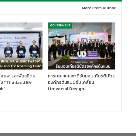
More From Author
GOVERNMENT
 สนพ. และพันธมิตร
การเคหะแห่งชาติรับมอบเกียรติบัตร
ั้ง “Thailand EV
องค์กรต้นแบบขับเคลื่อน
ub”…
Universal Design…