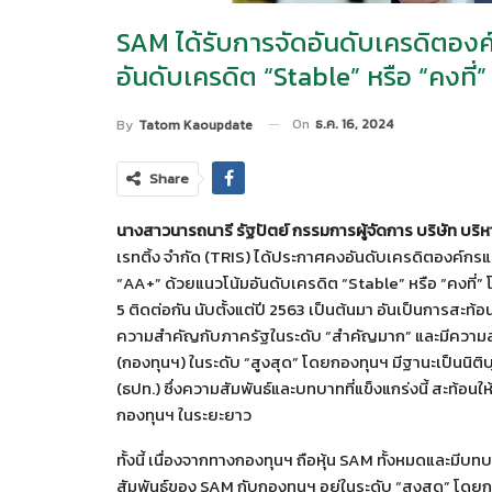
SAM ได้รับการจัดอันดับเครดิตองค์
อันดับเครดิต “Stable” หรือ “คงที่”
On
ธ.ค. 16, 2024
By
Tatom Kaoupdate
Share
นางสาวนารถนารี รัฐปัตย์ กรรมการผู้จัดการ บริษัท บริห
เรทติ้ง จำกัด (TRIS) ได้ประกาศคงอันดับเครดิตองค์กรและอ
“AA+” ด้วยแนวโน้มอันดับเครดิต “Stable” หรือ “คงที่” โ
5 ติดต่อกัน นับตั้งแต่ปี 2563 เป็นต้นมา อันเป็นการสะท้
ความสำคัญกับภาครัฐในระดับ “สำคัญมาก” และมีความสั
(กองทุนฯ) ในระดับ “สูงสุด” โดยกองทุนฯ มีฐานะเป็นนิต
(ธปท.) ซึ่งความสัมพันธ์และบทบาทที่แข็งแกร่งนี้ สะท้อน
กองทุนฯ ในระยะยาว
ทั้งนี้ เนื่องจากทางกองทุนฯ ถือหุ้น SAM ทั้งหมดและม
สัมพันธ์ของ SAM กับกองทุนฯ อยู่ในระดับ “สูงสุด” โดย