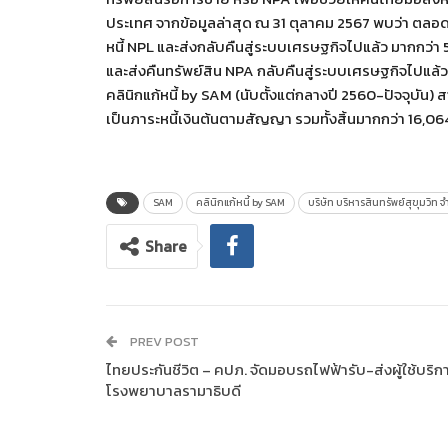
ประเทศ จากข้อมูลล่าสุด ณ 31 ตุลาคม 2567 พบว่า ตลอ
หนี้ NPL และส่งกลับคืนสู่ระบบเศรษฐกิจไปแล้ว มากกว่า 
และส่งคืนทรัพย์สิน NPA กลับคืนสู่ระบบเศรษฐกิจไปแล้ว 
คลินิกแก้หนี้ by SAM (นับตั้งแต่กลางปี 2560-ปัจจุบัน)
เป็นภาระหนี้เงินต้นตามสัญญา รวมทั้งสิ้นมากกว่า 16,06
SAM
คลินิกแก้หนี้ by SAM
บริษัท บริหารสินทรัพย์สุขุมวิท จ
Share
PREV POST
ไทยประกันชีวิต – คปภ. จัดมอบรถไฟฟ้ารับ-ส่งผู้ใช้บริก
โรงพยาบาลรามาธิบดี