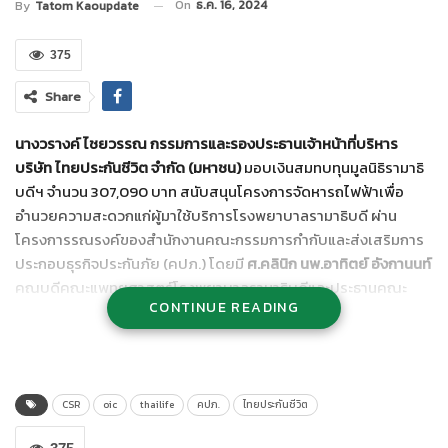
On
ธ.ค. 16, 2024
By
Tatom Kaoupdate
375
Share
นางวรางค์ ไชยวรรณ กรรมการและรองประธานเจ้าหน้าที่บริหาร
บริษัท ไทยประกันชีวิต จำกัด (มหาชน)
มอบเงินสมทบทุนมูลนิธิรามาธิ
บดีฯ จำนวน 307,090 บาท สนับสนุนโครงการจัดหารถไฟฟ้าเพื่อ
อำนวยความสะดวกแก่ผู้มาใช้บริการโรงพยาบาลรามาธิบดี ผ่าน
โครงการรณรงค์ของสำนักงานคณะกรรมการกำกับและส่งเสริมการ
ประกอบธุรกิจประกันภัย (คปภ.) โดยมี
ศ.คลินิก นพ.อาทิตย์ อังกานนท์
คณบดีคณะแพทยศาสตร์โรงพยาบาลรามาธิบดีและประธานคณะ
CONTINUE READING
กรรมการบริหารมูลนิธิรามาธิบดีฯ ร่วมด้วย
ผศ. นพ. ภุชงค์ ลิขิต
ธนสมบัติ
รองคณบดีฝ่ายกายภาพและสิ่งอำนวยความสะดวก เป็น
ผู้รับมอบ พร้อมได้รับเกียรติจาก
นายชูฉัตร ประมูลผล
เลขาธิการ
คปภ. ร่วมเป็นสักขีพยาน ณ สำนักงานคณบดีคณะแพทยศาสตร์ โรง
พยาบาลรามาธิบดี
CSR
oic
thailife
คปภ.
ไทยประกันชีวิต