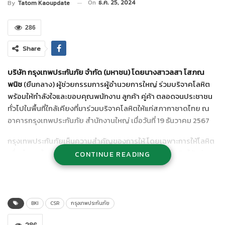
On
ธ.ค. 25, 2024
By
Tatom Kaoupdate
286
Share
บริษัท กรุงเทพประกันภัย จำกัด (มหาชน) โดยนางสาวลสา โสภณ
พนิช
(ยืนกลาง) ผู้ช่วยกรรมการผู้อำนวยการใหญ่ ร่วมบริจาคโลหิต
พร้อมให้กำลังใจและขอบคุณพนักงาน ลูกค้า คู่ค้า ตลอดจนประชาชน
ทั่วไปในพื้นที่ใกล้เคียงที่มาร่วมบริจาคโลหิตให้แก่สภากาชาดไทย ณ
อาคารกรุงเทพประกันภัย สำนักงานใหญ่ เมื่อวันที่ 19 ธันวาคม 2567
กรุงเทพประกันภัยเห็นความสำคัญของการให้ โดยเฉพาะการให้โลหิต
เพื่อสำรองในการรักษาผู้ป่วย จึงได้จัดกิจกรรมบริจาคโลหิตให้แก่
CONTINUE READING
สภากาชาดไทย ณ สำนักงานใหญ่และสาขา เป็นประจำทุก 3 เดือนมา
อย่างต่อเนื่องเป็นประจำทุกปี
BKI
CSR
กรุงเทพประกันภัย