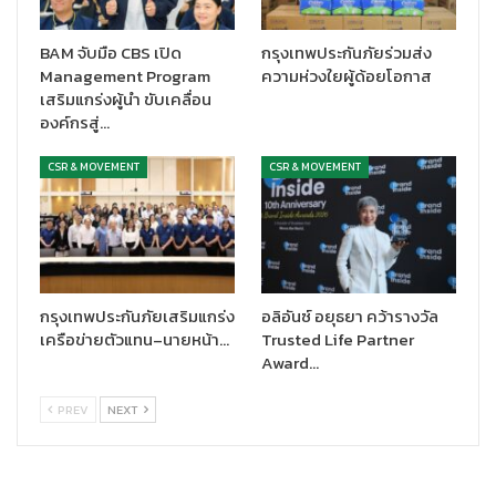
BAM จับมือ CBS เปิด
กรุงเทพประกันภัยร่วมส่ง
Management Program
ความห่วงใยผู้ด้อยโอกาส
เสริมแกร่งผู้นำ ขับเคลื่อน
องค์กรสู่…
CSR & MOVEMENT
CSR & MOVEMENT
กรุงเทพประกันภัยเสริมแกร่ง
อลิอันซ์ อยุธยา คว้ารางวัล
เครือข่ายตัวแทน–นายหน้า…
Trusted Life Partner
Award…
PREV
NEXT