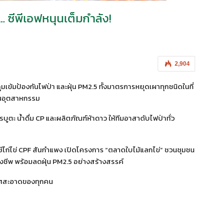
 … ซีพีเอฟหนุนเต็มกำลัง!
2,904
่งคุมเข้มป้องกันไฟป่า และฝุ่น PM2.5 ทั้งมาตรการหยุดเผาทุกชนิดในที่
านอุตสาหกรรม
รบูตะ น้ำดื่ม CP และผลิตภัณฑ์ห้าดาว ให้ทีมอาสาดับไฟป่าทั่ว
์ไก่ไข่ CPF สันกำแพง เปิดโครงการ “ตลาดใบไม้แลกไข่” ชวนชุมชน
รองชีพ พร้อมลดฝุ่น PM2.5 อย่างสร้างสรรค์
ากาศสะอาดของทุกคน