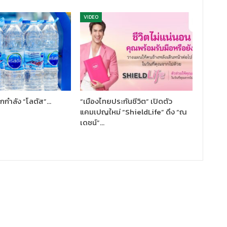
VIDEO
ึกกำลัง “โลตัส”…
“เมืองไทยประกันชีวิต” เปิดตัว
แคมเปญใหม่ “ShieldLife” ดึง “ณ
เดชน์”…