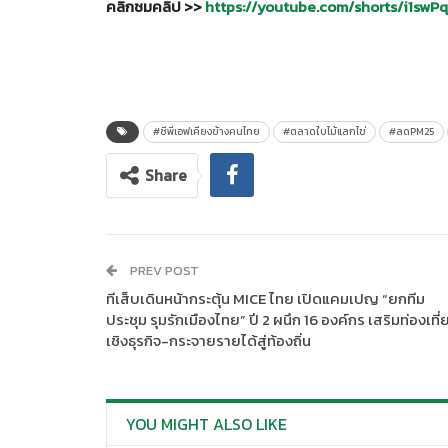
คลิกชมคลิป
>>
https://youtube.com/shorts/i1sw
#ซีพีเอฟเคียงข้างคนไทย
#ตลาดใบไม้แลกไข่
#ลดPM25
Share
PREV POST
ทีเส็บเดินหน้ากระตุ้น MICE ไทย เปิดแคมเปญ “ยกทีม
ประชุม รุมรักเมืองไทย” ปี 2 ผนึก 16 องค์กร เสริมท่องเที่
เชิงธุรกิจ-กระจายรายได้สู่ท้องถิ่น
YOU MIGHT ALSO LIKE