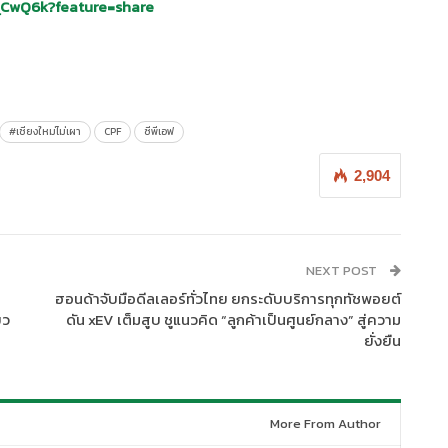
PqCwQ6k?feature=share
#เชียงใหม่ไม่เผา
CPF
ซีพีเอฟ
2,904
NEXT POST
ฮอนด้าจับมือดีลเลอร์ทั่วไทย ยกระดับบริการทุกทัชพอยต์
ยว
ดัน xEV เต็มสูบ ชูแนวคิด “ลูกค้าเป็นศูนย์กลาง” สู่ความ
ยั่งยืน
More From Author