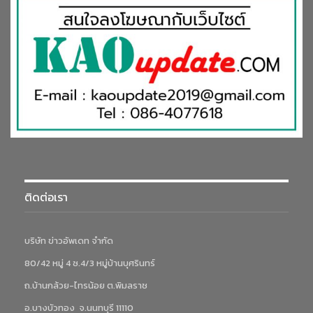
ติดต่อเรา
บริษัท ข่าวอัพเดท จำกัด
80/42 หมู่ 4 ซ.4/3 หมู่บ้านบุศรินทร์
ถ.บ้านกล้วย-ไทรน้อย ต.พิมลราช
อ.บางบัวทอง จ.นนทบุรี 11110