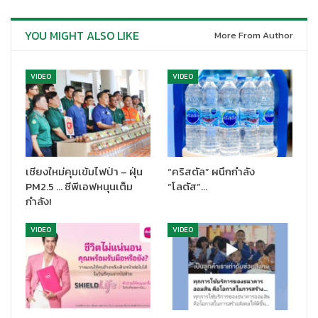
YOU MIGHT ALSO LIKE
More From Author
VIDEO
VIDEO
เชียงใหม่คุมเข้มไฟป่า – ฝุ่น
“คริสตัล” ผนึกกำลัง
PM2.5 … ซีพีเอฟหนุนเต็ม
“โลตัส”…
กำลัง!
VIDEO
VIDEO