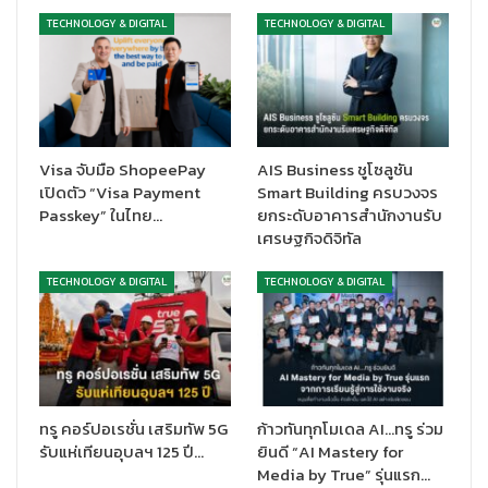
วิเคราะห์ การทำงานเป็นทีม ความรับผิดชอบ การเคารพกติกา และ
TECHNOLOGY & DIGITAL
TECHNOLOGY & DIGITAL
น้ำใจนักกีฬา โครงการ
AIS eSports S Series
จึงเป็นมากกว่าเวที
แข่งขัน แต่เป็นแพลตฟอร์มที่เปิดโอกาสให้เด็กมัธยมทั่วประเทศได้ค้น
พบศักยภาพของตัวเอง และต่อยอดสู่เส้นทางอีสปอร์ตในระดับที่สูง
ขึ้น โดยอีกหนึ่งความพิเศษของปีนี้ คือการสนับสนุนจาก ZEED 5G ซิม
ในฐานะซิมสำหรับวัยทีน ที่เหมาะกับกลุ่มเกมเมอร์ ที่เข้ามาเสริมความ
Visa จับมือ ShopeePay
AIS Business ชูโซลูชัน
แข็งแกร่งให้โครงการแบบครบวงจร ทั้งการสนับสนุนเงินรางวัล, แพ็ก
เปิดตัว “Visa Payment
Smart Building ครบวงจร
เกจ Unlimited Internet Data ระยะเวลา 3 เดือน จำนวนกว่า 300 ซิม
Passkey” ในไทย…
ยกระดับอาคารสำนักงานรับ
สำหรับผู้ชนะการแข่งขันรอบ Qualifier รวมถึงการสนับสนุนซิม
เศรษฐกิจดิจิทัล
สำหรับผู้สมัครแข่งขันกว่า 15,000 ซิม เพื่ออำนวยความสะดวกด้าน
การเชื่อมต่อและการเข้าถึงการแข่งขันตลอดโครงการ นอกจากนี้
TECHNOLOGY & DIGITAL
TECHNOLOGY & DIGITAL
ZEED 5G ซิม ยังร่วมสนับสนุน กิจกรรม Bootcamp สำหรับนักกีฬา
อีสปอร์ตที่ผ่านเข้าสู่รอบชิงแชมป์ประเทศไทย ครอบคลุมทั้งสถานที่
การเดินทาง ที่พัก อาหาร และชุดแข่งขัน เพื่อให้นักกีฬาได้เตรียมความ
พร้อมอย่างมืออาชีพก่อนขึ้นสู่เวทีตัดสินแชมป์ประเทศ”
คุณปนัสยา พันธาภา ผู้จัดการผลิตภัณฑ์นมเปรี้ยวดัชมิลล์
กล่าวว่า
ทรู คอร์ปอเรชั่น เสริมทัพ 5G
ก้าวทันทุกโมเดล AI…ทรู ร่วม
รับแห่เทียนอุบลฯ 125 ปี…
ยินดี “AI Mastery for
“ดัชมิลล์ให้ความสำคัญกับการสนับสนุนเยาวชนไทยในหลากหลายมิติ
Media by True” รุ่นแรก…
และรู้สึกยินดีที่ได้ร่วมเป็นส่วนหนึ่งของ AIS eSports S Series อย่าง