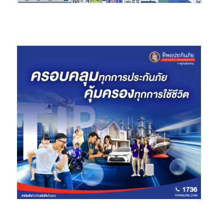
เยาวชนทั่วประเทศ ผ่านศักยภาพของโครงสร้างพื้นฐานดิจิทัลที่
ครอบคลุมและเชื่อถือได้ และเปิดโอกาสให้เยาวชนจากทุกพื้นที่ได้
แสดงศักยภาพอย่างเท่าเทียม นอกจากนี้ ผู้ชนะการแข่งขันเกม EA
SPORTS FC Mobile รอบชิงแชมป์ระดับประเทศ ยังจะได้รับรางวัล
พิเศษจาก AIS PLAY เป็นแพ็กเกจรับชมฟุตบอล Premier League
ฟรี นาน 1 ปี
AIS eSports S Series Thailand Championship 2026 by Dutch
Mill จึงนับเป็นอีกก้าวสำคัญของการยกระดับอีสปอร์ตระดับ
มัธยมศึกษาของไทย จากเวทีการแข่งขันสู่ระบบนิเวศที่เชื่อมโยง
เยาวชน โรงเรียน ภาครัฐ ภาคเอกชน สื่อ แพลตฟอร์ม และคอมมูนิตี้
เกมเมอร์เข้าด้วยกันอย่างครบวงจร พร้อมตอกย้ำเป้าหมายของ AIS
ในการสร้างเวทีอีสปอร์ตระดับประเทศที่เข้าถึงเยาวชนทั่วไทย และ
ผลักดันนักกีฬาอีสปอร์ตหน้าใหม่ให้ก้าวสู่อนาคตได้อย่างมั่นใจ
โรงเรียนและนักเรียนที่สนใจสามารถติดตามรายละเอียดการรับสมัคร
และข่าวสารการแข่งขันได้ที่
Facebook: AIS eSports Tournament
รวมถึงช่องทางประชาสัมพันธ์ของแต่ละโรงเรียนและจังหวัดที่เข้าร่วม
โครงการ