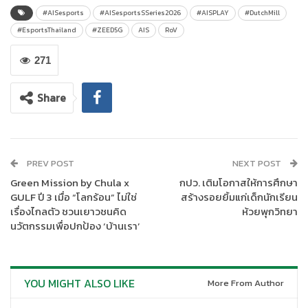
และสถาบันการศึกษาทั่วประเทศ เพื่อร่วมสร้าง Ecosystem อีสปอร์ต
#AISesports
#AISesportsSSeries2026
#AISPLAY
#DutchMill
ระดับเยาวชนให้แข็งแรง ตั้งแต่ระดับโรงเรียน จังหวัด ภูมิภาค ไปจนถึง
#EsportsThailand
#ZEED5G
AIS
RoV
รอบชิงแชมป์ประเทศไทย ครอบคลุม 77 จังหวัดทั่วประเทศ
271
เปิดรับสมัครนักเรียนมัธยมศึกษาอายุ 11-18 ปี เข้าร่วมแข่งขันฟรีใน 2
เกมยอดนิยม ได้แก่ Arena of Valor (ROV) และ EA SPORTS FC
Share
Mobile (FCM) เพื่อชิงทุนการศึกษารวมมูลค่ากว่า 1,600,000 บาท
พร้อมถ่ายทอดสดผ่าน AIS PLAY, YouTube AIS PLAY และ
Facebook AIS eSports Tournament โดยจะเริ่มเปิดรับสมัครเข้า
ร่วมแข่งขันตั้งแต่เดือนพฤษภาคม 2569 เป็นต้นไป พร้อมกิจกรรม
PREV POST
NEXT POST
Roadshow ตามสถานศึกษาในพื้นที่ต่างๆ ก่อนเข้าสู่การแข่งขันรอบ
Green Mission by Chula x
กปว. เติมโอกาสให้การศึกษา
คัดเลือก เพื่อเฟ้นหาตัวแทนแต่ละจังหวัดและแต่ละภูมิภาค ในช่วงเดือน
GULF ปี 3 เมื่อ “โลกร้อน” ไม่ใช่
สร้างรอยยิ้มแก่เด็กนักเรียน
กรกฎาคม – สิงหาคม 2569 ก่อนปิดท้ายด้วยการแข่งขันรอบชิงแชมป์
เรื่องไกลตัว ชวนเยาวชนคิด
ห้วยพุกวิทยา
ประเทศไทย ระหว่างเดือนกันยายน – พฤศจิกายน 2569
นวัตกรรมเพื่อปกป้อง ‘บ้านเรา’
นางเบญจพร กำเพ็ชร หัวหน้าส่วนงานการตลาดกลุ่มลูกค้าพรีเพด เอ
ไอเอส
กล่าวว่า “AIS มองเห็นศักยภาพของเยาวชนไทยในโลกเกมและ
YOU MIGHT ALSO LIKE
More From Author
อีสปอร์ตที่เติบโตอย่างต่อเนื่อง ซึ่งไม่เพียงสะท้อนความสามารถด้าน
การแข่งขัน แต่ยังช่วยพัฒนาทักษะสำคัญของคนรุ่นใหม่ ทั้งการคิด