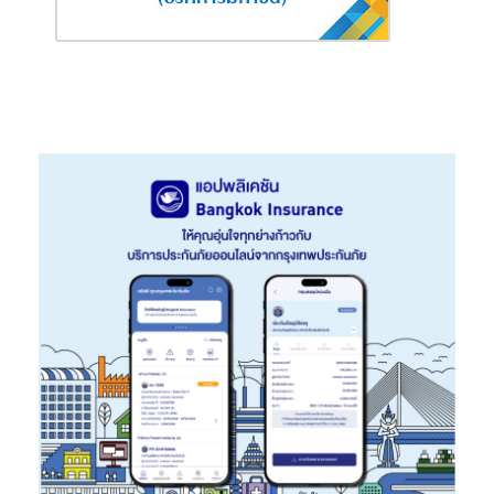
สำหรับการแข่งขันในปีนี้ AIS ออกแบบรูปแบบการแข่งขันให้เข้าถึง
นักเรียนได้กว้างและเป็นระบบมากยิ่งขึ้น ผ่าน 3 รูปแบบหลัก ได้แก่ การ
คัดเลือกตัวแทนกรุงเทพฯ และปริมณฑล ครอบคลุมกรุงเทพมหานคร
นนทบุรี ปทุมธานี และสมุทรปราการ, การแข่งขันรอบ Open ระดับ
ภูมิภาค 9 ภูมิภาคทั่วประเทศ และการคัดเลือกตัวแทนระดับจังหวัด
เพื่อค้นหาทีมเข้าสู่รอบต่อไป โดยเกม ROV จะมีทั้งการแข่งขัน Offline
คัดเลือกตัวแทนระดับจังหวัด และ รอบ Online Open คัดเลือกตัวแทน
ระดับภูมิภาค ขณะที่ EA SPORTS FC Mobile จะจัดแข่งขันในรูปแบบ
ออนไลน์ทั้งหมด เพื่อขยายโอกาสการเข้าถึงเวทีอีสปอร์ตให้กับ