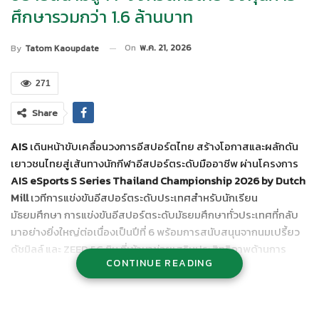
ศึกษารวมกว่า 1.6 ล้านบาท
On
พ.ค. 21, 2026
By
Tatom Kaoupdate
271
Share
AIS
เดินหน้าขับเคลื่อนวงการอีสปอร์ตไทย สร้างโอกาสและผลักดัน
เยาวชนไทยสู่เส้นทางนักกีฬาอีสปอร์ตระดับมืออาชีพ ผ่านโครงการ
AIS eSports S Series Thailand Championship 2026 by Dutch
Mill
เวทีการแข่งขันอีสปอร์ตระดับประเทศสำหรับนักเรียน
มัธยมศึกษา การแข่งขันอีสปอร์ตระดับมัธยมศึกษาทั่วประเทศที่กลับ
มาอย่างยิ่งใหญ่ต่อเนื่องเป็นปีที่ 6 พร้อมการสนับสนุนจากนมเปรี้ยว
ดัชมิลล์ และ ZEED 5G ซิม ที่เข้ามาช่วยเสริมประสิทธิภาพด้านการ
CONTINUE READING
เชื่อมต่อ เพื่อให้เยาวชนสามารถเข้าถึงการแข่งขันได้อย่างต่อเนื่องและ
เต็มประสิทธิภาพ โดยปีนี้มีการยกระดับการแข่งขันให้เข้มข้นและ
ครอบคลุมมากยิ่งขึ้น ผ่านการขยายความร่วมมือกับภาครัฐระดับ
จังหวัด องค์กรปกครองส่วนท้องถิ่น สมาคม สโมสร ชมรมอีสปอร์ต