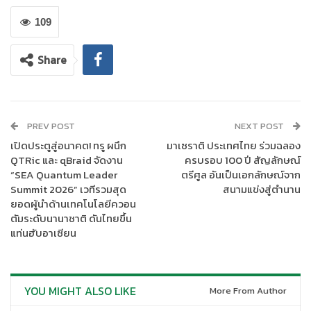
พิเศษ โดยรายได้หลังหักค่าใช้จ่ายสมทบทุนมูลนิธิ 100 ปี โรงพยาบาล
มหาราชนครราชสีมา เพื่อสนับสนุนภารกิจด้านสาธารณสุขและช่วย
109
เหลือผู้ป่วยให้เข้าถึงการรักษาพยาบาลอย่างต่อเนื่อง
Share
กิจกรรมดังกล่าวได้รับการตอบรับอย่างดีจากประชาชนที่ร่วมอุดหนุน
อาหารคุณภาพในราคาคุ้มค่า พร้อมมีส่วนร่วมในการสร้างโอกาส
ทางการรักษาพยาบาลแก่ผู้ป่วย สะท้อนพลังแห่งการแบ่งปันที่เกิดขึ้น
จากการมีส่วนร่วมของทุกคนในสังคม
PREV POST
NEXT POST
เปิดประตูสู่อนาคต! ทรู ผนึก
มาเซราติ ประเทศไทย ร่วมฉลอง
QTRic และ qBraid จัดงาน
ครบรอบ 100 ปี สัญลักษณ์
“SEA Quantum Leader
ตรีศูล อันเป็นเอกลักษณ์จาก
Summit 2026” เวทีรวมสุด
สนามแข่งสู่ตำนาน
ยอดผู้นำด้านเทคโนโลยีควอน
ตัมระดับนานาชาติ ดันไทยขึ้น
แท่นฮับอาเซียน
YOU MIGHT ALSO LIKE
More From Author