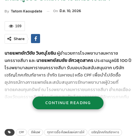
On
มิ.ย. 10, 2026
By
Tatom Kaoupdate
109
Share
นายแพทย์ทวีชัย วิษณุโยธิน
ผู้อำนวยการโรงพยาบาลมหาราช
นครราชสีมา และ
นายแพทย์สมชัย อัศวสุดสาคร
ประธานมูลนิธิ 100 ปี
โรงพยาบาลมหาราชนครราชสีมา รับมอบเงินสนับสนุนจาก บริษัท
เจริญโภคภัณฑ์อาหาร จำกัด (มหาชน) หรือ CPF เพื่อนำไปจัดซื้อ
อุปกรณ์ทางการแพทย์และสนับสนุนการรักษาพยาบาลผู้ป่วยที่
ขาดแคลนทุนทรัพย์ ณ โรงพยาบาลมหาราชนครราชสีมา อำเภอเมือง
จังหวัดนครราชสีมา โดยมี
นายสมรักษ์ จองสุวรรณ
ผู้จัดการภาคทีม
CONTINUE READING
ขาย พร้อมคณะจิตอาสา เป็นผู้แทนมอบ
เงินสนับสนุนดังกล่าวมาจากกิจกรรม “ทุกการซื้อ คือพลังแห่งการให้”
ที่จัดขึ้น ณ โรงพยาบาลมหาราชนครราชสีมา เปิดโอกาสให้ประชาชน
ร่วมอุดหนุนอาหารคุณภาพมาตรฐานสากล สะอาด ปลอดภัย ในราคา
CPF
ซีพีเอฟ
ทุกการซื้อ คือพลังแห่งการให้
เจริญโภคภัณฑ์อาหาร