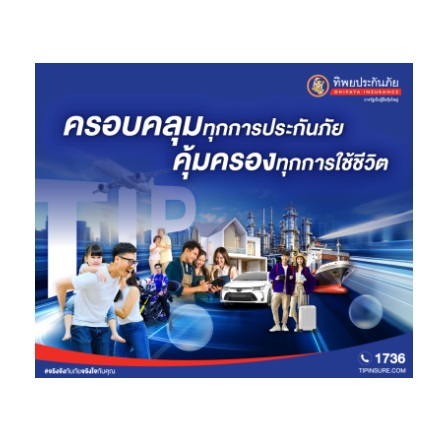
นวัตกรรม สมรรถนะ และงานฝีมือสไตล์อิตาเลียน พร้อมเปิดประตูสู่
‘Atelier of Passion’ ภายใต้โปรแกรม Fuoriserie ที่นำเสนอโลกแห่ง
การออกแบบและการปรับแต่งรถยนต์เฉพาะบุคคลอย่างใกล้ชิด พร้อม
จัดแสดงยนตรกรรมรุ่นพิเศษ ‘เกรคาเล่ โฟลกอเร แนโร่ อินฟินิโต้ อิดิ
ชั่น’ (Grecale Folgore Nero Infinito Edition) สะท้อนนิยามใหม่ของ
ยนตรกรรมไฟฟ้าลักชัวรีสมรรถนะสูง โดดเด่นด้วยรายละเอียด
Gloss Black และคาร์บอนไฟเบอร์รอบคัน การันตีมูลค่ารับซื้อคืน
สูงสุด 50%* รับประกันคุณภาพนาน 5 ปี* และฟรีค่าบำรุงรักษา 5 ปี*
รวมถึงกิจกรรมสุดเอ็กซ์คลูซีฟ ร่วมประสบการณ์กับแบรนด์แฟชั่น
ระดับโลก ‘บรูเนลโล คูซิเนลลี่’ (Brunello Cucinelli) ถ่ายทอดคุณค่า
แห่งอิตาเลียนคราฟท์แมนชิป ที่รังสรรค์ประสบการณ์ตัดเย็บชุดสูท
อย่างพิถีพิถันในแบบฉบับของชาวอิตาเลียน สะท้อนแนวคิดร่วมกัน
ของทั้งสองแบรนด์ ที่ให้ความสำคัญกับความประณีตเหนือกาลเวลา
ความเป็นเอกลักษณ์ และการสร้างสรรค์ผลงานที่สะท้อนตัวตนของผู้
ครอบครอง พร้อมรับสิทธิพิเศษมากมายจาก MOBILIFE ภายในงาน
ปิยะเทพ ศิวากาศ ผู้จัดการทั่วไป มาเซราติ ประเทศไทย
กล่าวว่า “ใน
ฐานะแบรนด์พาร์ทเนอร์ของ MGC-ASIA มาเซราติ ประเทศไทย ขอ
เรียนเชิญทุกท่านมาสัมผัสกับมนต์เสน่ห์ของความเป็นอิตาเลียนลักชัว