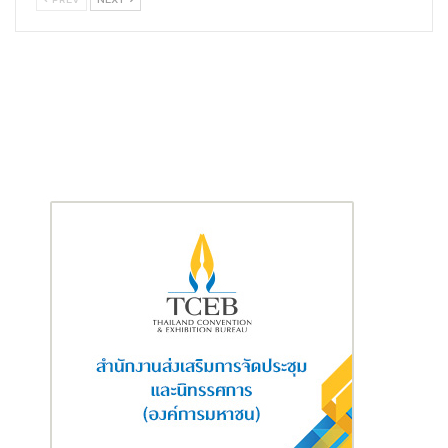
รู้สึกตลอด 100 ปี ผ่านยนตรกรรมอันโดดเด่น
อีกหนึ่งสิ่งที่เป็นเครื่องยืนยันถึงความสำคัญทางวัฒนธรรมที่
สัญลักษณ์ของ มาเซราติ ได้รับ คือ การที่กระทรวงวิสาหกิจและสินค้า
ที่ผลิตในอิตาลี (Ministry of Enterprises and Made in Italy) ได้จัด
ทำแสตมป์ที่ระลึก เพื่อฉลองโอกาสครบรอบหนึ่งศตวรรษของโลโก้
ตรีศูล นับการยอมรับในระดับสถาบัน ที่ช่วยตอกย้ำคุณค่า ในฐานะสิ่ง
สะท้อนความเป็นเลิศของอิตาลีในตลาดกว่า 70 ประเทศทั่วโลก
เปิดประวัติศาสตร์ทรงคุณค่า พร้อมสัมผัสประสบการณ์พิเศษ ที่งาน
MGC-ASIA Mobility Expo 2026