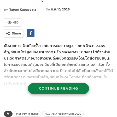
On
มิ.ย. 10, 2026
By
Tatom Kaoupdate
480
Share
นับจากการเปิดตัวครั้งแรกในการแข่ง Targa Florio ปีพ.ศ. 2469
สัญลักษณ์ตรีศูลของ มาเซราติ หรือ Maserati Trident ได้ก้าวผ่าน
ประวัติศาสตร์มาอย่างยาวนานถึงหนึ่งศตวรรษ โดยได้สั่งสมชัยชนะ
ในการแข่งรถยนต์รุ่นยอดนิยมที่เป็นเอกลักษณ์ และความสำเร็จครั้ง
สำคัญทางเทคโนโลยีมาตลอด 100 ปี โดยโลโก้อันเป็นเอกลักษณ์นี้ได้
วิวัฒนาการ จนกลายเป็นสัญลักษณ์ระดับโลกที่สะท้อนถึงความเป็น
เลิศของอิตาลี
CONTINUE READING
มร. ซานโต ฟิซิลี (Santo Ficili) ประธานเจ้าหน้าที่ฝ่ายปฏิบัติการ มา
เซราติ
กล่าวว่า “สัญลักษณ์ตรีศูลเปรียบได้กับจิตวิญญาณของ มา
เซราติ กำเนิดขึ้นบนสนามแข่งในปี 2469 และเป็นมรดกอันประเมินค่า
ไม่ได้ ประกอบไปด้วยชัยชนะบนสนามแข่ง ยนตรกรรมระดับไอคอน
Maserati Thailand
MGC-ASIA Mobility Expo 2026