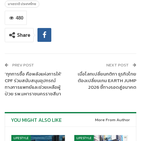
นิค และความสำเร็จทางเทคโนโลยี ล้วนเป็นสิ่งที่บุคลากรของ มาเซรา
มาเซราติ ประเทศไทย
ติ ร่วมกันอนุรักษ์และพลิกฟื้นให้สดใหม่อยู่เสมอ อีกทั้งในปีนี้ เรายังได้
เฉลิมฉลองครบรอบ 112 ปี แห่งการก่อตั้งบริษัท ซึ่งเป็นการตอกย้ำ
480
สถานของการเป็นแบรนด์ที่มีประวัติศาสตร์ยาวนานที่สุดในเขตมอเต
อร์แวลลีย์ และเป็นหนึ่งในทูตทางวัฒนธรรมของสินค้าที่ผลิตในอิตาลี
Share
บนเวทีระดับสากล นี่คือเหตุผลที่เรามองไปยังอนาคตด้วยความมั่นคง
และแข็งแกร่ง เช่นเดียวกับอดีตอันทรงคุณค่าของเรา”
ย้อนไปเมื่อวันที่ 25 เมษายน 2469 อัลเฟียรี มาเซราติ (Alfieri
PREV POST
NEXT POST
Maserati) ได้ขับรถแข่งรุ่นระดับตำนานอย่าง Tipo 26 คว้าอันดับ
‘ทุกการซื้อ คือพลังแห่งการให้’
เมื่อโลกเปลี่ยนกติกา ธุรกิจไทย
หนึ่งในรุ่น และอันดับที่ 8 ในคะแนนรวม (Overall) นับเป็นจุดเริ่มต้นที่
CPF ร่วมสนับสนุนอุปกรณ์
ต้องเปลี่ยนเกม EARTH JUMP
กำหนดตัวตนของแบรนด์ในเวลาต่อมา สัญลักษณ์ตรีศูลเปิดตัวใน
ทางการแพทย์และช่วยเหลือผู้
2026 ชี้ทางรอดสู่อนาคต
การแข่งครั้งนั้น สะท้อนถึงความทะเยอทะยาน และมรดกตกทอดของ
ป่วย รพ.มหาราชนครราชสีมา
แบรนด์ ที่เกิดมาเพื่อแข่งและคว้าชัยชนะ ทั้งบนสนามแข่งและท้องถนน
YOU MIGHT ALSO LIKE
More From Author
LIFESTYLE
LIFESTYLE