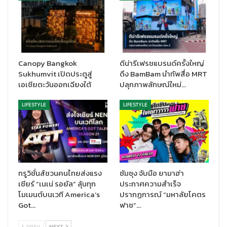
Canopy Bangkok
ดีน่ารีเฟรชแบรนด์ครั้งใหญ่
Sukhumvit เปิดประตูสู่
ดึง BamBam นำทัพสื่อ MRT
เอเชียตะวันออกเฉียงใต้
ปลุกภาพลักษณ์ใหม่…
คำจำกัดความของโอกาสพิเศษนี้ คือ ‘100 YEARS OF THE
LIFESTYLE
LIFESTYLE
TRIDENT’ โดยมีการทำตัวหนาที่ตัวอักษร RIDE คำกริยาในภาษา
อังกฤษ ชวนให้นึกถึงประสบการณ์ขับที่หรูหรา ทว่าคงความเป็น
สปอร์ต ซึ่งเป็นเอกลักษณ์ของ มาเซราติ ทุกรุ่น
เพื่อเฉลิมฉลองครบรอบ 100 ปี ทุกกิจกรรมของ มาเซราติ ทั่วโลกในปี
ทรูวิชั่นส์ชวนคนไทยส่งแรง
ซัมซุง จับมือ ยามาฮ่า
นี้ อาทิ การแข่งกีฬา งานประกวดรถยนต์คลาสสิก (concours
เชียร์ “เนเน่ รอยัล” ลุ้นทุก
ประกาศความสำเร็จ
d’elegance) เปิดตัวผลิตภัณฑ์ ตลอดจนกิจกรรมทางวัฒนธรรม
โมเมนต์บนเวที America’s
ปรากฏการณ์ “มหาลัยโคตร
ต่างๆ จะเป็นเสมือนการแถลงการณ์แห่งอัตลักษณ์และความภาคภูมิใจ
Got…
ฟาซ”…
ที่แชร์ร่วมกันโดยผู้ที่หลงใหลในแบรนด์ตรีศูลทั่วโลก ผ่านแคมเปญการ
สื่อสารรูปแบบใหม่ ที่จะพาไปย้อนรอยประวัติศาสตร์และอารมณ์ความ
PREV
NEXT