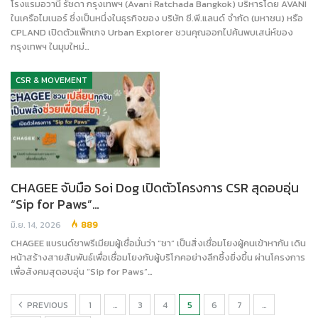
โรงแรมอวานี รัชดา กรุงเทพฯ (Avani Ratchada Bangkok) บริหารโดย AVANI
ในเครือไมเนอร์ ซึ่งเป็นหนึ่งในธุรกิจของ บริษัท ซี.พี.แลนด์ จำกัด (มหาชน) หรือ
CPLAND เปิดตัวแพ็กเกจ Urban Explorer ชวนคุณออกไปค้นพบเสน่ห์ของ
กรุงเทพฯ ในมุมใหม่…
CSR & MOVEMENT
CHAGEE จับมือ Soi Dog เปิดตัวโครงการ CSR สุดอบอุ่น
“Sip for Paws”…
มิ.ย. 14, 2026
889
CHAGEE แบรนด์ชาพรีเมียมผู้เชื่อมั่นว่า “ชา” เป็นสิ่งเชื่อมโยงผู้คนเข้าหากัน เดิน
หน้าสร้างสายสัมพันธ์เพื่อเชื่อมโยงกับผู้บริโภคอย่างลึกซึ้งยิ่งขึ้น ผ่านโครงการ
เพื่อสังคมสุดอบอุ่น “Sip for Paws”…
PREVIOUS
1
…
3
4
5
6
7
…