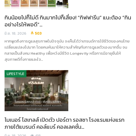
กินน้อยไปก็ไม่ดี กินมากไปก็เสี่ยง! “กิฟฟารีน” แนะต้อง “กิน
อย่างไรให้พอดี”…
มิ.ย. 18, 2026
503
หากพูดถึงการดูแลสุขภาพในปัจจุบัน จะเห็นได้ว่าเทรนด์การใช้ชีวิตของคนไทย
เปลี่ยนแปลงไปมาก โดยคนหันมาให้ความสำคัญกับการดูแลตัวเองมากขึ้น จน
กลายเป็นสังคม Healthy เพื่อหวังมีชีวิต Longevity หรือการมีอายุยืนให้
สุขภาพดีทั้งกายและใจ…
LIFESTYLE
ไมเนอร์ โฮเทลส์ เปิดตัว ปอร์ตา รอสซา โรงแรมแห่งแรก
ภายใต้แบรนด์ คอล์แบร์ คอลเลคชั่น…
มิ.ย. 18, 2026
418