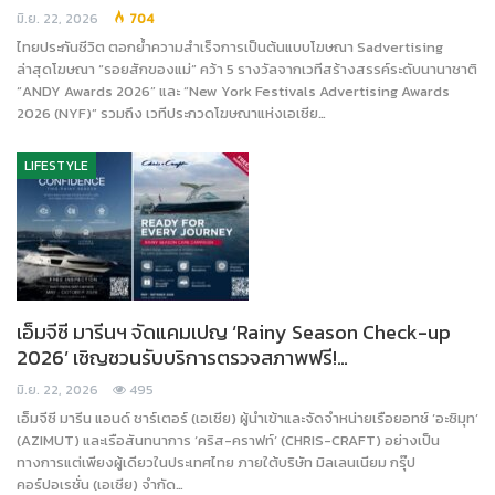
มิ.ย. 22, 2026
704
ไทยประกันชีวิต ตอกย้ำความสำเร็จการเป็นต้นแบบโฆษณา Sadvertising
ล่าสุดโฆษณา “รอยสักของแม่” คว้า 5 รางวัลจากเวทีสร้างสรรค์ระดับนานาชาติ
“ANDY Awards 2026” และ “New York Festivals Advertising Awards
2026 (NYF)” รวมถึง เวทีประกวดโฆษณาแห่งเอเชีย…
LIFESTYLE
เอ็มจีซี มารีนฯ จัดแคมเปญ ‘Rainy Season Check-up
2026’ เชิญชวนรับบริการตรวจสภาพฟรี!…
มิ.ย. 22, 2026
495
เอ็มจีซี มารีน แอนด์ ชาร์เตอร์ (เอเชีย) ผู้นำเข้าและจัดจำหน่ายเรือยอทช์ ‘อะซิมุท’
(AZIMUT) และเรือสันทนาการ ‘คริส-คราฟท์’ (CHRIS-CRAFT) อย่างเป็น
ทางการแต่เพียงผู้เดียวในประเทศไทย ภายใต้บริษัท มิลเลนเนียม กรุ๊ป
คอร์ปอเรชั่น (เอเชีย) จำกัด…