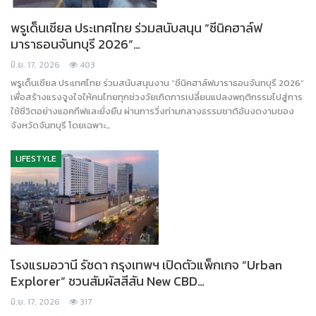
พรูเด็นเชียล ประเทศไทย ร่วมสนับสนุน “ซีนิคฮาล์ฟ
มาราธอนจันทบุรี 2026”…
มิ.ย. 17, 2026
403
พรูเด็นเชียล ประเทศไทย ร่วมสนับสนุนงาน “ซีนิคฮาล์ฟมาราธอนจันทบุรี 2026”
เพื่อสร้างแรงจูงใจให้คนไทยทุกช่วงวัยเกิดการเปลี่ยนแปลงพฤติกรรมไปสู่การ
ใช้ชีวิตอย่างแอคทีฟและยั่งยืน ผ่านการวิ่งท่ามกลางธรรมชาติอันงดงามของ
จังหวัดจันทบุรี โดยเฉพาะ…
LIFESTYLE
โรงแรมอวานี รัชดา กรุงเทพฯ เปิดตัวแพ็กเกจ “Urban
Explorer” ชวนสัมผัสสีสัน New CBD…
มิ.ย. 17, 2026
317