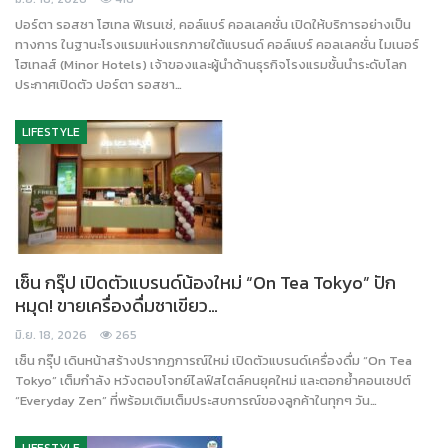
ปอร์ตา รอสซา โฮเทล ฟิเรนเซ่, คอล์แบร์ คอลเลคชั่น เปิดให้บริการอย่างเป็น
ทางการ ในฐานะโรงแรมแห่งแรกภายใต้แบรนด์ คอล์แบร์ คอลเลคชั่น ไมเนอร์
โฮเทลส์ (Minor Hotels) เจ้าของและผู้นำด้านธุรกิจโรงแรมชั้นนำระดับโลก
ประกาศเปิดตัว ปอร์ตา รอสซา…
LIFESTYLE
เซ็น กรุ๊ป เปิดตัวแบรนด์น้องใหม่ “On Tea Tokyo” ปัก
หมุด! ขายเครื่องดื่มชาเขียว…
มิ.ย. 18, 2026
265
เซ็น กรุ๊ป เดินหน้าสร้างปรากฏการณ์ใหม่ เปิดตัวแบรนด์เครื่องดื่ม “On Tea
Tokyo” เต็มกำลัง หวังตอบโจทย์ไลฟ์สไตล์คนยุคใหม่ และตอกย้ำคอนเซปต์
“Everyday Zen” ที่พร้อมเติมเต็มประสบการณ์ของลูกค้าในทุกๆ วัน…