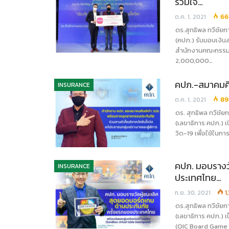
รวมใจ…
ต.ค. 1, 2021
66
ดร.สุทธิพล ทวีชัย
(คปภ.) รับมอบเงิน
สำนักงานคณะกรรมก
2,000,000…
คปภ.-สมาคมศิ
INSURANCE
ต.ค. 1, 2021
89
ดร. สุทธิพล ทวีชั
(เลขาธิการ คปภ.) เป
วิด-19 เพื่อใช้ในก
คปภ. มอบรางวั
INSURANCE
ประเทศไทย…
ก.ย. 30, 2021
1
ดร.สุทธิพล ทวีชัย
(เลขาธิการ คปภ.) 
(OIC Board Game I