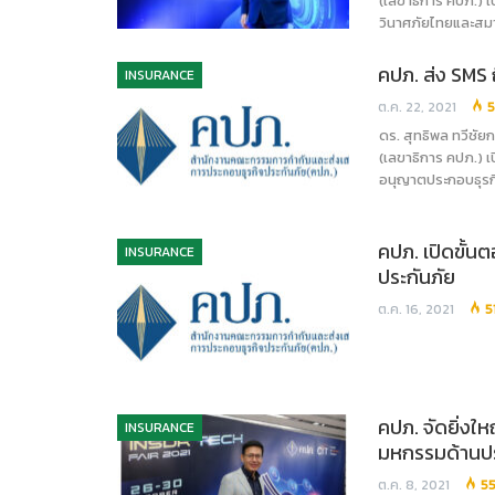
(เลขาธิการ คปภ.) เ
วินาศภัยไทยและสมา
คปภ. ส่ง SMS ถ
INSURANCE
ต.ค. 22, 2021
5
ดร. สุทธิพล ทวีชั
(เลขาธิการ คปภ.) เ
อนุญาตประกอบธุรกิ
คปภ. เปิดขั้นต
INSURANCE
ประกันภัย
ต.ค. 16, 2021
5
คปภ. จัดยิ่งใ
INSURANCE
มหกรรมด้านปร
ต.ค. 8, 2021
5