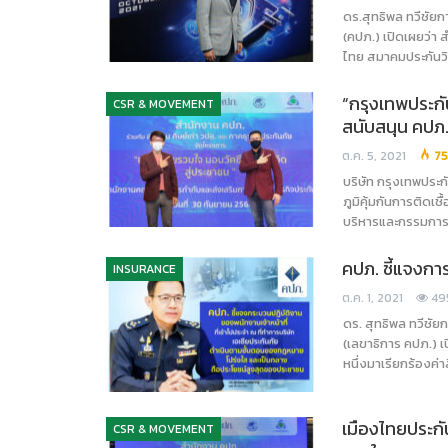
ดร.สุทธิพล ทวีชัย
(คปภ.) เปิดเผยว่า
ไทย สมาคมประกันว
“กรุงเทพประกั
CSR & MOVEMENT
สนับสนุน คปภ
ต.ค. 5, 2021
75
บริษัท กรุงเทพประ
ภูมิคุ้มกันการติดเ
บริหารและกรรมการ
คปภ. ชี้แจงการ
INSURANCE
ต.ค. 1, 2021
49
ดร. สุทธิพล ทวีชั
(เลขาธิการ คปภ.) เป
หนึ่งมาเรียกร้องค
เมืองไทยประกั
CSR & MOVEMENT