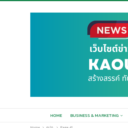
HOME
BUSINESS & MARKETING
Home
คปภ.
Page 41