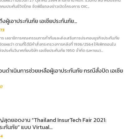
ปิดเผยว่า เมื่อวันที่ 27 ตุลาคม 2564 สำนักงาน คปภ. ร่วมกับ สมาคมประกัน
คมประกันชีวิตไทย จัดพิธีแถลงข่าวเปิดโครงการ OIC…
ึงผู้เอาประกันภัย เอเชียประกันภัย…
73
ยการ เลขาธิการคณะกรรมการกำกับและส่งเสริมการประกอบธุรกิจประกันภัย
ปิดเผยว่า ตามที่ได้มีคำสั่งกระทรวงการคลังที่ 1936/2564 ให้เพิกถอนใบ
จประกันวินาศภัยบริษัท เอเชียประกันภัย 1950 จำกัด (มหาชน)…
อนดำเนินการช่วยเหลือผู้เอาประกันภัย กรณีสั่งปิด เอเชีย
17
หญ่สุดยอดงาน “Thailand InsurTech Fair 2021:
ะกันภัย” แบบ Virtual…
54