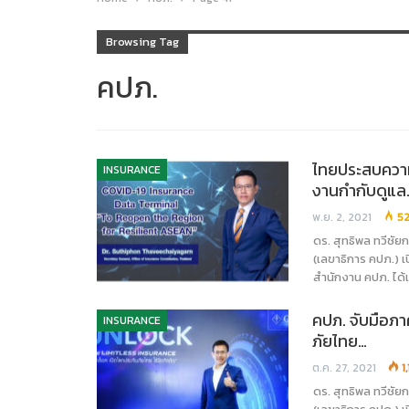
Browsing Tag
คปภ.
ไทยประสบความส
INSURANCE
งานกำกับดูแล
พ.ย. 2, 2021
5
ดร. สุทธิพล ทวีชั
(เลขาธิการ คปภ.) 
สำนักงาน คปภ. ได้
คปภ. จับมือภา
INSURANCE
ภัยไทย…
ต.ค. 27, 2021
1
ดร. สุทธิพล ทวีชั