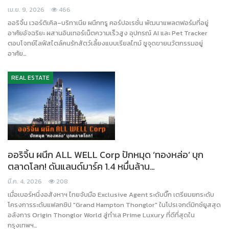
เม.ย. 9, 2026
466
ออริจิ้น เวอร์ติเคิล–บริทาเนีย ผนึกทรู คอร์ปอเรชั่น พัฒนาแพลตฟอร์มที่อยู่
อาศัยอัจฉริยะ ผสานอินเทอร์เน็ตความเร็วสูง อุปกรณ์ AI และ Pet Tracker
ตอบโจทย์ไลฟ์สไตล์คนรักสัตว์เลี้ยงแบบเรียลไทม์ ชูจุดขายนวัตกรรมอยู่
อาศัย…
REAL ESTATE
ออริจิ้น ผนึก ALL WELL Corp ปักหมุด ‘ทองหล่อ’ บุก
ตลาดโลก! ดันแลนด์มาร์ค 1.4 หมื่นล้าน…
มี.ค. 4, 2026
208
เมื่อเบอร์หนึ่งอสังหาฯ ไทยจับมือ Exclusive Agent ระดับบิ๊ก เตรียมยกระดับ
โครงการระดับแฟลกชิป "Grand Hampton Thonglor" ในโปรเจกต์มิกซ์ยูสสุด
อลังการ Origin Thonglor World สู่ทำเล Prime Luxury ที่ดีที่สุดใน
กรุงเทพฯ…