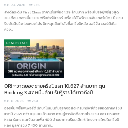
ก.ค. 24, 2026
236
ส่งดีลระดับ First Class ราคาเริ่มเพียง 1.39 ล้านบาท พร้อมโปรอยู่ฟรีสูงสุด
36 เดือน ดอกเบี้ย 1.8% ฟรีเฟอร์นิเจอร์ เครื่องใช้ไฟฟ้า และอินเทอร์เน็ต 1 ปี ชวน
รีบตัดสินใจก่อนหมดโปร ปักหมุดชิงกำลังซื้อครึ่งปีหลัง ออริจิ้น เวอร์ติเคิล
ควง…
REAL ESTATE
ORI กวาดยอดขายครึ่งปีแรก 10,627 ล้านบาท ตุน
Backlog 3.47 หมื่นล้าน รับรู้รายได้ยาวถึงปี…
ก.ค. 8, 2026
250
ออริจิ้น พร็อพเพอร์ตี้ รักษาโมเมนตัมธุรกิจอสังหาริมทรัพย์ด้วยยอดขายครึ่งปี
แรกปี 2569 กว่า 10,600 ล้านบาท ควบคู่การปิดดีลขายโรงแรม ibis Phuket
Kata รับกระแสเงินสดเพิ่ม 400 ล้านบาท เตรียมเปิด 6 โครงการใหม่ในครึ่งปี
หลัง มูลค่ารวม 7,400 ล้านบาท…