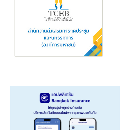
นายเทพฤทธิ์​ ไรวินท์ ผู้จัดการฝ่ายช่องทางกีฬาและเครื่องดื่มเกลือแร่
บริษัท โอสถสภา จำกัด (มหาชน)
กล่าวว่า “คนรุ่นใหม่ในยุคปัจจุบันนั้น
มีคาแรคเตอร์ที่โดดเด่นเฉพาะตัว เป็นกลุ่มคนที่เต็มเปี่ยมไปด้วยพลัง
มีความแอคทีฟในการสรรหากิจกรรมใหม่ๆ รวมไปถึงการออกกำลัง
กายและการเล่นกีฬาเพื่อให้ตัวเองดูดีอยู่เสมอ ซึ่งการทำกิจกรรมเหล่า
นี้ล้วนก่อให้เกิดการสูญเสียเหงื่ออย่างหลีกเลี่ยงไม่ได้ โดยเฉพาะใน
สภาพอากาศที่ร้อนจัดอย่างประเทศไทย ด้วยเหตุนี้ เอ็มเกลือแร่จึงเปิด
แคมเปญ “เติมความสดชื่น พร้อมลุยต่อได้ไกลกว่า” โดยได้ร่วมมือกับ
อาริ แบรนด์เสื้อผ้ากีฬาและสปอร์ตแฟชั่นของคนรุ่นใหม่ ซึ่งดีไซน์และ
สีสันของเสื้อผ้าในคอลเลคชั่นนี้ก็ได้แรงบันดาลใจมาจากไลฟ์สไตล์ที่
ไม่หยุดนิ่ง มีความมุ่งมั่นและไม่ย่อท้อ พร้อมที่ไปต่อเรื่อยๆ จนกว่าจะ
พิชิตเป้าหมายที่วางเอาไว้ ยิ่งไปกว่านั้น ตัวเสื้อผ้ายังมีการใช้
เทคโนโลยีพิเศษทำให้ตัวเสื้อมีน้ำหนักเบา สวมใส่สบาย ระบายอากาศ