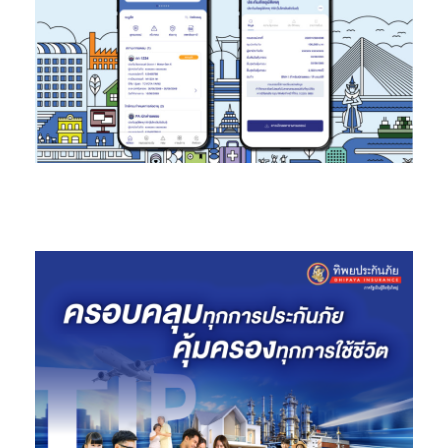
ได้ดี ทำให้พร้อมลุยทุกกิจกรรมอย่างเต็มที่และดูเท่มีสไตล์ในชีวิต
ประจำวันอีกด้วย นอกจากนี้ ยังได้รับเกียรติจากนักกีฬาฟุตบอลไทย
ชื่อดัง อาทิ อดิศร พรหมรักษ์, เฮแบร์ตี้ แฟร์นานเดส, เอกชัย สำเร และ
ธนีกานต์ แดงดา มาเป็น influencer ในแคมเปญนี้ และถ่ายทอดไลฟ์
สไตล์การเล่นกีฬาและชีวิตประจำวันกับชุดกีฬาคอลเลคชันพิเศษนี้
ด้วย”
สำหรับผู้ที่สนใจเป็นเจ้าของคอลเลคชั่นพิเศษนี้สามารถแลกซื้อได้ฟรี
ทันที! เพียงแค่นำรหัสใต้ฝาของเครื่องดื่มเอ็มเกลือแร่ รสชาติใดก็ได้
ไปกรอกในเว็บไซต์
www.เอ็มเกลือแร่.com
หรือ สแกนคิวอาร์โค้ด (QR
Code) ที่ด้านข้างขวดหรือโปสเตอร์ตามร้านค้าต่างๆ จากนั้นหน้าจอจะ
แสดงผลหน้าไมโครไซต์ให้ล็อกอินและดำเนินการตามขั้นตอนที่ระบุ ก็จะ
สามารถสะสมแต้มสำหรับแลกสินค้ารุ่นพิเศษที่ผ่านการออกแบบร่วม
กันระหว่างเอ็มเกลือแร่และอาริได้โดย 1 ฝา หรือ 1 รหัสจะมีค่าเท่ากับ 1
แต้ม โดยคอลเลคชั่นพิเศษนี้จะประกอบด้วยเสื้อคอปก M-
Electrolyte x Ari Limited Edition Jersey
(80 แต้ม)
หมวก M-
Electrolyte x Ari Cap
(60 แต้ม)
และ เสื้อ M-Electrolyte x Ari
Teamwear
(40 แต้ม)
สามารถสะสมแต้มเพื่อแลกคอลเลคชั่นพิเศษนี้
ได้
ตั้งแต่วันนี้ ถึง
30 กันยายน 2563