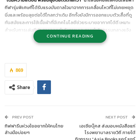
กีฬารุ่นพิเศษที่ได้รับแรงบันดาลใจมาจากการเคลื่อนไหวที่ไม่เคยหยุด
นิ่งและพร้อมลุยต่อได้ไกลกว่าเดิม อีกทั้งยังมีการออกแบบตัวเสื้อที่ดู
ทันสมัยและการใช้เนื้อผ้าที่มีเทคโนโลยีช่วยระบายอากาศได้ดี เหมาะ
สำหรับการเล่นกีฬา การออกกำลังกาย และการทำกิจกรรมกลางแจ้ง
CONTINUE READING
ทุกประเภท
869
Share
PREV POST
NEXT POST
กิฟฟารีนห่วงใยอยากให้คนไทย
เอเซียบุ๊คส ส่งมอบหนังสือแก่
ล้างมือบ่อยๆ
โรงพยาบาลราชวิถี ภายใต้
กิจกรรม “Asia Books แคร์ แชร์