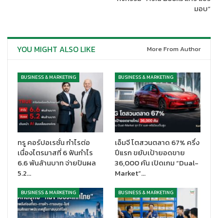
มอบ”
YOU MIGHT ALSO LIKE
More From Author
BUSINESS & MARKETING
BUSINESS & MARKETING
ทรู คอร์ปอเรชั่น กำไรต่อ
เอ็มจี โตสวนตลาด 67% ครึ่ง
เนื่องไตรมาสที่ 6 ฟันกำไร
ปีแรก ขยับเป้ายอดขาย
ปัจจุบันคือยุคแห่งการดูแลสุขภาพและการออกกำลังกายอย่างแท้จริง
6.6 พันล้านบาท จ่ายปันผล
36,000 คัน เปิดเกม “Dual-
5.2…
Market”…
โดยเฉพาะกลุ่มคนรุ่นใหม่ที่หมั่นดูแลร่างกายของตัวเองด้วยการออก
กำลังกายหรือเล่นกีฬาอย่างเป็นประจำสม่ำเสมอ ซึ่งเอ็มเกลือแร่ก็
BUSINESS & MARKETING
BUSINESS & MARKETING
ถือว่าเป็นผลิตภัณฑ์ที่ช่วยผลักดันให้ทุกคนที่สูญเสียเหงื่อทั้งจากการ
ออกกำลังกายหรือเล่นกีฬา รวมถึงกิจกรรมต่างๆ ให้สามารถก้าวต่อไป