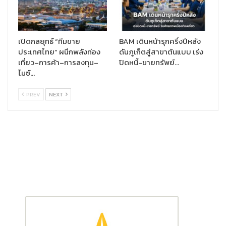
จนกระทั่งบรรลุเป้าหมายที่ตั้งเอาไว้ได้สำเร็จ นั่นจึงเป็นที่มาของ
แคมเปญ “เติมความสดชื่น พร้อมลุยต่อได้ไกลกว่า” และการร่วมมือ
กับ “อาริ” แบรนด์สปอร์ตแวร์ยอดนิยมของคนรุ่นใหม่ ในการออกแบบ
คอลเลคชั่นเสื้อผ้ากีฬาเกรดพรีเมียมด้วยลวดลายกราฟิกโฉบเฉี่ยว
เปิดกลยุทธ์ “ทีมขาย
BAM เดินหน้ารุกครึ่งปีหลัง
เป็นแนวแทยง อันแสดงให้เห็นถึงการเคลื่อนไหวที่ไม่เคยหยุดนิ่ง และ
ประเทศไทย” ผนึกพลังท่อง
ดันภูเก็ตสู่สาขาต้นแบบ เร่ง
เที่ยว–การค้า–การลงทุน–
ปิดหนี้-ขายทรัพย์…
พร้อมที่จะลุยต่อไปได้อย่างไม่มีที่สิ้นสุด นอกเหนือจากนี้ เนื้อผ้าของ
ไมซ์…
เสื้อผ้ากีฬาในคอลเลคชั่นพิเศษนี้ก็ยังมีการนำเทคโนโลยีสุดล้ำสมัยมา
ใช้ในการผลิต มีคุณสมบัติในด้านการระบายอากาศอย่างยอดเยี่ยม
PREV
NEXT
และมีน้ำหนักเบา เพื่อให้เกิดความรู้สึกสบายตัว เคลื่อนไหวได้อย่าง
อิสระ และไปต่อได้อย่างต่อเนื่อง ไม่ว่าจะเป็นกิจกรรมหรือสถานการณ์
แบบไหนก็ตาม