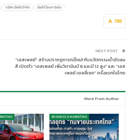
บริษัท เจียไต๋ จำกัด
เจียไต๋ โฮมการ์เด้น
780
NEXT POST
“เอสเพลย์” สร้างปรากฏการณ์ใหม่! กับนวัตกรรมน้ำอัดลม
สี เปิดตัว “เอสเพลย์ เพิ่มวิตามินบี 6 และบี 12 สูง” และ “เอส
เพลย์ เยลลี่เชค” ครั้งแรกในไทย
More From Author
RKETING
BUSINESS & MARKETING