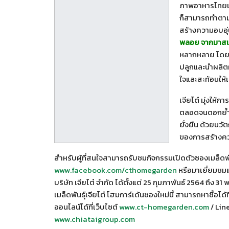
ภาพอาหารไทยเมน
ก็สามารถทำตา
สร้างความอบอุ่
พลอย จากมาสเต
หลากหลาย โดยทั
ปลูกและนำผลิต
ใจและสะท้อนให้เ
เจียไต๋ มุ่งให้ก
ตลอดจนตอกย้ำคว
ยั่งยืน ด้วยนวั
ของการสร้างค
สำหรับผู้ที่สนใจสามารถรับชมกิจกรรมเปิดตัวซองเมล็ดพ
www.facebook.com/cthomegarden
หรือมาเยี่ยมชม
บริษัท เจียไต๋ จำกัด ได้ตั้งแต่ 25 กุมภาพันธ์ 2564 ถึง
เมล็ดพันธุ์เจียไต๋ โฮมการ์เด้นซองใหม่นี้ สามารถหาซื้อได้
ออนไลน์ได้ที่เว็บไซต์
www.ct-homegarden.com
/ Lin
www.chiataigroup.com