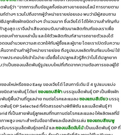
็ดพันธุ์ว่า “จากการเก็บข้อมูลทั้งช่องทางขายออนไลน์ การขายตาม
ว้นท์ต่างๆ รวมไปถึงจากผู้จำหน่ายรายย่อยเอง พบว่ามีผู้สอบถาม
วิธีปลูกพืชผักชนิดต่างๆ จำนวนมาก ซึ่งเจียไต๋ ได้ให้ความสำคัญกับ
ค้าสูงสุด เราจึงนำเสียงตอบรับมาพัฒนาผลิตภัณฑ์ของเราเพื่อ
ยตอบคำถามเหล่านั้น และให้ตัวผลิตภัณฑ์สามารถขายตัวเองได้
ดจนอำนวยความสะดวกให้กับผู้ซื้อและผู้ขาย โดยเราเปิดรับความ
เห็นจากร้านค้าผู้จำหน่ายรายย่อย ถึงรูปแบบผลิตภัณฑ์แบบใหม่ ใช้
ภาพประกอบให้เข้าใจง่าย เมื่อซื้อไปปลูกแล้วรู้สึกว่าไม่ได้ปลูกยาก
บว่าเป็นซองเมล็ดพันธุ์รูปแบบใหม่ที่เกิดจากความต้องการของผู้ใช้
ซองใหม่หรือซอง Easy ของเจียไต๋ โฮมการ์เด้น มี 4 รูปแบบแบ่ง
ชนิดสายพันธุ์ ได้แก่
ซองแถบสีฟ้า
บรรจุเมล็ดพันธุ์ OP เป็นพืชผัก
พันธุ์พื้นบ้านที่ดูแลง่าย ทนต่อโรคและแมลง
ซองแถบสีเขียว
บรรจุ
็ดพันธุ์ OP Selected ที่คัดสรรอย่างพิถีพิถัน และเมล็ดพันธุ์ F1
rid ที่เป็นสายพันธุ์ลูกผสมที่ทนทานต่อโรคและแมลง ให้ผลิตผลที่มี
ภาพสูง เหมาะสำหรับมืออาชีพและมือสมัครเล่น
ซองแถบสีชมพู
รับบรรจุเมล็ดพันธุ์ดอกไม้ และ
ซองเมล็ดจัมโบ้
เป็นเมล็ดพันธุ์ OP ที่
จุในซองที่มีความจุมากขึ้น สำหรับลูกค้าที่ต้องการใช้ในปริมาณ