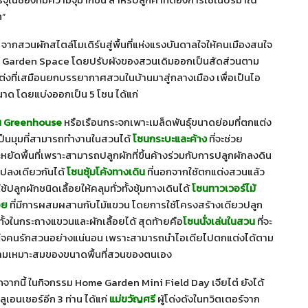
ก”
จากสวนผักสไตล์โมเดิร์นสู่พื้นที่แห่งแรงบันดาลใจให้คนเมืองสนใจ
Urban Garden Space โดยปรับผังของสวนเดิมออกเป็นสัดส่วนตาม
ต่งที่เสมือนยกบรรยากาศสวนในบ้านมาสู่กลางเมือง เพื่อเป็นไอ
าด โดยแบ่งออกเป็น 5 โซน ได้แก่
น
Greenhouse
หรือเรือนกระจกเพาะเมล็ดพันธุ์ขนาดย่อมที่ตกแต่ง
เป็นมุมที่สามารถทำงานในสวนได้
โซนกระบะและค้าง
ที่จะช่วย
หยัดพื้นที่เพราะสามารถปลูกผักที่ขึ้นค้างร่วมกับการปลูกผักลงดิน
ปลงเดียวกันได้
โซนซุ้มโค้งทางเดิน
ที่นอกจากใช้ตกแต่งสวนแล้ว
ใช้ปลูกผักชนิดเลื้อยให้คลุมทั่วทั้งซุ้มทางเดินได้
โซนทาวเวอร์ไม้
้อย
ที่มีการผสมผสานกับไม้แขวน โดยการใช้โครงสร้างเดียวปลูก
ทั้งในกระถางแขวนและผักเลื้อยได้ สุดท้ายคือ
โซนนั่งเล่นในสวน
ที่จะ
ใจคนรักสวนอย่างแน่นอน เพราะสามารถนำไอเดียไปตกแต่งได้ตาม
ามเหมาะสมของขนาดพื้นที่สวนของตนเอง
จากนี้ ในกิจกรรม Home Garden Mini Field Day เจียไต๋ ยังได้
ลูเอนเซอร์อีก 3 ท่าน ได้แก่
แม่ขวัญศรี
ผู้โด่งดังในทวิตเตอร์จาก