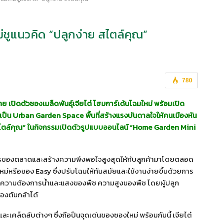
ม่ชูแนวคิด “ปลูกง่าย สไตล์คุณ”
780
ย เปิดตัวซองเมล็ดพันธุ์เจียไต๋ โฮมการ์เด้นโฉมใหม่ พร้อมเปิด
้นเป็น Urban Garden Space พื้นที่สร้างแรงบันดาลใจให้คนเมืองหัน
สไตล์คุณ” ในกิจกรรมเปิดตัวรูปแบบออนไลน์ “Home Garden Mini
การของตลาดและสร้างความพึงพอใจสูงสุดให้กับลูกค้ามาโดยตลอด
หม่หรือซอง Easy ซึ่งปรับโฉมให้ทันสมัยและใช้งานง่ายขึ้นด้วยการ
น ความต้องการน้ำและแสงของพืช ความสูงของพืช โดยผู้ปลูก
องต้นกล้าได้
ละเคล็ดลับต่างๆ ซึ่งถือป็นจุดเด่นของซองใหม่ พร้อมกันนี้ เจียไต๋