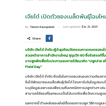
เจียไต๋ เปิดตัวซองเมล็ดพันธุ์โฉมให
Last updated
มิ.ย. 21, 2021
By
Tatom Kaoupdate
Share
บริษัท เจียไต๋ จำกัด ผู้นำธุรกิจนวัตกรรมการเกษตรของไท
สวนหน้าอาคารสำนักงานใหญ่ สุขุมวิท
60 ซึ่งรังสรรค์ขึ
มาปลูกผักเพื่อรับประทานเองภายใต้แนวคิด “ปลูกง่าย 
Field Day”
บริษัท เจียไต๋ จำกัด ยึดมั่นในการตอบสนองความต้อง
จึงได้พัฒนาซองเมล็ดพันธุ์เจียไต๋ โฮมการ์เด้นในรูปแบบใ
ระบุข้อมูลเฉพาะของพืชรวมถึงเทคนิคการปลูกต่างๆ เช่
สามารถใช้ซองที่ออกแบบเป็นไม้บรรทัดเพื่อวัดความสูงข
นอกจากนี้ ด้านหลังซองยังมีขั้นตอนการปลูก วิธีการดูแล แ