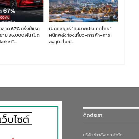
ตลาด 67% ครึ่งปีแรก
เปิดกลยุทธ์ “ทีมขายประเทศไทย”
ขาย 36,000 คัน เปิด
ผนึกพลังท่องเที่ยว–การค้า–การ
Market”…
ลงทุน–ไมซ์…
ติดต่อเรา
บริษัท ข่าวอัพเดท จำกัด