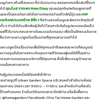
ูง่ายๆ สไตล์โฮมเมด ที่น่ารับประทาน สอดแทรกเคล็ดลับที่ใครๆ
มได้
คุณโมส
จากเพจ
Mom Diary
คุณแม่ยุคใหม่พร้อมลูกชายที่
นและเป็นแรงบันดาลใจในการตกแต่งบ้านสไตล์ญี่ปุ่น และ
เชฟ
อร์เชฟประเทศไทย ซีซั่น
1
ที่สร้างสรรค์เมนูรสเลิศจากวัตถุดิบที่
้ง 3 ท่านได้นำเมล็ดพันธุ์เจียไต๋ โฮมการ์เด้นในรูปแบบซองใหม่ไป
ผลที่ได้มาประกอบอาหารในแบบฉบับตนเอง เพื่อเป็นอีกแรงบันดาล
ห็นว่าการเพาะปลูกเป็นเรื่องง่ายที่ทุกคนสามารถทำได้
ารเพาะปลูกเป็นเรื่องง่ายเพื่อให้ทุกคนเข้าถึงแหล่งอาหารที่สมบูรณ์
ามมุ่งมั่นในการยกระดับคุณภาพชีวิตของผู้คนให้ดีขึ้นอย่าง
ตกรรมการเกษตรและบริการที่มีคุณภาพ ทั้งนี้เพื่อบรรลุเป้าหมาย
วามมั่นคงทางอาหาร
ันธุ์รูปแบบออนไลน์ย้อนหลังได้ทาง
และถ่ายรูปที่ Urban Garden Space บริเวณหน้าสำนักงานใหญ่
 31 พฤษภาคม 2564 เวลา 9:00 น. – 17:00 น. และสำหรับท่านที่สนใจ
ที่ร้านค้าเกษตร ร้านโมเดิร์นเทรดสาขาใกล้บ้าน หรือสั่งซื้อทาง
e: @homegarden/ Facebook: Chia Tai Home Garden และ