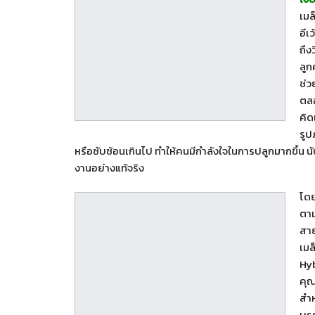
เมล
อีเ
ถึง
ลูก
ช่ว
ตลอ
คิด
รูป
หรือซับซ้อนเกินไป ทำให้คนมีกำลังใจในการปลูกมากขึ้น นั
งานอย่างแท้จริง
โดย
ตาม
สาย
เมล
Hyb
คุณ
สำห
บรร