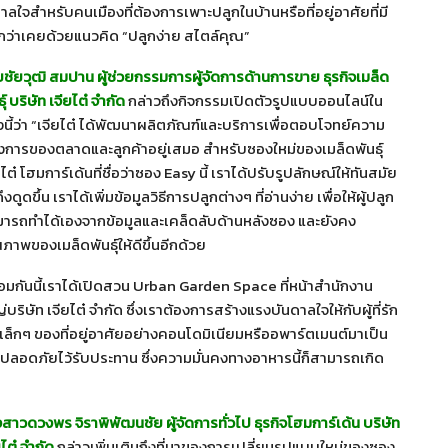
ลใจสำหรับคนเมืองที่ต้องการเพาะปลูกในบ้านหรือที่อยู่อาศัยที่มี
ุกกว่าเคยด้วยแนวคิด “ปลูกง่าย สไตล์คุณ”
ชัยวุฒิ สมปาน ผู้ช่วยกรรมการผู้จัดการด้านการขาย ธุรกิจเมล็ด
ุ์ บริษัท เจียไต๋ จำกัด
กล่าวถึงกิจกรรมเปิดตัวรูปแบบออนไลน์ใน
้งนี้ว่า “เจียไต๋ ได้พัฒนาผลิตภัณฑ์และบริการเพื่อตอบโจทย์ความ
งการของตลาดและลูกค้าอยู่เสมอ สำหรับซองใหม่ของเมล็ดพันธุ์
ยไต๋ โฮมการ์เด้นที่ชื่อว่าซอง Easy นี้ เราได้ปรับรูปลักษณ์ให้ทันสมัย
ดึงดูดขึ้น เราได้เพิ่มข้อมูลวิธีการปลูกต่างๆ ที่อ่านง่าย เพื่อให้ผู้ปลูก
ารถทำได้เองจากข้อมูลและเคล็ดลับด้านหลังซอง และยังคง
ภาพของเมล็ดพันธุ์ให้ดีขึ้นอีกด้วย
อมกันนี้เราได้เปิดสวน Urban Garden Space ที่หน้าสำนักงาน
่บริษัท เจียไต๋ จำกัด ซึ่งเราต้องการสร้างแรงบันดาลใจให้กับผู้ที่รัก
ุมเล็กๆ ของที่อยู่อาศัยอย่างคอนโดมิเนียมหรืออพาร์ตเมนต์มาเป็น
ละปลอดภัยไว้รับประทาน ซึ่งความมั่นคงทางอาหารนี้ก็สามารถเกิด
สาวดวงพร จิราพิพัฒนชัย ผู้จัดการทั่วไป ธุรกิจโฮมการ์เด้น บริษัท
ยไต๋ จำกัด
กล่าวเพิ่มเติมถึงที่มาของการเปลี่ยนรูปแบบใหม่ของซอง