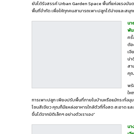
ยังได้รังสรรค์ Urban Garden Space พื้นที่แห่งแรงบันดา
พื้นที่จำกัด เพื่อให้ทุกคนสามารถเพาะปลูกได้ง่ายและสน
นาย
พันธ
ครั
ต้อ
เจี
น่า
สาม
คุณ
พร้
ใหญ
การเพาะปลูก เพียงปรับพื้นที่ภายในบ้านหรือแม้กระทั่งม
โซนสีเขียว คุณก็มีแหล่งอาหารใกล้ตัวที่ทั้งสด สะอาด แ
ขึ้นได้จากมิติเล็กๆ อย่างตัวเราเอง”
นาง
เจี