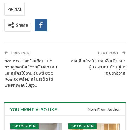
471
Share
โครงการ
HOME & HOPE การพัฒนาที่อยู่อาศัย เฉลิมพระเกียรติ
PREV POST
NEXT POST
สมเด็จพระนางเจ้าสิริกิติ์ พระบรมราชินีนาถ พระบรมราชชนนีพันปี
“PointX” แจกปังเดือนแปด
ออมสินห่วงใย มอบเงินเยียวยา
หลวง สภานายิกาสภากาชาดไทย
จัดต่อเนื่องเป็นปีที่ 3 โดยร่วมมือกับ
ชวนลูกค้าใหม่ ดาวน์โหลดแอป
ผู้ประสบภัยบ้านมูโนะ
สำนักบริหารกิจการเหล่ากาชาด สภากาชาดไทย และเหล่ากาชาด
และสมัครใช้งาน รับฟรี 800
จ.นราธิวาส
จังหวัด เพื่อสนับสนุนให้เกิดการแก้ไขปัญหาที่อยู่อาศัย ซึ่งเป็นพื้นฐาน
PointX พร้อม 8 โปรเด็ด ใช้
สำคัญของการดำรงชีวิต มุ่งเน้นการช่วยเหลือให้ผู้ยากไร้ได้มี “บ้าน”
พอยท์เพลินไม่รู้จบ
ที่มั่นคงแข็งแรง ปลอดภัย เพียงพอกับการดำรงชีวิต และมีคุณภาพ
ชีวิตที่ดีขึ้นอย่างยั่งยืนต่อไป
YOU MIGHT ALSO LIKE
More From Author
CSR & MOVEMENT
CSR & MOVEMENT