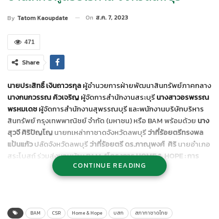
On
ส.ค. 7, 2023
By
Tatom Kaoupdate
471
Share
นายประสิทธิ์ เงินถาวรกุล
ผู้อำนวยการฝ่ายพัฒนาสินทรัพย์ภาคกลาง
นางกนกวรรณ คิวเจริญ
ผู้จัดการสำนักงานสระบุรี
นางสาวอรพรรณ
พรหมเดช
ผู้จัดการสำนักงานสุพรรณบุรี และพนักงานบริษัทบริหาร
สินทรัพย์ กรุงเทพพาณิชย์ จำกัด (มหาชน) หรือ BAM พร้อมด้วย
นาง
สุวจี ศิริปัญโญ
นายกเหล่ากาชาดจังหวัดลพบุรี
ว่าที่ร้อยตรีทรงพล
แป้นแก้ว
ปลัดจังหวัดลพบุรี
ว่าที่ร้อยตรี ดร.ภาณุพงศ์ ศิริ
นายอำเภอ
สระโบสถ์ ร่วมส่งมอบบ้าน BAM
“โครงการ HOME & HOPE : การ
CONTINUE READING
พัฒนาที่อยู่อาศัย เฉลิมพระเกียรติสมเด็จพระนางเจ้าสิริกิติ์ พระบรม
ราชินีนาถ พระบรมราชชนนีพันปีหลวง สภานายิกาสภากาชาดไทย”
ต่อเนื่องเป็นปีที่ 3ให้แก่
คุณมารินทร์ รัตนงาม
ตำบลลุ่มมหาโพธิ อำเภอ
สระโบสถ์ จังหวัดลพบุรี
BAM
CSR
Home & Hope
บสก
สภากาชาดไทย