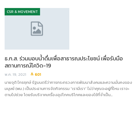
CSR & MOVEMENT
ธ.ก.ส. ร่วมมอบน้ำดื่มเพื่อสาธารณประโยชน์ เพื่อรับมือ
สถานการณ์โควิด-19
พ.ค. 19, 2021
601
นายจุติ ไกรฤกษ์ รัฐมนตรีว่าการกระทรวงการพัฒนาสังคมและความมั่นคงของ
มนุษย์ (พม.) เป็นประธานการจัดกิจกรรม “เรามีเรา” ไม่ว่าคุณจะอยู่ที่ไหน เราจะ
ตามไปช่วย โดยรับบริจาคเครื่องอุปโภคบริโภคและของใช้ที่จำเป็น…