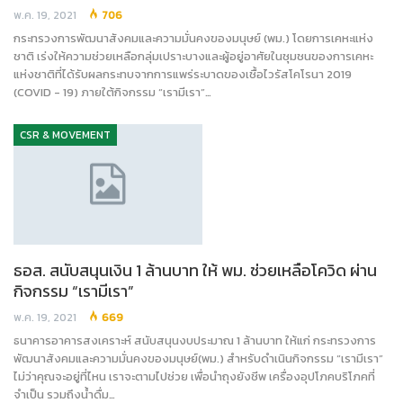
พ.ค. 19, 2021
706
กระทรวงการพัฒนาสังคมและความมั่นคงของมนุษย์ (พม.) โดยการเคหะแห่ง
ชาติ เร่งให้ความช่วยเหลือกลุ่มเปราะบางและผู้อยู่อาศัยในชุมชนของการเคหะ
แห่งชาติที่ได้รับผลกระทบจากการแพร่ระบาดของเชื้อไวรัสโคโรนา 2019
(COVID - 19) ภายใต้กิจกรรม “เรามีเรา”…
CSR & MOVEMENT
ธอส. สนับสนุนเงิน 1 ล้านบาท ให้ พม. ช่วยเหลือโควิด ผ่าน
กิจกรรม “เรามีเรา”
พ.ค. 19, 2021
669
ธนาคารอาคารสงเคราะห์ สนับสนุนงบประมาณ 1 ล้านบาท ให้แก่ กระทรวงการ
พัฒนาสังคมและความมั่นคงของมนุษย์(พม.) สำหรับดำเนินกิจกรรม “เรามีเรา”
ไม่ว่าคุณจะอยู่ที่ไหน เราจะตามไปช่วย เพื่อนำถุงยังชีพ เครื่องอุปโภคบริโภคที่
จำเป็น รวมถึงน้ำดื่ม…